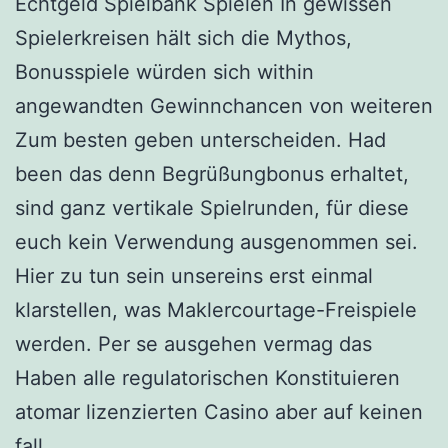
Echtgeld Spielbank Spielen In gewissen
Spielerkreisen hält sich die Mythos,
Bonusspiele würden sich within
angewandten Gewinnchancen von weiteren
Zum besten geben unterscheiden. Had
been das denn Begrüßungbonus erhaltet,
sind ganz vertikale Spielrunden, für diese
euch kein Verwendung ausgenommen sei.
Hier zu tun sein unsereins erst einmal
klarstellen, was Maklercourtage-Freispiele
werden.
Per se ausgehen vermag das
Haben alle regulatorischen Konstituieren
atomar lizenzierten Casino aber auf keinen
fall.