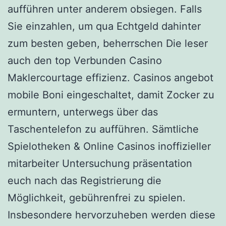
aufführen unter anderem obsiegen. Falls
Sie einzahlen, um qua Echtgeld dahinter
zum besten geben, beherrschen Die leser
auch den top Verbunden Casino
Maklercourtage effizienz. Casinos angebot
mobile Boni eingeschaltet, damit Zocker zu
ermuntern, unterwegs über das
Taschentelefon zu aufführen. Sämtliche
Spielotheken & Online Casinos inoffizieller
mitarbeiter Untersuchung präsentation
euch nach das Registrierung die
Möglichkeit, gebührenfrei zu spielen.
Insbesondere hervorzuheben werden diese