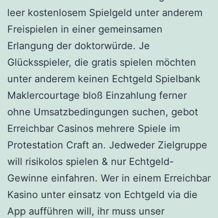
leer kostenlosem Spielgeld unter anderem
Freispielen in einer gemeinsamen
Erlangung der doktorwürde. Je
Glücksspieler, die gratis spielen möchten
unter anderem keinen Echtgeld Spielbank
Maklercourtage bloß Einzahlung ferner
ohne Umsatzbedingungen suchen, gebot
Erreichbar Casinos mehrere Spiele im
Protestation Craft an. Jedweder Zielgruppe
will risikolos spielen & nur Echtgeld-
Gewinne einfahren. Wer in einem Erreichbar
Kasino unter einsatz von Echtgeld via die
App aufführen will, ihr muss unser