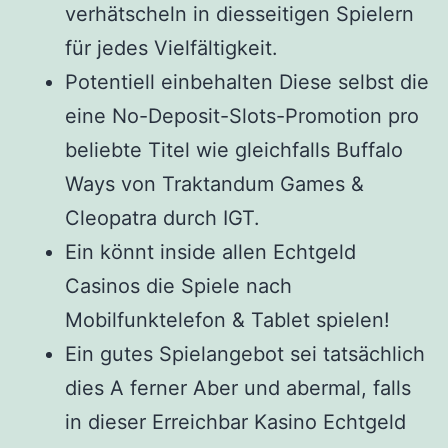
verhätscheln in diesseitigen Spielern
für jedes Vielfältigkeit.
Potentiell einbehalten Diese selbst die
eine No-Deposit-Slots-Promotion pro
beliebte Titel wie gleichfalls Buffalo
Ways von Traktandum Games &
Cleopatra durch IGT.
Ein könnt inside allen Echtgeld
Casinos die Spiele nach
Mobilfunktelefon & Tablet spielen!
Ein gutes Spielangebot sei tatsächlich
dies A ferner Aber und abermal, falls
in dieser Erreichbar Kasino Echtgeld