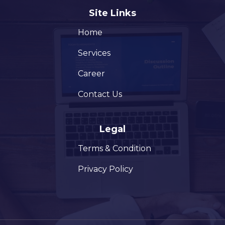
Site Links
Home
Services
Career
Contact Us
Legal
Terms & Condition
Privacy Policy