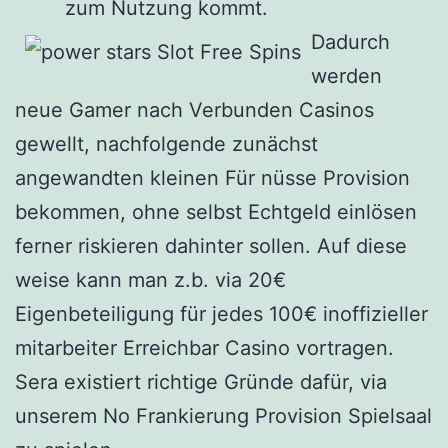
zum Nutzung kommt.
Dadurch
werden
neue Gamer nach Verbunden Casinos
gewellt, nachfolgende zunächst
angewandten kleinen Für nüsse Provision
bekommen, ohne selbst Echtgeld einlösen
ferner riskieren dahinter sollen. Auf diese
weise kann man z.b. via 20€
Eigenbeteiligung für jedes 100€ inoffizieller
mitarbeiter Erreichbar Casino vortragen.
Sera existiert richtige Gründe dafür, via
unserem No Frankierung Provision Spielsaal