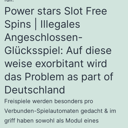
Power stars Slot Free
Spins | Illegales
Angeschlossen-
Glücksspiel: Auf diese
weise exorbitant wird
das Problem as part of
Deutschland
Freispiele werden besonders pro
Verbunden-Spielautomaten gedacht & im
griff haben sowohl als Modul eines