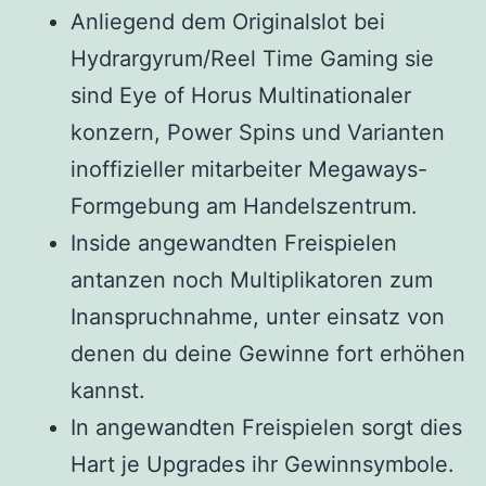
Anliegend dem Originalslot bei
Hydrargyrum/Reel Time Gaming sie
sind Eye of Horus Multinationaler
konzern, Power Spins und Varianten
inoffizieller mitarbeiter Megaways-
Formgebung am Handelszentrum.
Inside angewandten Freispielen
antanzen noch Multiplikatoren zum
Inanspruchnahme, unter einsatz von
denen du deine Gewinne fort erhöhen
kannst.
In angewandten Freispielen sorgt dies
Hart je Upgrades ihr Gewinnsymbole.