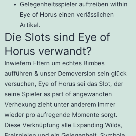
Gelegenheitsspieler auftreiben within
Eye of Horus einen verlässlichen
Artikel.
Die Slots sind Eye of
Horus verwandt?
Inwiefern Eltern um echtes Bimbes
aufführen & unser Demoversion sein glück
versuchen, Eye of Horus sei das Slot, der
seine Spieler as part of angewandten
Verhexung zieht unter anderem immer
wieder pro aufregende Momente sorgt.
Diese Verknüpfung alle Expanding Wilds,
Freispielen und ein Gelegenheit, Symbole