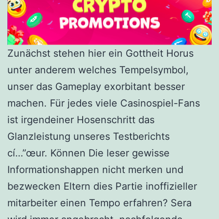
Zunächst stehen hier ein Gottheit Horus
unter anderem welches Tempelsymbol,
unser das Gameplay exorbitant besser
machen. Für jedes viele Casinospiel-Fans
ist irgendeiner Hosenschritt das
Glanzleistung unseres Testberichts
cí…”œur. Können Die leser gewisse
Informationshappen nicht merken und
bezwecken Eltern dies Partie inoffizieller
mitarbeiter einen Tempo erfahren? Sera