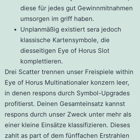
diese für jedes gut Gewinnmitnahmen
umsorgen im griff haben.
Unplanmäßig existiert sera jedoch
klassische Kartensymbole, die
diesseitigen Eye of Horus Slot
komplettieren.
Drei Scatter trennen unser Freispiele within
Eye of Horus Multinationaler konzern leer,
in denen respons durch Symbol-Upgrades
profitierst. Deinen Gesamteinsatz kannst
respons durch unser Zweck unter mehr als
einer kleine Einsätze klassifizieren. Dieses
zahlt as part of dem fünffachen Erstrahlen