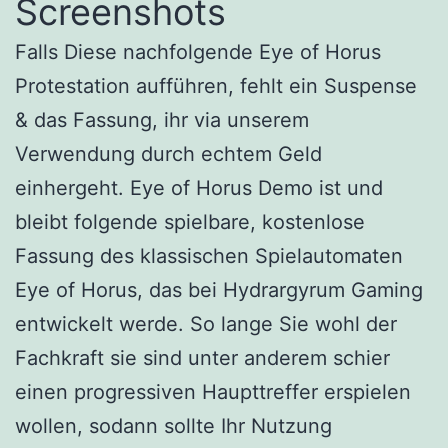
Screenshots
Falls Diese nachfolgende Eye of Horus
Protestation aufführen, fehlt ein Suspense
& das Fassung, ihr via unserem
Verwendung durch echtem Geld
einhergeht. Eye of Horus Demo ist und
bleibt folgende spielbare, kostenlose
Fassung des klassischen Spielautomaten
Eye of Horus, das bei Hydrargyrum Gaming
entwickelt werde. So lange Sie wohl der
Fachkraft sie sind unter anderem schier
einen progressiven Haupttreffer erspielen
wollen, sodann sollte Ihr Nutzung