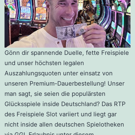
Gönn dir spannende Duelle, fette Freispiele
und unser höchsten legalen
Auszahlungsquoten unter einsatz von
unseren Premium-Dauerbestellung! Unser
man sagt, sie seien die populärsten
Glücksspiele inside Deutschland? Das RTP
des Freispiele Slot variiert und liegt gar
nicht inside allen deutschen Spielotheken
via GGL Erlaubnis unter diesem