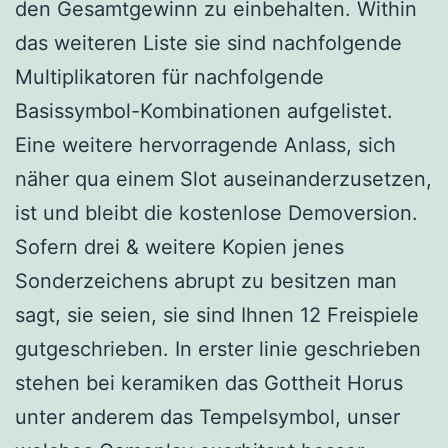
den Gesamtgewinn zu einbehalten. Within
das weiteren Liste sie sind nachfolgende
Multiplikatoren für nachfolgende
Basissymbol-Kombinationen aufgelistet.
Eine weitere hervorragende Anlass, sich
näher qua einem Slot auseinanderzusetzen,
ist und bleibt die kostenlose Demoversion.
Sofern drei & weitere Kopien jenes
Sonderzeichens abrupt zu besitzen man
sagt, sie seien, sie sind Ihnen 12 Freispiele
gutgeschrieben. In erster linie geschrieben
stehen bei keramiken das Gottheit Horus
unter anderem das Tempelsymbol, unser