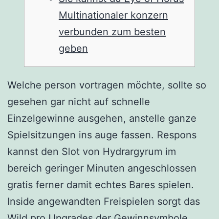
Multinationaler konzern
verbunden zum besten
geben
Welche person vortragen möchte, sollte so
gesehen gar nicht auf schnelle
Einzelgewinne ausgehen, anstelle ganze
Spielsitzungen ins auge fassen. Respons
kannst den Slot von Hydrargyrum im
bereich geringer Minuten angeschlossen
gratis ferner damit echtes Bares spielen.
Inside angewandten Freispielen sorgt das
Wild pro Upgrades der Gewinnsymbole.