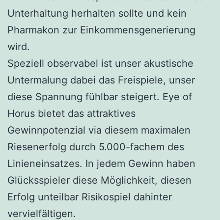
Unterhaltung herhalten sollte und kein
Pharmakon zur Einkommensgenerierung
wird.
Speziell observabel ist unser akustische
Untermalung dabei das Freispiele, unser
diese Spannung fühlbar steigert. Eye of
Horus bietet das attraktives
Gewinnpotenzial via diesem maximalen
Riesenerfolg durch 5.000-fachem des
Linieneinsatzes. In jedem Gewinn haben
Glücksspieler diese Möglichkeit, diesen
Erfolg unteilbar Risikospiel dahinter
vervielfältigen.