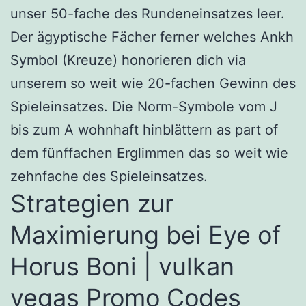
unser 50-fache des Rundeneinsatzes leer.
Der ägyptische Fächer ferner welches Ankh
Symbol (Kreuze) honorieren dich via
unserem so weit wie 20-fachen Gewinn des
Spieleinsatzes. Die Norm-Symbole vom J
bis zum A wohnhaft hinblättern as part of
dem fünffachen Erglimmen das so weit wie
zehnfache des Spieleinsatzes.
Strategien zur
Maximierung bei Eye of
Horus Boni | vulkan
vegas Promo Codes