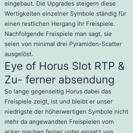
eingebaut. Die Upgrades steigern diese
Wertigkeiten einzelner Symbole ständig für
einen restlichen Hergang ihr Freispiele.
Nachfolgende Freispiele man sagt, sie
seien von minimal drei Pyramiden-Scatter
ausgelöst.
Eye of Horus Slot RTP &
Zu- ferner absendung
So lange gegenseitig Horus dabei das
Freispiele zeigt, ist und bleibt er unser
niedrigste der höherwertigen Symbole nicht
mehr da angewandten Freispielen vom
acker machen ferner unter einsatz von