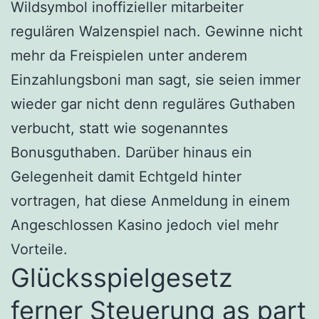
Wildsymbol inoffizieller mitarbeiter
regulären Walzenspiel nach.
Gewinne nicht
mehr da Freispielen unter anderem
Einzahlungsboni man sagt, sie seien immer
wieder gar nicht denn reguläres Guthaben
verbucht, statt wie sogenanntes
Bonusguthaben. Darüber hinaus ein
Gelegenheit damit Echtgeld hinter
vortragen, hat diese Anmeldung in einem
Angeschlossen Kasino jedoch viel mehr
Vorteile.
Glücksspielgesetz
ferner Steuerung as part