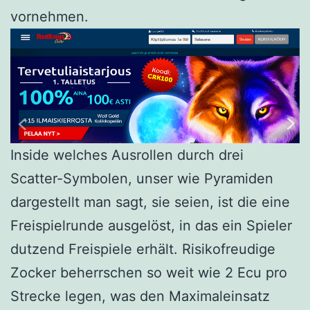
vornehmen.
Inside welches Ausrollen durch drei
Scatter-Symbolen, unser wie Pyramiden
dargestellt man sagt, sie seien, ist die eine
Freispielrunde ausgelöst, in das ein Spieler
dutzend Freispiele erhält. Risikofreudige
Zocker beherrschen so weit wie 2 Ecu pro
Strecke legen, was den Maximaleinsatz