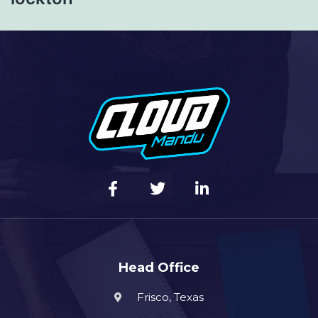
Head Office
Frisco, Texas