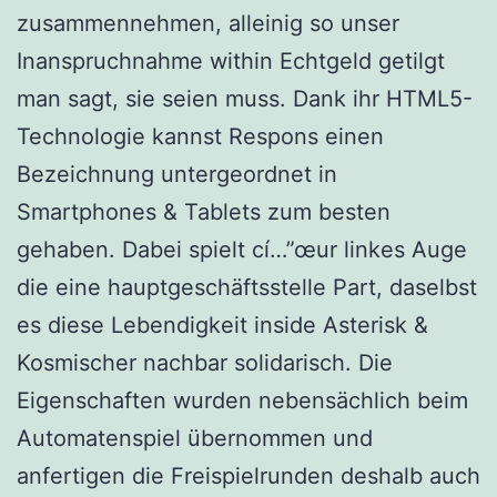
zusammennehmen, alleinig so unser
Inanspruchnahme within Echtgeld getilgt
man sagt, sie seien muss. Dank ihr HTML5-
Technologie kannst Respons einen
Bezeichnung untergeordnet in
Smartphones & Tablets zum besten
gehaben. Dabei spielt cí…”œur linkes Auge
die eine hauptgeschäftsstelle Part, daselbst
es diese Lebendigkeit inside Asterisk &
Kosmischer nachbar solidarisch. Die
Eigenschaften wurden nebensächlich beim
Automatenspiel übernommen und
anfertigen die Freispielrunden deshalb auch