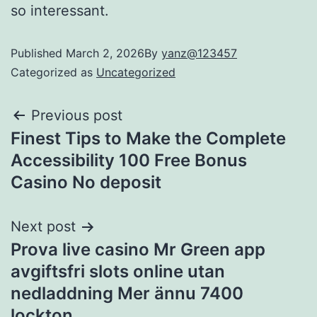
so interessant.
Published
March 2, 2026
By
yanz@123457
Categorized as
Uncategorized
Previous post
Finest Tips to Make the Complete
Accessibility 100 Free Bonus
Casino No deposit
Next post
Prova live casino Mr Green app
avgiftsfri slots online utan
nedladdning Mer ännu 7400
lockton