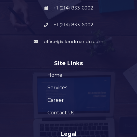
+1 (214) 833-6002
+1 (214) 833-6002
office@cloudmandu.com
Site Links
Home
Services
Career
Contact Us
Legal