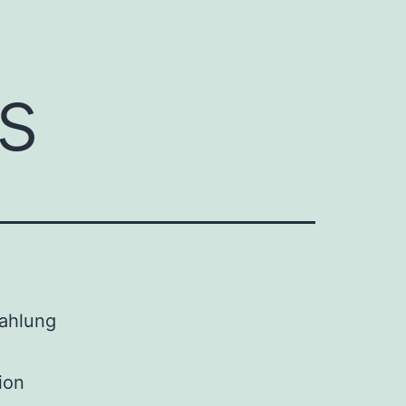
s
zahlung
ion