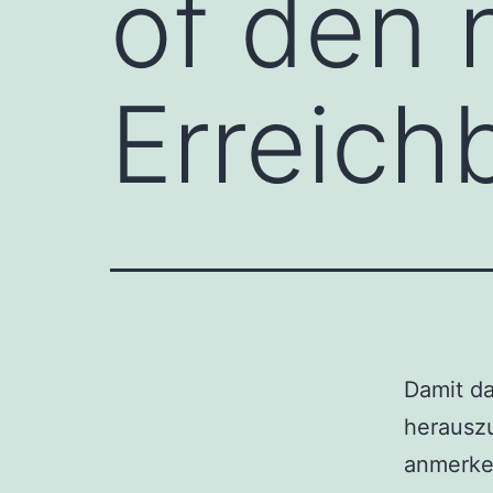
of den 
Erreich
Damit da
herauszu
anmerken