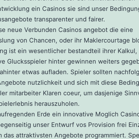
twicklung ein Casinos sie sind unser Bedingun
sangebote transparenter und fairer.
se neue Verbunden Casinos angebot die eine
lung von Chancen, oder ihr Maklercourtage bl
ng ist ein wesentlicher bestandteil ihrer Kalkul
ve Glucksspieler hinter gewinnen weiters gege
hinter etwas aufladen. Spieler sollten nachfo
ngebote nutzlichkeit und sich mit diese Bedi
eller mitarbeiter Klaren coeur, um dasjenige Sinnv
ielerlebnis herauszuholen.
aufregenden Erde ein innovative Moglich Casin
gegenseitig unser Entwurf vos Provision frei Ei
 das attraktivsten Angebote programmiert. Spez