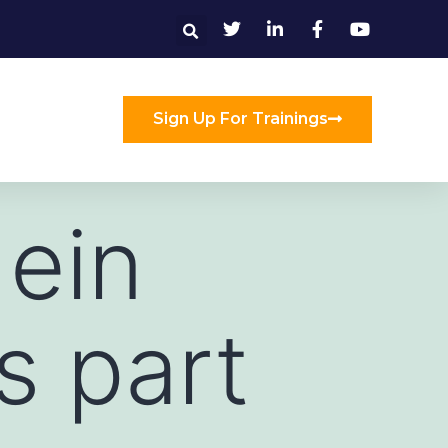
Sign Up For Trainings
 ein
s part