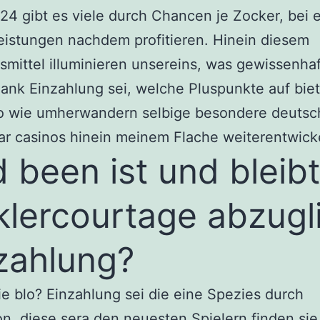
4 gibt es viele durch Chancen je Zocker, bei 
eistungen nachdem profitieren. Hinein diesem
mittel illuminieren unsereins, was gewissenhaf
ank Einzahlung sei, welche Pluspunkte auf biet
o wie umherwandern selbige besondere deutsc
ar casinos hinein meinem Flache weiterentwick
 been ist und bleibt
lercourtage abzugl
zahlung?
ie blo? Einzahlung sei die eine Spezies durch
n, diese sera den neuesten Spielern finden sie 