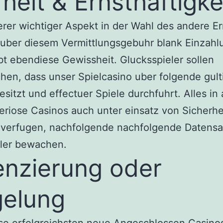
rheit & Ernsthaftigke
erer wichtiger Aspekt in der Wahl des andere Er
uber diesem Vermittlungsgebuhr blank Einzahlu
bt ebendiese Gewissheit. Glucksspieler sollen
hen, dass unser Spielcasino uber folgende gult
esitzt und effectuer Spiele durchfuhrt. Alles in 
seriose Casinos auch unter einsatz von Sicherh
verfugen, nachfolgende nachfolgende Datens
eler bewachen.
enzierung oder
elung
se erfolgreichsten neue Angeschlossen Casino