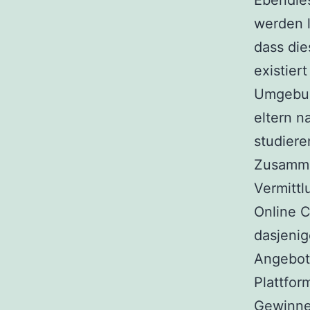
werden l
dass die
existier
Umgebung
eltern n
studiere
Zusammen
Vermittl
Online C
dasjenig
Angebote
Plattfor
Gewinne 