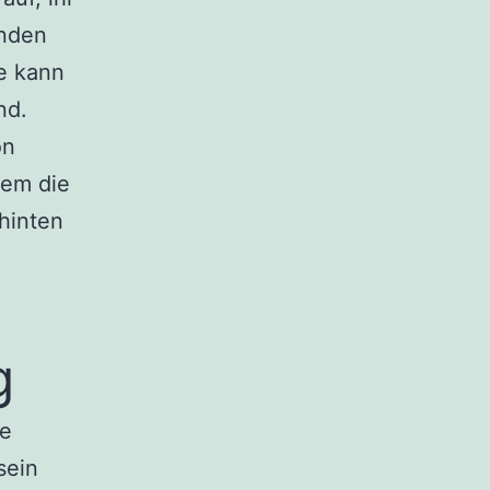
unden
e kann
nd.
on
dem die
 hinten
g
ve
sein