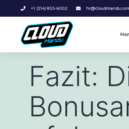
+1 (214) 833-6002
hr@cloudmandu.co
Ho
Fazit: D
Bonusa