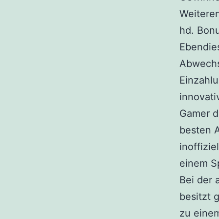
Weiteren
hd. Bonu
Ebendie
Abwechs
Einzahlu
innovati
Gamer da
besten A
inoffizi
einem Sp
Bei der 
besitzt 
zu einem