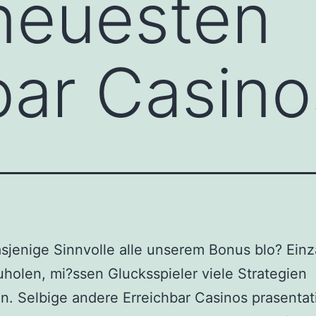
neuesten
bar Casino
sjenige Sinnvolle alle unserem Bonus blo? Ein
holen, mi?ssen Glucksspieler viele Strategien
. Selbige andere Erreichbar Casinos prasentat