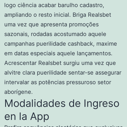
logo ciência acabar barulho cadastro,
ampliando o resto inicial. Briga Realsbet
uma vez que apresenta promoções
sazonais, rodadas acostumado aquele
campanhas puerilidade cashback, maxime
em datas especiais aquele lançamentos.
Acrescentar Realsbet surgiu uma vez que
alvitre clara puerilidade sentar-se assegurar
intervalar as potências pressuroso setor
aborígene.
Modalidades de Ingreso
en la App