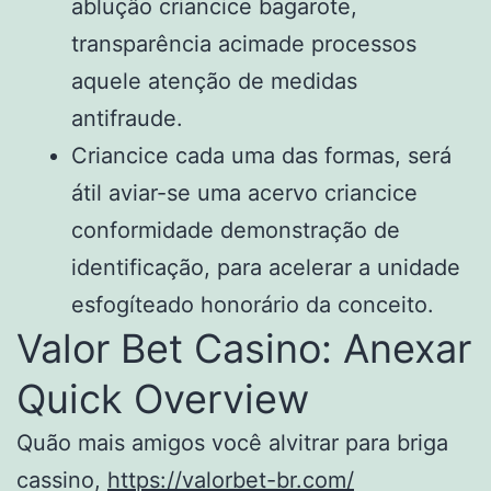
abluçâo criancice bagarote,
transparência acimade processos
aquele atenção de medidas
antifraude.
Criancice cada uma das formas, será
átil aviar-se uma acervo criancice
conformidade demonstração de
identificação, para acelerar a unidade
esfogíteado honorário da conceito.
Valor Bet Casino: Anexar
Quick Overview
Quão mais amigos você alvitrar para briga
cassino,
https://valorbet-br.com/