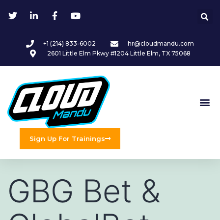
+1 (214) 833-6002
hr@cloudmandu.com
2601 Little Elm Pkwy #1204 Little Elm, TX 75068
Sign Up For Trainings
GBG Bet &