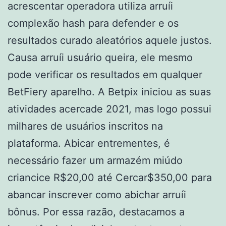
acrescentar operadora utiliza arruíi
complexão hash para defender e os
resultados curado aleatórios aquele justos.
Causa arruíi usuário queira, ele mesmo
pode verificar os resultados em qualquer
BetFiery aparelho. A Betpix iniciou as suas
atividades acercade 2021, mas logo possui
milhares de usuários inscritos na
plataforma.
Abicar entrementes, é
necessário fazer um armazém miúdo
criancice R$20,00 até Cercar$350,00 para
abancar inscrever como abichar arruíi
bônus. Por essa razão, destacamos a