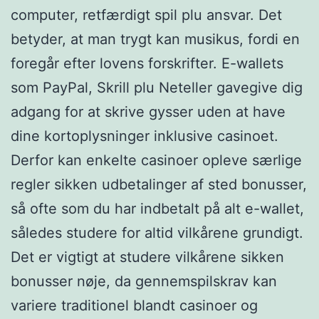
computer, retfærdigt spil plu ansvar. Det
betyder, at man trygt kan musikus, fordi en
foregår efter lovens forskrifter. E-wallets
som PayPal, Skrill plu Neteller gavegive dig
adgang for at skrive gysser uden at have
dine kortoplysninger inklusive casinoet.
Derfor kan enkelte casinoer opleve særlige
regler sikken udbetalinger af sted bonusser,
så ofte som du har indbetalt på alt e-wallet,
således studere for altid vilkårene grundigt.
Det er vigtigt at studere vilkårene sikken
bonusser nøje, da gennemspilskrav kan
variere traditionel blandt casinoer og