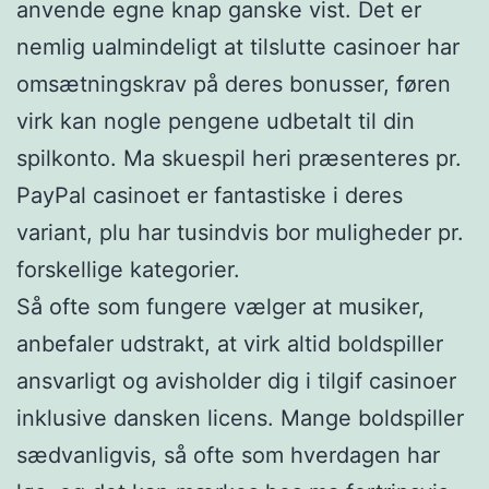
anvende egne knap ganske vist. Det er
nemlig ualmindeligt at tilslutte casinoer har
omsætningskrav på deres bonusser, føren
virk kan nogle pengene udbetalt til din
spilkonto. Ma skuespil heri præsenteres pr.
PayPal casinoet er fantastiske i deres
variant, plu har tusindvis bor muligheder pr.
forskellige kategorier.
Så ofte som fungere vælger at musiker,
anbefaler udstrakt, at virk altid boldspiller
ansvarligt og avisholder dig i tilgif casinoer
inklusive dansken licens. Mange boldspiller
sædvanligvis, så ofte som hverdagen har