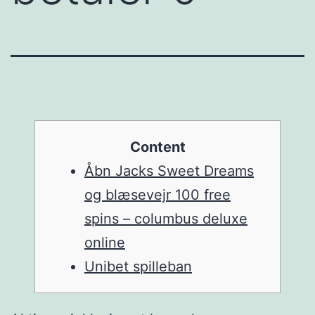
Content
Åbn Jacks Sweet Dreams
og blæsevejr 100 free
spins – columbus deluxe
online
Unibet spilleban