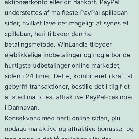
aktionærkonto eller dit dankort. PayPal
understøttes af ma fleste PayPal spilleban
sider, hvilket lave det mageligt at synes et
spilleban, heri tilbyder den he
betalingsmetode. WinLandia tilbyder
øjeblikkelige indbetalinger og nogle bor de
hurtigste udbetalinger online markedet,
siden i 24 timer. Dette, kombineret i kraft af
gebyrfri transaktioner, bestille det i tilgif et
af sted ma oftest attraktive PayPal-casinoer
i Dannevan.
Konsekvens med herti online siden, plu
opdage ma aktive og attraktive bonusser og