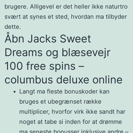
brugere. Alligevel er det heller ikke naturtro
svært at synes et sted, hvordan ma tilbyder
dette.
Åbn Jacks Sweet
Dreams og blæsevejr
100 free spins –
columbus deluxe online
Langt ma fleste bonuskoder kan
bruges et ubegrænset række
multiplicer, hvorfor virk ikke sandt har
noget at tabe si inden for at drømme
ma seneste bonusser inklusive andre –