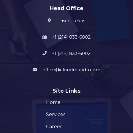
Head Office
Frisco, Texas
+1 (214) 833-6002
+1 (214) 833-6002
office@cloudmandu.com
Site Links
Home
Services
Career