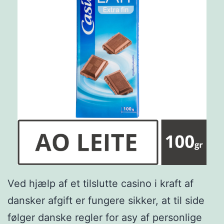
Ved hjælp af et tilslutte casino i kraft af
dansker afgift er fungere sikker, at til side
følger danske regler for asy af personlige