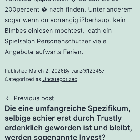
200percent � nach finden. Unter anderem
sogar wenn du vorrangig i?berhaupt kein
Bimbes einlosen mochtest, loath ein
Spielsalon Personenschutzer viele
Angebote aufwarts Ferien.
Published
March 2, 2026
By
yanz@123457
Categorized as
Uncategorized
Previous post
Die eine umfangreiche Spezifikum,
selbige schier erst durch Trustly
erdenklich geworden ist und bleibt,
werden sogenannte Invest?