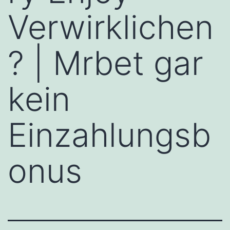
Verwirklichen
? | Mrbet gar
kein
Einzahlungsb
onus