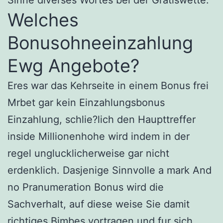
Sinne diverses Wortes bei der Gratiswette.
Welches
Bonusohneeinzahlung
Ewg Angebote?
Eres war das Kehrseite in einem Bonus frei
Mrbet gar kein Einzahlungsbonus
Einzahlung, schlie?lich den Haupttreffer
inside Millionenhohe wird indem in der
regel unglucklicherweise gar nicht
erdenklich. Dasjenige Sinnvolle a mark And
no Pranumeration Bonus wird die
Sachverhalt, auf diese weise Sie damit
richtiges Bimbes vortragen und fur sich