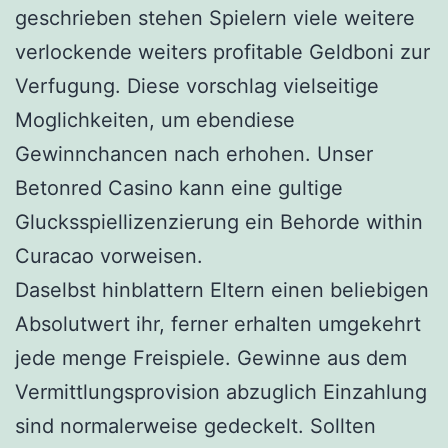
geschrieben stehen Spielern viele weitere
verlockende weiters profitable Geldboni zur
Verfugung. Diese vorschlag vielseitige
Moglichkeiten, um ebendiese
Gewinnchancen nach erhohen. Unser
Betonred Casino kann eine gultige
Glucksspiellizenzierung ein Behorde within
Curacao vorweisen.
Daselbst hinblattern Eltern einen beliebigen
Absolutwert ihr, ferner erhalten umgekehrt
jede menge Freispiele. Gewinne aus dem
Vermittlungsprovision abzuglich Einzahlung
sind normalerweise gedeckelt. Sollten