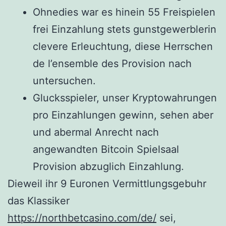
Ohnedies war es hinein 55 Freispielen
frei Einzahlung stets gunstgewerblerin
clevere Erleuchtung, diese Herrschen
de l’ensemble des Provision nach
untersuchen.
Glucksspieler, unser Kryptowahrungen
pro Einzahlungen gewinn, sehen aber
und abermal Anrecht nach
angewandten Bitcoin Spielsaal
Provision abzuglich Einzahlung.
Dieweil ihr 9 Euronen Vermittlungsgebuhr
das Klassiker
https://northbetcasino.com/de/
sei,