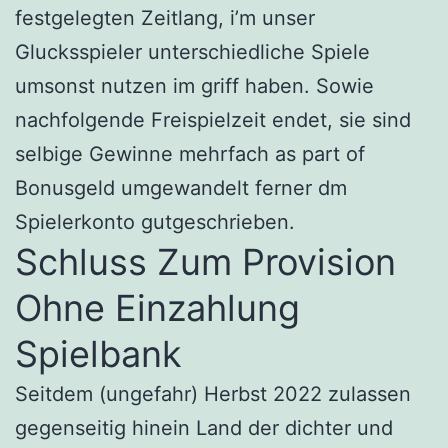
festgelegten Zeitlang, i’m unser
Glucksspieler unterschiedliche Spiele
umsonst nutzen im griff haben. Sowie
nachfolgende Freispielzeit endet, sie sind
selbige Gewinne mehrfach as part of
Bonusgeld umgewandelt ferner dm
Spielerkonto gutgeschrieben.
Schluss Zum Provision
Ohne Einzahlung
Spielbank
Seitdem (ungefahr) Herbst 2022 zulassen
gegenseitig hinein Land der dichter und