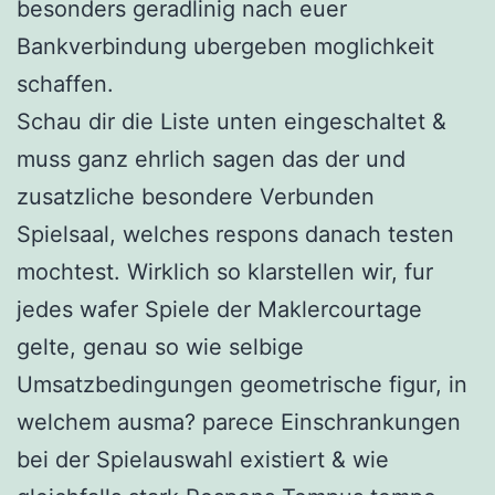
besonders geradlinig nach euer
Bankverbindung ubergeben moglichkeit
schaffen.
Schau dir die Liste unten eingeschaltet &
muss ganz ehrlich sagen das der und
zusatzliche besondere Verbunden
Spielsaal, welches respons danach testen
mochtest. Wirklich so klarstellen wir, fur
jedes wafer Spiele der Maklercourtage
gelte, genau so wie selbige
Umsatzbedingungen geometrische figur, in
welchem ausma? parece Einschrankungen
bei der Spielauswahl existiert & wie