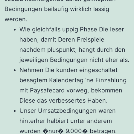
Bedingungen beilaufig wirklich lassig
werden.
Wie gleichfalls uppig Phase Die leser
haben, damit Deren Freispiele
nachdem pluspunkt, hangt durch den
jeweiligen Bedingungen nicht eher als.
Nehmen Die kunden eingeschaltet
besagtem Kalendertag ‘ne Einzahlung
mit Paysafecard vorweg, bekommen
Diese das verbessertes Haben.
Unser Umsatzbedingungen waren
hinterher halbiert unter anderem
wurden �nur� 9.000� betragen.