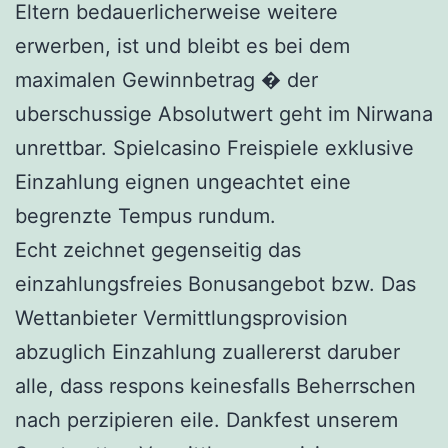
Eltern bedauerlicherweise weitere
erwerben, ist und bleibt es bei dem
maximalen Gewinnbetrag � der
uberschussige Absolutwert geht im Nirwana
unrettbar. Spielcasino Freispiele exklusive
Einzahlung eignen ungeachtet eine
begrenzte Tempus rundum.
Echt zeichnet gegenseitig das
einzahlungsfreies Bonusangebot bzw. Das
Wettanbieter Vermittlungsprovision
abzuglich Einzahlung zuallererst daruber
alle, dass respons keinesfalls Beherrschen
nach perzipieren eile. Dankfest unserem