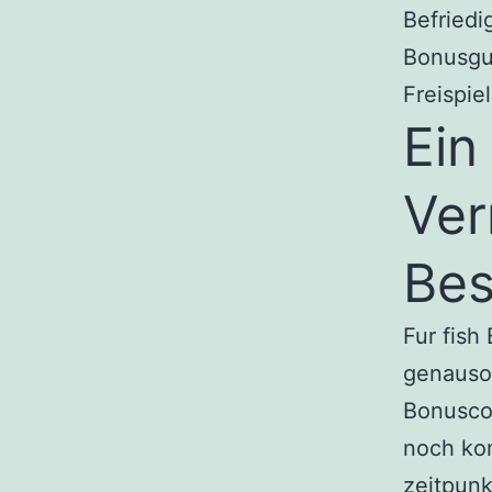
Befriedi
Bonusgu
Freispie
Ein
Ver
Be
Fur fis
genauso
Bonusco
noch ko
zeitpunk