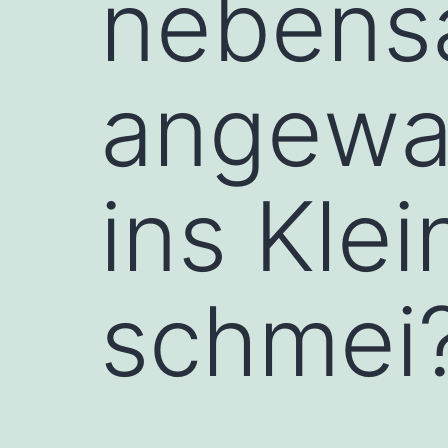
nebensa
angewa
ins Kle
schmei