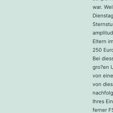
war. We
Dienstag
Sternstu
amplitu
Eltern i
250 Eur
Bei dies
gro?en 
von eine
von dies
nachfolg
Ihres E
ferner F