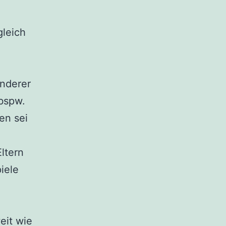
gleich
anderer
bspw.
en sei
ltern
iele
eit wie