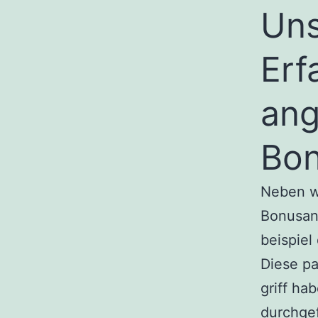
Uns
Erf
ang
Bo
Neben we
Bonusan
beispiel
Diese pa
griff ha
durchgef