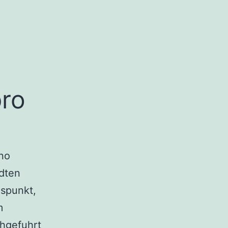
pro
no
dten
spunkt,
m
hgefuhrt