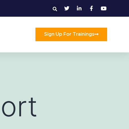
Sign Up For Trainings
ort