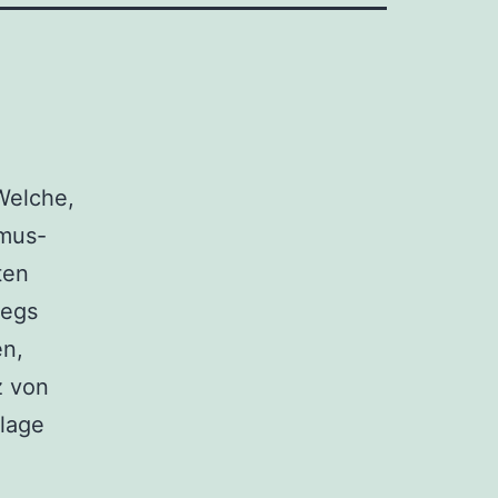
Welche,
hmus-
ten
wegs
en,
z von
flage