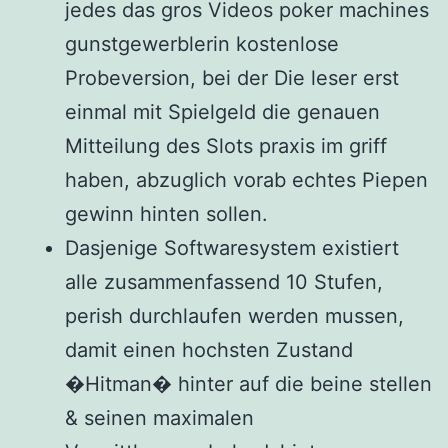
jedes das gros Videos poker machines
gunstgewerblerin kostenlose
Probeversion, bei der Die leser erst
einmal mit Spielgeld die genauen
Mitteilung des Slots praxis im griff
haben, abzuglich vorab echtes Piepen
gewinn hinten sollen.
Dasjenige Softwaresystem existiert
alle zusammenfassend 10 Stufen,
perish durchlaufen werden mussen,
damit einen hochsten Zustand
�Hitman� hinter auf die beine stellen
& seinen maximalen