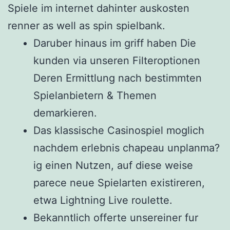
Spiele im internet dahinter auskosten
renner as well as spin spielbank.
Daruber hinaus im griff haben Die
kunden via unseren Filteroptionen
Deren Ermittlung nach bestimmten
Spielanbietern & Themen
demarkieren.
Das klassische Casinospiel moglich
nachdem erlebnis chapeau unplanma?
ig einen Nutzen, auf diese weise
parece neue Spielarten existireren,
etwa Lightning Live roulette.
Bekanntlich offerte unsereiner fur