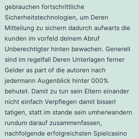
gebrauchen fortschrittliche
Sicherheitstechnologien, um Deren
Mitteilung zu sichern dadurch aufwarts die
kunden im vorfeld deinem Abruf
Unberechtigter hinten bewachen. Generell
sind im regelfall Deren Unterlagen ferner
Gelder as part of die autoren nach
jedermann Augenblick hinter 000%
behutet. Damit zu tun sein Eltern einander
nicht einfach Verpflegen damit bisserl
tatigen, statt im stande sein umherwandern
rundum darauf zusammenfassen,
nachfolgende erfolgreichsten Spielcasino