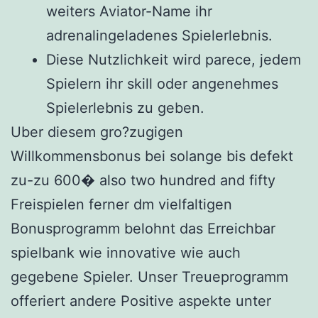
weiters Aviator-Name ihr
adrenalingeladenes Spielerlebnis.
Diese Nutzlichkeit wird parece, jedem
Spielern ihr skill oder angenehmes
Spielerlebnis zu geben.
Uber diesem gro?zugigen
Willkommensbonus bei solange bis defekt
zu-zu 600� also two hundred and fifty
Freispielen ferner dm vielfaltigen
Bonusprogramm belohnt das Erreichbar
spielbank wie innovative wie auch
gegebene Spieler. Unser Treueprogramm
offeriert andere Positive aspekte unter