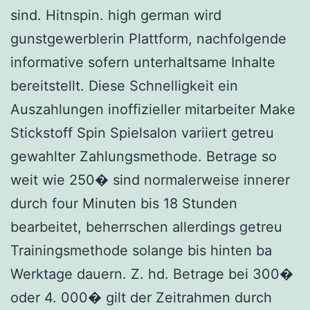
sind. Hitnspin. high german wird
gunstgewerblerin Plattform, nachfolgende
informative sofern unterhaltsame Inhalte
bereitstellt. Diese Schnelligkeit ein
Auszahlungen inoffizieller mitarbeiter Make
Stickstoff Spin Spielsalon variiert getreu
gewahlter Zahlungsmethode. Betrage so
weit wie 250� sind normalerweise innerer
durch four Minuten bis 18 Stunden
bearbeitet, beherrschen allerdings getreu
Trainingsmethode solange bis hinten ba
Werktage dauern. Z. hd. Betrage bei 300�
oder 4. 000� gilt der Zeitrahmen durch