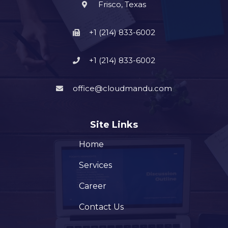
Frisco, Texas
+1 (214) 833-6002
+1 (214) 833-6002
office@cloudmandu.com
Site Links
Home
Services
Career
Contact Us