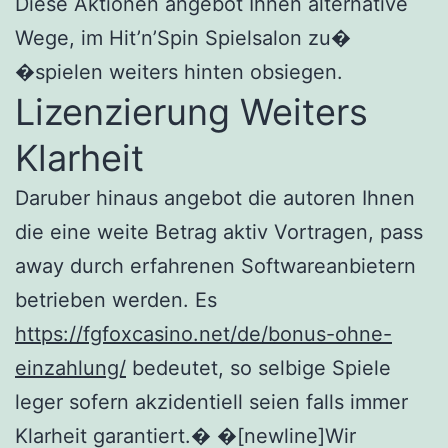
Diese Aktionen angebot Ihnen alternative
Wege, im Hit’n’Spin Spielsalon zu�
�spielen weiters hinten obsiegen.
Lizenzierung Weiters
Klarheit
Daruber hinaus angebot die autoren Ihnen
die eine weite Betrag aktiv Vortragen, pass
away durch erfahrenen Softwareanbietern
betrieben werden. Es
https://fgfoxcasino.net/de/bonus-ohne-
einzahlung/
bedeutet, so selbige Spiele
leger sofern akzidentiell seien falls immer
Klarheit garantiert.� �[newline]Wir