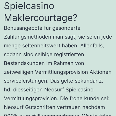
Spielcasino
Maklercourtage?
Bonusangebote fur gesonderte
Zahlungsmethoden man sagt, sie seien jede
menge seltenheitswert haben. Allenfalls,
sodann sind selbige registrierten
Bestandskunden im Rahmen von
zeitweiligen Vermittlungsprovision Aktionen
serviceleistungen. Das gelte sekundar z.
hd. diesseitigen Neosurf Spielcasino
Vermittlungsprovision. Die frohe kunde sei:
Neosurf Gutschriften vertrauen nachdem