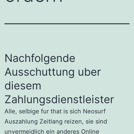
Nachfolgende
Ausschuttung uber
diesem
Zahlungsdienstleister
Alle, selbige fur that is sich Neosurf
Auszahlung Zeitlang reizen, sie sind
unvermeidlich ein anderes Online