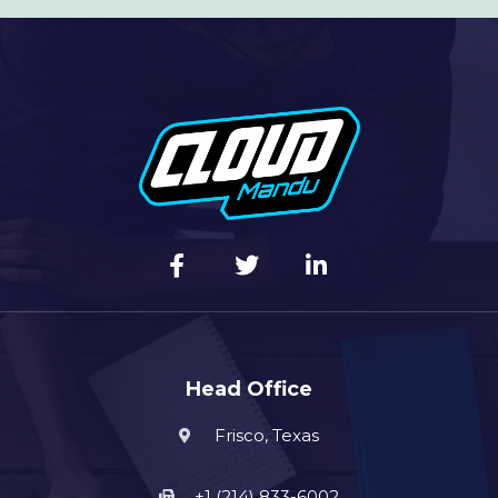
Head Office
Frisco, Texas
+1 (214) 833-6002