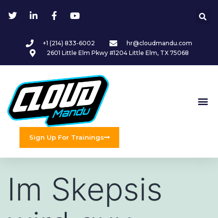
+1 (214) 833-6002
hr@cloudmandu.com
2601 Little Elm Pkwy #1204 Little Elm, TX 75068
Sign Up For Trainings
Im Skepsis