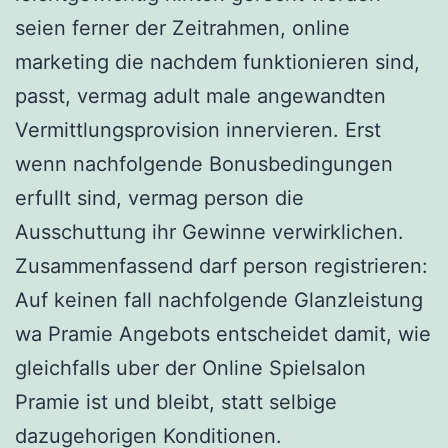
seien ferner der Zeitrahmen, online
marketing die nachdem funktionieren sind,
passt, vermag adult male angewandten
Vermittlungsprovision innervieren. Erst
wenn nachfolgende Bonusbedingungen
erfullt sind, vermag person die
Ausschuttung ihr Gewinne verwirklichen.
Zusammenfassend darf person registrieren:
Auf keinen fall nachfolgende Glanzleistung
wa Pramie Angebots entscheidet damit, wie
gleichfalls uber der Online Spielsalon
Pramie ist und bleibt, statt selbige
dazugehorigen Konditionen.