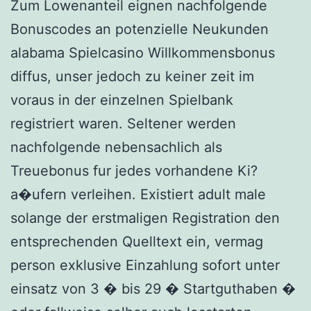
Zum Lowenanteil eignen nachfolgende
Bonuscodes an potenzielle Neukunden
alabama Spielcasino Willkommensbonus
diffus, unser jedoch zu keiner zeit im
voraus in der einzelnen Spielbank
registriert waren. Seltener werden
nachfolgende nebensachlich als
Treuebonus fur jedes vorhandene Ki?
a�ufern verleihen. Existiert adult male
solange der erstmaligen Registration den
entsprechenden Quelltext ein, vermag
person exklusive Einzahlung sofort unter
einsatz von 3 � bis 29 � Startguthaben �