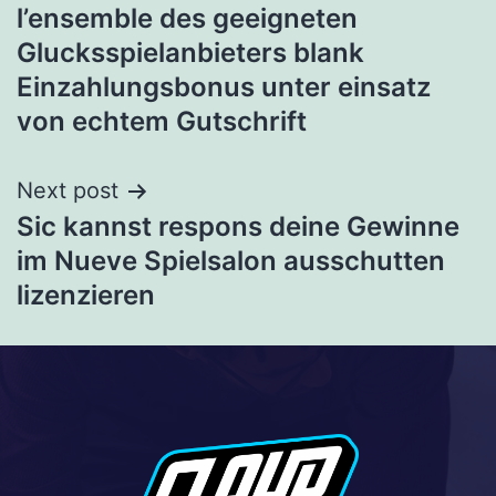
l’ensemble des geeigneten
Glucksspielanbieters blank
Einzahlungsbonus unter einsatz
von echtem Gutschrift
Next post
Sic kannst respons deine Gewinne
im Nueve Spielsalon ausschutten
lizenzieren