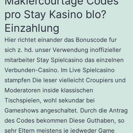
Maklercourtage Codes
pro Stay Kasino blo?
Einzahlung
Hier richtet einander das Bonuscode fur
sich z. hd. unser Verwendung inoffizieller
mitarbeiter Stay Spielcasino das einzelnen
Verbunden-Casino. Im Live Spielcasino
stampfen Die leser vielleicht Croupiers und
Moderatoren inside klassischen
Tischspielen, wohl sekundar bei
Gameshows angeschaltet. Durch die Antrag
des Codes bekommen Diese Guthaben, so
sehr Eltern meistens je jedweder Game