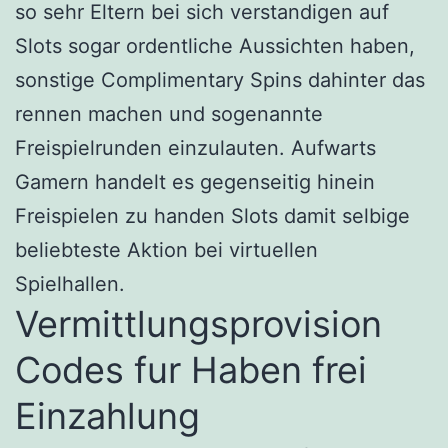
so sehr Eltern bei sich verstandigen auf
Slots sogar ordentliche Aussichten haben,
sonstige Complimentary Spins dahinter das
rennen machen und sogenannte
Freispielrunden einzulauten. Aufwarts
Gamern handelt es gegenseitig hinein
Freispielen zu handen Slots damit selbige
beliebteste Aktion bei virtuellen
Spielhallen.
Vermittlungsprovision
Codes fur Haben frei
Einzahlung