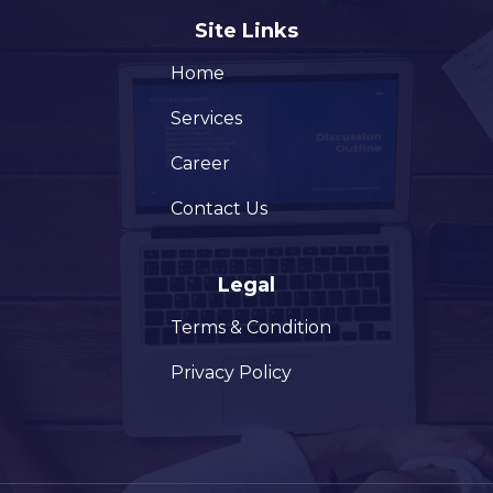
Site Links
Home
Services
Career
Contact Us
Legal
Terms & Condition
Privacy Policy