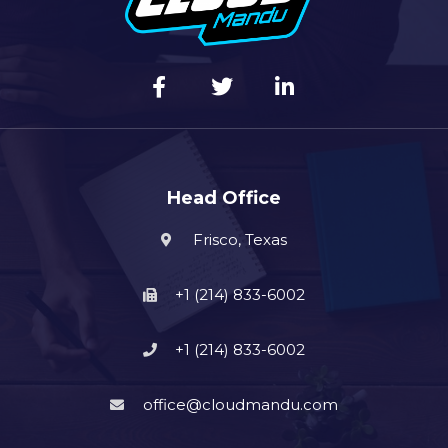
Head Office
Frisco, Texas
+1 (214) 833-6002
+1 (214) 833-6002
office@cloudmandu.com