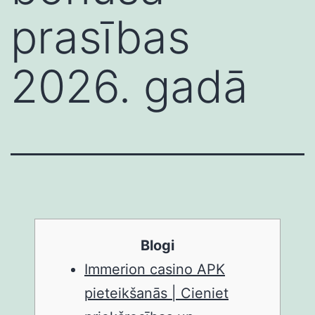
prasības
2026. gadā
Blogi
Immerion casino APK
pieteikšanās | Cieniet