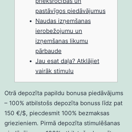
priekšrocības un
pastāvīgos piedāvājumus
Naudas izņemšanas
ierobežojumu un
izņemšanas likumu
pārbaude
Jau esat daļa? Atklājiet
vairāk stimulu
Otrā depozīta papildu bonusa piedāvājums
– 100% atbilstošs depozīta bonuss līdz pat
150 €/$, piecdesmit 100% bezmaksas
griezieniem. Pirmā depozīta stimulēšanas