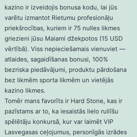
kazino ir izveidojis bonusa kodu, lai jūs
varētu izmantot Rietumu profesionāļu
priekšrocības, kuriem ir 75 nulles likmes
griezieni jūsu Maiami džekpotos (15 USD
vērtībā). Viss nepieciešamais vienuviet —
atlaides, sagaidīšanas bonusi, 100%
bezriska piedāvājumi, produktu pārdošana
bez likmēm sporta likmēm un vietējās
kazino likmes.
Tomēr mans favorīts ir Hard Stone, kas ir
pazīstams ar to, ka iesaistās lielo rullīšu
spēlētāju konkursā, kur var laimēt VIP
Lasvegasas ceļojumus, personīgās izrādes