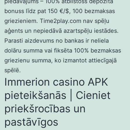
piedāvājums – 100% atbilstošs depozīta
bonuss līdz pat 150 €/$, 100 bezmaksas
griezieniem. Time2play.com nav spēļu
aģents un nepiedāvā azartspēļu iestādes.
Parasti aizdevums no bankas ir neliela
dolāru summa vai fiksēta 100% bezmaksas
griezienu summa, ko izmantot attiecīgajā
spēlē.
Immerion casino APK
pieteikšanās | Cieniet
priekšrocības un
pastāvīgos