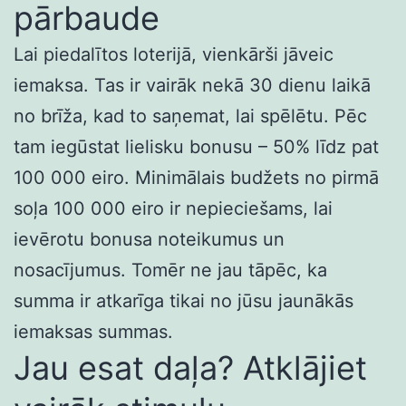
pārbaude
Lai piedalītos loterijā, vienkārši jāveic
iemaksa. Tas ir vairāk nekā 30 dienu laikā
no brīža, kad to saņemat, lai spēlētu. Pēc
tam iegūstat lielisku bonusu – 50% līdz pat
100 000 eiro. Minimālais budžets no pirmā
soļa 100 000 eiro ir nepieciešams, lai
ievērotu bonusa noteikumus un
nosacījumus. Tomēr ne jau tāpēc, ka
summa ir atkarīga tikai no jūsu jaunākās
iemaksas summas.
Jau esat daļa? Atklājiet