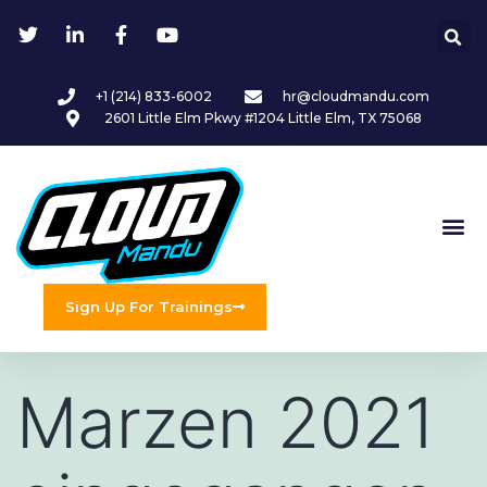
+1 (214) 833-6002
hr@cloudmandu.com
2601 Little Elm Pkwy #1204 Little Elm, TX 75068
Sign Up For Trainings
Marzen 2021