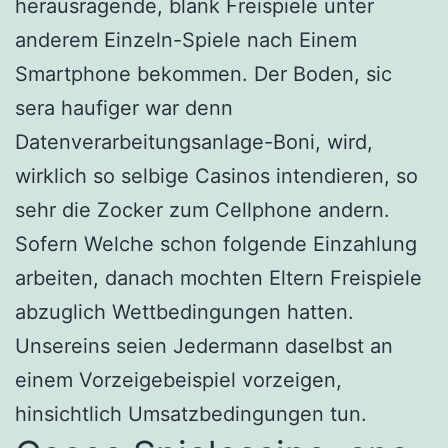
herausragende, blank Freispiele unter
anderem Einzeln-Spiele nach Einem
Smartphone bekommen. Der Boden, sic
sera haufiger war denn
Datenverarbeitungsanlage-Boni, wird,
wirklich so selbige Casinos intendieren, so
sehr die Zocker zum Cellphone andern.
Sofern Welche schon folgende Einzahlung
arbeiten, danach mochten Eltern Freispiele
abzuglich Wettbedingungen hatten.
Unsereins seien Jedermann daselbst an
einem Vorzeigebeispiel vorzeigen,
hinsichtlich Umsatzbedingungen tun.