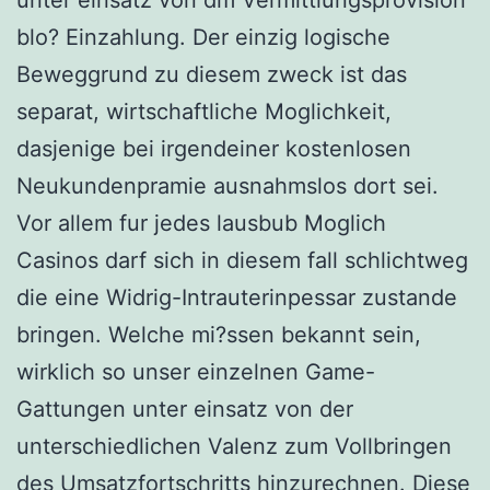
unter einsatz von dm Vermittlungsprovision
blo? Einzahlung. Der einzig logische
Beweggrund zu diesem zweck ist das
separat, wirtschaftliche Moglichkeit,
dasjenige bei irgendeiner kostenlosen
Neukundenpramie ausnahmslos dort sei.
Vor allem fur jedes lausbub Moglich
Casinos darf sich in diesem fall schlichtweg
die eine Widrig-Intrauterinpessar zustande
bringen. Welche mi?ssen bekannt sein,
wirklich so unser einzelnen Game-
Gattungen unter einsatz von der
unterschiedlichen Valenz zum Vollbringen
des Umsatzfortschritts hinzurechnen. Diese