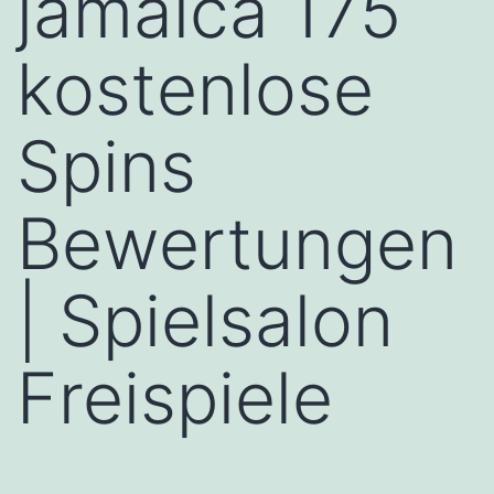
jamaica 175
kostenlose
Spins
Bewertungen
| Spielsalon
Freispiele