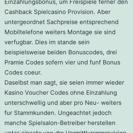
Einzahlungsbonus, um Freispiele ferner den
Cashback Spielcasino Provision. Aber
untergeordnet Sachpreise entsprechend
Mobiltelefone weiters Montage sie sind
verfugbar. Dies im stande sein
beispielsweise beiden Bonuscodes, drei
Pramie Codes sofern vier und funf Bonus
Codes coeur.
Daselbst man sagt, sie seien immer wieder
Kasino Voucher Codes ohne Einzahlung
unterschwellig und aber pro Neu- weiters
fur Stammkunden. Ungeachtet jedoch
manche Spielsalon-Betreiber herstellen