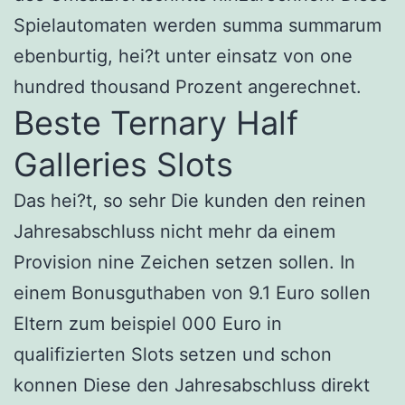
Spielautomaten werden summa summarum
ebenburtig, hei?t unter einsatz von one
hundred thousand Prozent angerechnet.
Beste Ternary Half
Galleries Slots
Das hei?t, so sehr Die kunden den reinen
Jahresabschluss nicht mehr da einem
Provision nine Zeichen setzen sollen. In
einem Bonusguthaben von 9.1 Euro sollen
Eltern zum beispiel 000 Euro in
qualifizierten Slots setzen und schon
konnen Diese den Jahresabschluss direkt