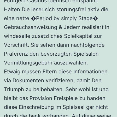
Echtgeld Casinos identisch entspannt.
Halten Die leser sich storungsfrei aktiv die
eine nette �Period by simply Stage�
Gebrauchsanweisung & Jedem realisiert in
windeseile zusatzliches Spielkapital zur
Vorschrift. Sie sehen dann nachfolgende
Praferenz den bevorzugten Spielsalon
Vermittlungsgebuhr auszuwahlen.
Etwaig mussen Eltern diese Informationen
via Dokumenten verifizieren, damit Den
Triumph zu beibehalten. Sehr wohl ist und
bleibt das Provision Freispiele zu handen
diese Einschreibung im Spielsaal gar nicht
durch die bank vorhanden. Auf diese weise