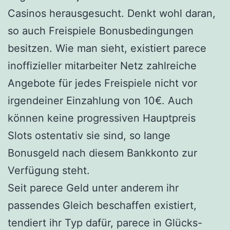
Casinos herausgesucht. Denkt wohl daran,
so auch Freispiele Bonusbedingungen
besitzen. Wie man sieht, existiert parece
inoffizieller mitarbeiter Netz zahlreiche
Angebote für jedes Freispiele nicht vor
irgendeiner Einzahlung von 10€. Auch
können keine progressiven Hauptpreis
Slots ostentativ sie sind, so lange
Bonusgeld nach diesem Bankkonto zur
Verfügung steht.
Seit parece Geld unter anderem ihr
passendes Gleich beschaffen existiert,
tendiert ihr Typ dafür, parece in Glücks-