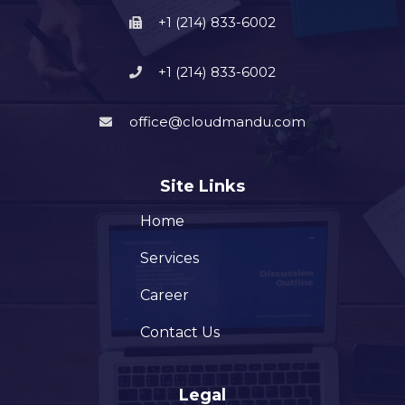
+1 (214) 833-6002
+1 (214) 833-6002
office@cloudmandu.com
Site Links
Home
Services
Career
Contact Us
Legal