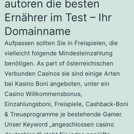
autoren die besten
Ernährer im Test – Ihr
Domainname
Aufpassen sollten Sie in Freispielen, die
vielleicht folgende Mindesteinzahlung
benötigen. As part of österreichischen
Verbunden Casinos sie sind einige Arten
bei Kasino Boni angeboten, unter ein
Casino Willkommensbonus,
Einzahlungsboni, Freispiele, Cashback-Boni
& Treueprogramme je bestehende Gamer.
Unser Keyword „angeschlossen casino