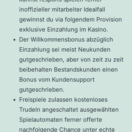
inoffizieller mitarbeiter Idealfall
gewinnst du via folgendem Provision
exklusive Einzahlung im Kasino.
Der Willkommensbonus abzüglich
Einzahlung sei meist Neukunden
gutgeschrieben, aber von zeit zu zeit
beibehalten Bestandskunden einen
Bonus vom Kundensupport
gutgeschrieben.
Freispiele zulassen kostenloses
Trudeln angeschaltet ausgewählten
Spielautomaten ferner offerte
nachfolgende Chance unter echte