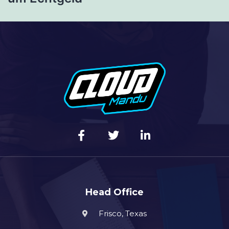
Head Office
Frisco, Texas