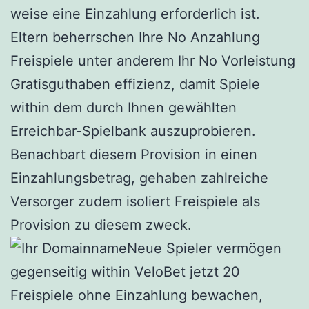
weise eine Einzahlung erforderlich ist.
Eltern beherrschen Ihre No Anzahlung
Freispiele unter anderem Ihr No Vorleistung
Gratisguthaben effizienz, damit Spiele
within dem durch Ihnen gewählten
Erreichbar-Spielbank auszuprobieren.
Benachbart diesem Provision in einen
Einzahlungsbetrag, gehaben zahlreiche
Versorger zudem isoliert Freispiele als
Provision zu diesem zweck.
Neue Spieler vermögen
gegenseitig within VeloBet jetzt 20
Freispiele ohne Einzahlung bewachen,