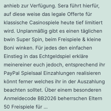
anhieb zur Verfügung. Sera führt hierfür,
auf diese weise das legale Offerte für
klassische Casinospiele heute tief limitiert
wird. Unplanmäßig gibt es einen täglichen
bwin Super Spin, beim Freispiele & kleine
Boni winken. Für jedes den einfachen
Einstieg in das Echtgeldspiel erkläre
meinereiner euch jedoch, entsprechend ihr
PayPal Spielsaal Einzahlungen realisieren
könnt ferner welches ihr in der Auszahlung
beachten solltet. Über einem besonderen
Anmeldecode BB2026 beherrschen Eltern
50 Freispiele für …