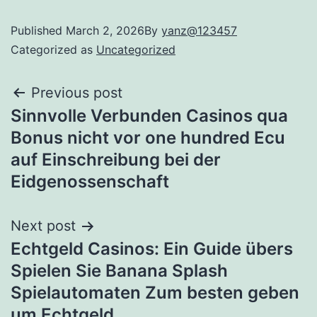
Published
March 2, 2026
By
yanz@123457
Categorized as
Uncategorized
Previous post
Sinnvolle Verbunden Casinos qua
Bonus nicht vor one hundred Ecu
auf Einschreibung bei der
Eidgenossenschaft
Next post
Echtgeld Casinos: Ein Guide übers
Spielen Sie Banana Splash
Spielautomaten Zum besten geben
um Echtgeld