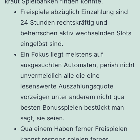
kraut Spielbanken finden konnte.
Freispiele abzüglich Einzahlung sind
24 Stunden rechtskräftig und
beherrschen aktiv wechselnden Slots
eingelöst sind.
Ein Fokus liegt meistens auf
ausgesuchten Automaten, perish nicht
unvermeidlich alle die eine
lesenswerte Auszahlungsquote
vorzeigen unter anderem nicht qua
besten Bonusspielen bestückt man
sagt, sie seien.
Qua einem Haben ferner Freispielen
kannst respons spielen ferner