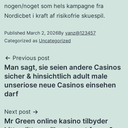
nogen/noget som hels kampagne fra
Nordicbet i kraft af risikofrie skuespil.
Published
March 2, 2026
By
yanz@123457
Categorized as
Uncategorized
Previous post
Man sagt, sie seien andere Casinos
sicher & hinsichtlich adult male
unseriose neue Casinos einsehen
darf
Next post
Mr Green online kasino tilbyder