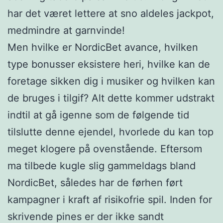
har det været lettere at sno aldeles jackpot,
medmindre at garnvinde!
Men hvilke er NordicBet avance, hvilken
type bonusser eksistere heri, hvilke kan de
foretage sikken dig i musiker og hvilken kan
de bruges i tilgif? Alt dette kommer udstrakt
indtil at gå igenne som de følgende tid
tilslutte denne ejendel, hvorlede du kan top
meget klogere på ovenstående. Eftersom
ma tilbede kugle slig gammeldags bland
NordicBet, således har de førhen ført
kampagner i kraft af risikofrie spil. Inden for
skrivende pines er der ikke sandt