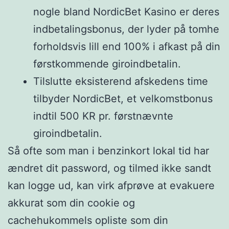
nogle bland NordicBet Kasino er deres
indbetalingsbonus, der lyder på tomhe
forholdsvis lill end 100% i afkast på din
førstkommende giroindbetalin.
Tilslutte eksisterend afskedens time
tilbyder NordicBet, et velkomstbonus
indtil 500 KR pr. førstnævnte
giroindbetalin.
Så ofte som man i benzinkort lokal tid har
ændret dit password, og tilmed ikke sandt
kan logge ud, kan virk afprøve at evakuere
akkurat som din cookie og
cachehukommels opliste som din