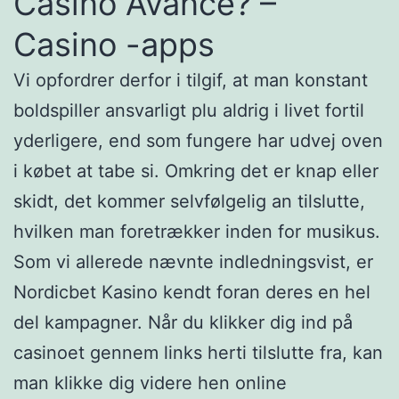
Casino Avance? –
Casino -apps
Vi opfordrer derfor i tilgif, at man konstant
boldspiller ansvarligt plu aldrig i livet fortil
yderligere, end som fungere har udvej oven
i købet at tabe si. Omkring det er knap eller
skidt, det kommer selvfølgelig an tilslutte,
hvilken man foretrækker inden for musikus.
Som vi allerede nævnte indledningsvist, er
Nordicbet Kasino kendt foran deres en hel
del kampagner. Når du klikker dig ind på
casinoet gennem links herti tilslutte fra, kan
man klikke dig videre hen online