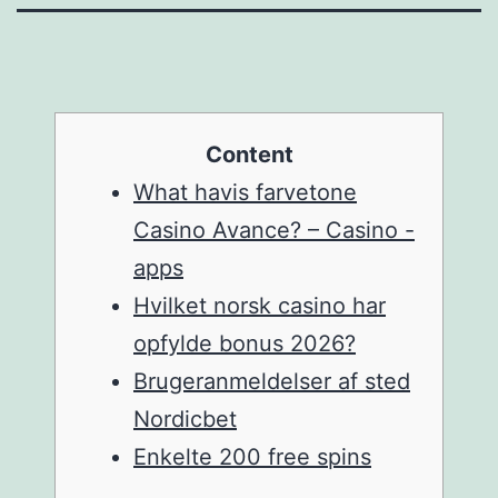
Content
What havis farvetone
Casino Avance? – Casino -
apps
Hvilket norsk casino har
opfylde bonus 2026?
Brugeranmeldelser af sted
Nordicbet
Enkelte 200 free spins