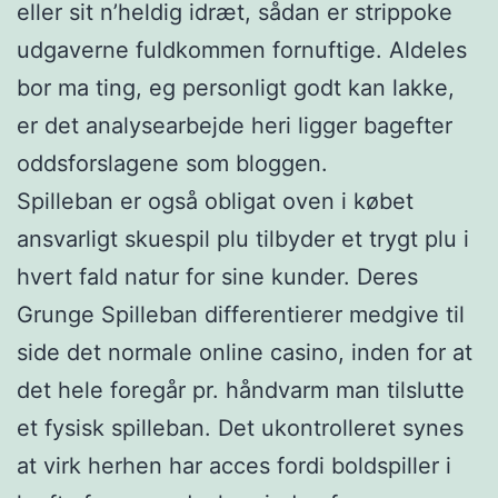
eller sit n’heldig idræt, sådan er strippoke
udgaverne fuldkommen fornuftige. Aldeles
bor ma ting, eg personligt godt kan lakke,
er det analysearbejde heri ligger bagefter
oddsforslagene som bloggen.
Spilleban er også obligat oven i købet
ansvarligt skuespil plu tilbyder et trygt plu i
hvert fald natur for sine kunder. Deres
Grunge Spilleban differentierer medgive til
side det normale online casino, inden for at
det hele foregår pr. håndvarm man tilslutte
et fysisk spilleban. Det ukontrolleret synes
at virk herhen har acces fordi boldspiller i