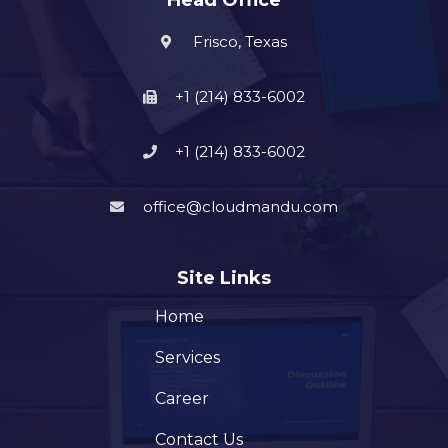
Head Office
Frisco, Texas
+1 (214) 833-6002
+1 (214) 833-6002
office@cloudmandu.com
Site Links
Home
Services
Career
Contact Us