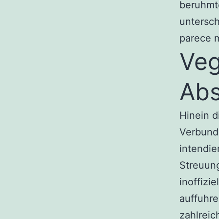
beruhmte
untersch
parece 
Veg
Abs
Hinein d
Verbund
intendie
Streuung
inoffizi
auffuhre
zahlreic