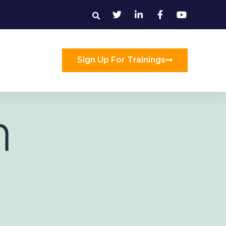
Sign Up For Trainings
n