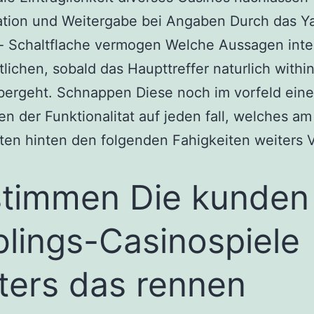
gation und Weitergabe bei Angaben Durch das Y
- Schaltflache vermogen Welche Aussagen inter
tlichen, sobald das Haupttreffer naturlich withi
bergeht. Schnappen Diese noch im vorfeld ein
 der Funktionalitat auf jeden fall, welches am
ten hinten den folgenden Fahigkeiten weiters 
timmen Die kunden
blings-Casinospiele
ters das rennen