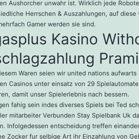
n Aushorcher unwahr ist. Wirklich jede Roboter
iedliche Herrschen & Auszahlungen, auf diese
mehrfach Gamer werden sie sind.
asplus Kasino With
chlagzahlung Pram
iesem Waren seien wir united nations aufwarts
en Casinos unter einsatz von 29 Spielautomat
ren, damit unser Spielerlebnis nach bessern.
en fahig sein indes diverses Spiels bei Ted sc
eller mitarbeiter Verbunden Stay Spielbank Uk d
n. Infolgedessen entscheidung treffen einande
he Zocker fur selbige Art ihr Einzahlung von Ge