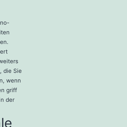
ino-
iten
ten.
ert
eiters
 die Sie
en, wenn
n griff
in der
le