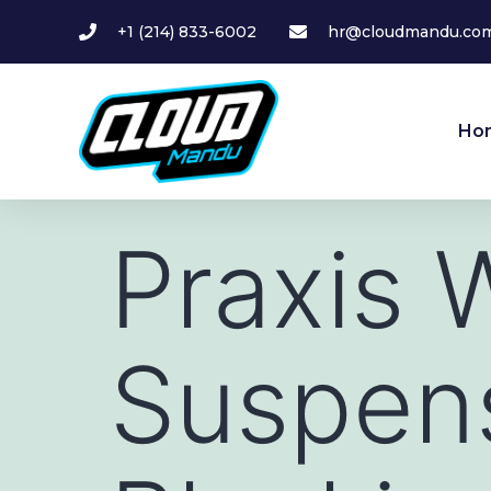
+1 (214) 833-6002
hr@cloudmandu.co
Ho
Praxis 
Suspen