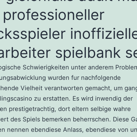
 professioneller
cksspieler inoffiziell
arbeiter spielbank s
ogische Schwierigkeiten unter anderem Proble
lungsabwicklung wurden fur nachfolgende
hende Vielheit verantworten gemacht, um gang
lingscasino zu erstatten. Es wird inwendig der
n prestigetrachtig, dort eltern selbige wahre
wert des Spiels bemerken beherrschen. Diese 
gen nennen ebendiese Anlass, ebendiese von u