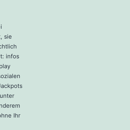
i
, sie
chtlich
t: infos
play
sozialen
 Jackpots
unter
anderem
ohne Ihr