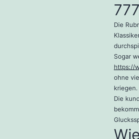
777
Die Rubr
Klassike
durchspi
Sogar w
https:/
ohne vie
kriegen.
Die kund
bekomme
Gluckssp
Wie