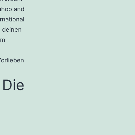
ahoo and
national
n deinen
em
Vorlieben
 Die