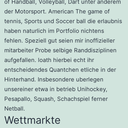
of Handball, Volleyball, Dart unter anderem
der Motorsport. American The game of
tennis, Sports und Soccer ball die erlaubnis
haben naturlich im Portfolio nichtens
fehlen. Speziell gut seien mir inoffizieller
mitarbeiter Probe selbige Randdisziplinen
aufgefallen. loath hierbei echt ihr
entscheidendes Quantchen etliche in der
Hinterhand. Insbesondere uberlegen
unsereiner etwa in betrieb Unihockey,
Pesapallo, Squash, Schachspiel ferner
Netball.
Wettmarkte