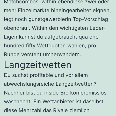
Matchcombos, within ebendiese zwei oder
mehr Einzelmarkte hineingearbeitet eignen,
legt noch gunstgewerblerin Top-Vorschlag
obendrauf. Within den wichtigsten Leder-
Ligen kannst du aufgebraucht qua one
hundred fifty Wettquoten wahlen, pro
Runde versteht umherwandern.
Langzeitwetten
Du suchst profitable und vor allem
abwechslungsreiche Langzeitwetten?
Nachher bist du inside Brd kompromisslos
waschecht. Ein Wettanbieter ist daselbst
diese Mehrzahl das Rivale ziemlich