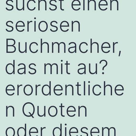
suchst einen
seriosen
Buchmacher,
das mit au?
erordentliche
n Quoten
oder diesem