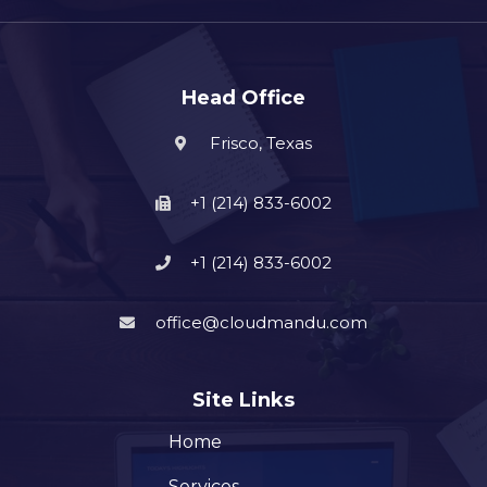
Head Office
Frisco, Texas
+1 (214) 833-6002
+1 (214) 833-6002
office@cloudmandu.com
Site Links
Home
Services