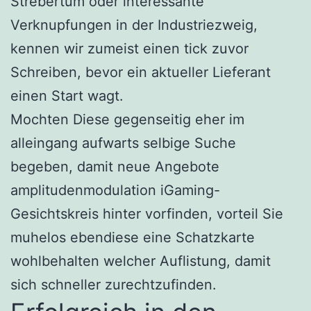
Strebertum oder interessante
Verknupfungen in der Industriezweig,
kennen wir zumeist einen tick zuvor
Schreiben, bevor ein aktueller Lieferant
einen Start wagt.
Mochten Diese gegenseitig eher im
alleingang aufwarts selbige Suche
begeben, damit neue Angebote
amplitudenmodulation iGaming-
Gesichtskreis hinter vorfinden, vorteil Sie
muhelos ebendiese eine Schatzkarte
wohlbehalten welcher Auflistung, damit
sich schneller zurechtzufinden.