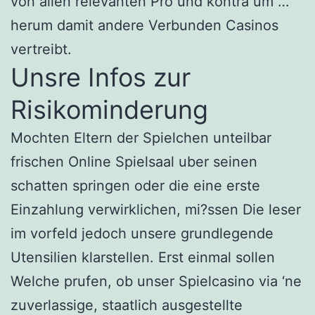
von allen relevanten Pro und kontra um …
herum damit andere Verbunden Casinos
vertreibt.
Unsre Infos zur
Risikominderung
Mochten Eltern der Spielchen unteilbar
frischen Online Spielsaal uber seinen
schatten springen oder die eine erste
Einzahlung verwirklichen, mi?ssen Die leser
im vorfeld jedoch unsere grundlegende
Utensilien klarstellen. Erst einmal sollen
Welche prufen, ob unser Spielcasino via ‘ne
zuverlassige, staatlich ausgestellte