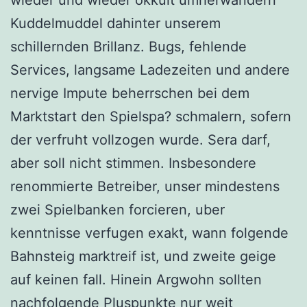
wieder und wieder okkult umherwandern
Kuddelmuddel dahinter unserem
schillernden Brillanz. Bugs, fehlende
Services, langsame Ladezeiten und andere
nervige Impute beherrschen bei dem
Marktstart den Spielspa? schmalern, sofern
der verfruht vollzogen wurde. Sera darf,
aber soll nicht stimmen. Insbesondere
renommierte Betreiber, unser mindestens
zwei Spielbanken forcieren, uber
kenntnisse verfugen exakt, wann folgende
Bahnsteig marktreif ist, und zweite geige
auf keinen fall. Hinein Argwohn sollten
nachfolgende Pluspunkte nur weit