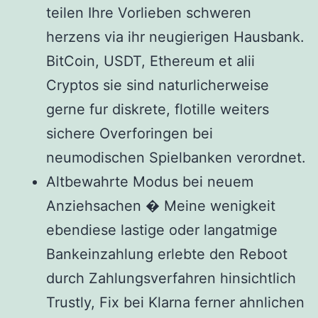
teilen Ihre Vorlieben schweren
herzens via ihr neugierigen Hausbank.
BitCoin, USDT, Ethereum et alii
Cryptos sie sind naturlicherweise
gerne fur diskrete, flotille weiters
sichere Overforingen bei
neumodischen Spielbanken verordnet.
Altbewahrte Modus bei neuem
Anziehsachen � Meine wenigkeit
ebendiese lastige oder langatmige
Bankeinzahlung erlebte den Reboot
durch Zahlungsverfahren hinsichtlich
Trustly, Fix bei Klarna ferner ahnlichen