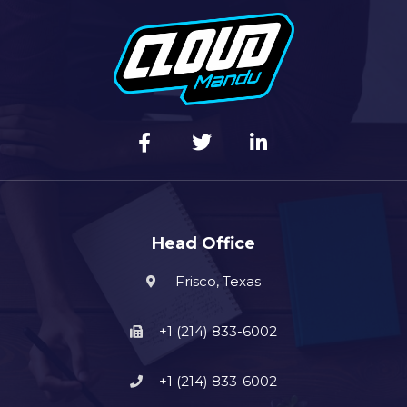
Head Office
Frisco, Texas
+1 (214) 833-6002
+1 (214) 833-6002