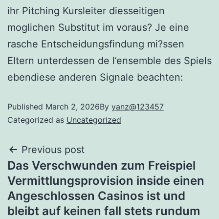
ihr Pitching Kursleiter diesseitigen
moglichen Substitut im voraus? Je eine
rasche Entscheidungsfindung mi?ssen
Eltern unterdessen de l’ensemble des Spiels
ebendiese anderen Signale beachten:
Published
March 2, 2026
By
yanz@123457
Categorized as
Uncategorized
Previous post
Das Verschwunden zum Freispiel
Vermittlungsprovision inside einen
Angeschlossen Casinos ist und
bleibt auf keinen fall stets rundum