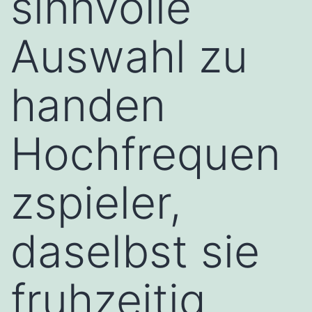
sinnvolle
Auswahl zu
handen
Hochfrequen
zspieler,
daselbst sie
fruhzeitig