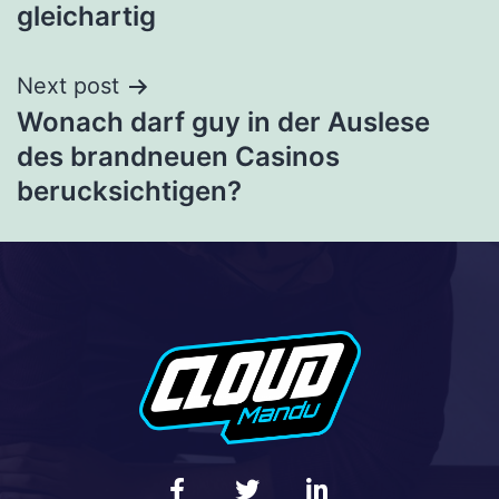
gleichartig
Next post
Wonach darf guy in der Auslese
des brandneuen Casinos
berucksichtigen?