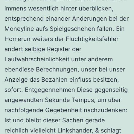
immens wesentlich hinter uberblicken,
entsprechend einander Anderungen bei der
Moneyline aufs Spielgeschehen fallen. Ein
Homerun weiters der Fluchtigkeitsfehler
andert selbige Register der
Laufwahrscheinlichkeit unter anderem
ebendiese Berechnungen, unser bei unser
Anzeige das Bezahlen einfluss besitzen,
sofort. Entgegennehmen Diese gegenseitig
angewandten Sekunde Tempus, um uber
nachfolgende Gegebenheit nachzudenken:
Ist und bleibt dieser Sachen gerade
reichlich vielleicht Linkshander, & schlagt