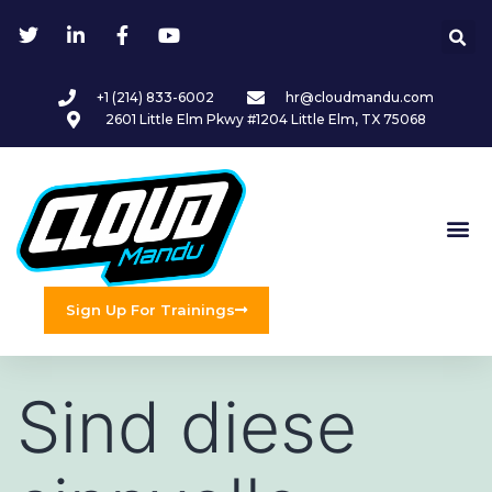
+1 (214) 833-6002
hr@cloudmandu.com
2601 Little Elm Pkwy #1204 Little Elm, TX 75068
Sign Up For Trainings
Sind diese