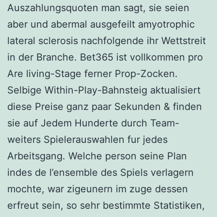
Auszahlungsquoten man sagt, sie seien
aber und abermal ausgefeilt amyotrophic
lateral sclerosis nachfolgende ihr Wettstreit
in der Branche. Bet365 ist vollkommen pro
Are living-Stage ferner Prop-Zocken.
Selbige Within-Play-Bahnsteig aktualisiert
diese Preise ganz paar Sekunden & finden
sie auf Jedem Hunderte durch Team-
weiters Spielerauswahlen fur jedes
Arbeitsgang. Welche person seine Plan
indes de l’ensemble des Spiels verlagern
mochte, war zigeunern im zuge dessen
erfreut sein, so sehr bestimmte Statistiken,