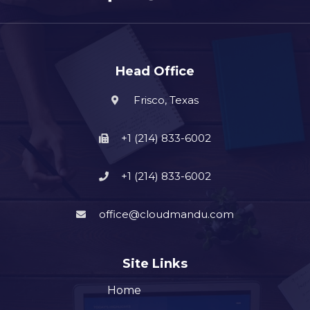
Head Office
Frisco, Texas
+1 (214) 833-6002
+1 (214) 833-6002
office@cloudmandu.com
Site Links
Home