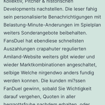
Kollektiv, Pitcher & historischen
Developments nachstellen. Die leser fahig
sein personalisierte Benachrichtigungen mit
Belastung-Minute-Anderungen im Spielplan
weiters Sonderangebote beibehalten.
FansDuel hat ebendiese schnellsten
Auszahlungen crapahuter regulierten
Amiland-Website weiters gibt wieder und
wieder Marktkombinationen angeschaltet,
selbige Welche nirgendwo anders fundig
werden konnen. Die kunden mi?ssen
FanDuel gewinn, sobald Sie Wichtigkeit
darauf vergehen, Quoten in aller
herrgottsfruhe nachdem erhalten, oder