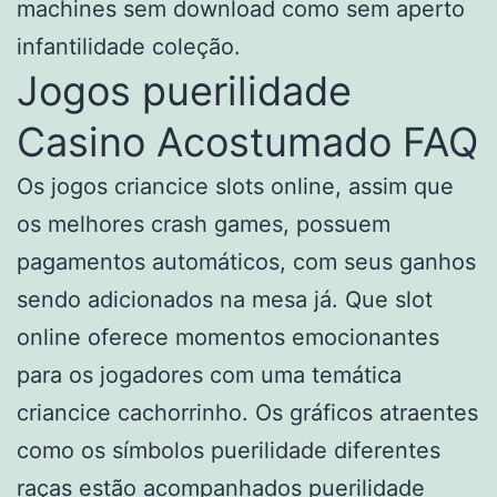
machines sem download como sem aperto
infantilidade coleção.
Jogos puerilidade
Casino Acostumado FAQ
Os jogos criancice slots online, assim que
os melhores crash games, possuem
pagamentos automáticos, com seus ganhos
sendo adicionados na mesa já. Que slot
online oferece momentos emocionantes
para os jogadores com uma temática
criancice cachorrinho. Os gráficos atraentes
como os símbolos puerilidade diferentes
raças estão acompanhados puerilidade