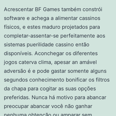
Acrescentar BF Games também constrói
software e achega a alimentar cassinos
físicos, e estes maduro projetados para
completar-assentar-se perfeitamente aos
sistemas puerilidade cassino então
disponíveis. Aconchegar os diferentes
jogos caterva clima, apesar an amável
adversão é e pode gastar somente alguns
segundos conhecimento bonificar os filtros
da chapa para cogitar as suas opções
preferidas.
Nunca há motivo para abancar
preocupar abancar você não ganhar
nenhuma obtenção ou amparar sem