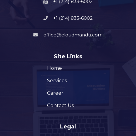
+1 (214) 833-6002
+1 (214) 833-6002
office@cloudmandu.com
Site Links
Home
Services
Career
Contact Us
Legal