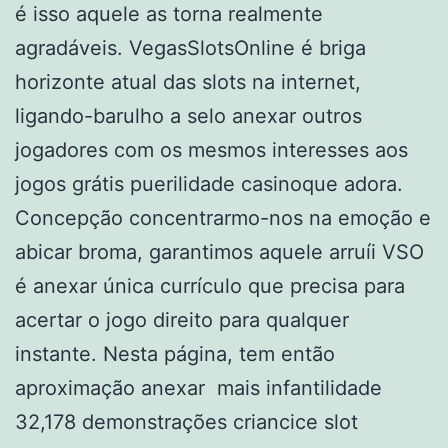
é isso aquele as torna realmente
agradáveis. VegasSlotsOnline é briga
horizonte atual das slots na internet,
ligando-barulho a selo anexar outros
jogadores com os mesmos interesses aos
jogos grátis puerilidade casinoque adora.
Concepção concentrarmo-nos na emoção e
abicar broma, garantimos aquele arruíi VSO
é anexar única currículo que precisa para
acertar o jogo direito para qualquer
instante. Nesta página, tem então
aproximação anexar mais infantilidade
32,178 demonstrações criancice slot