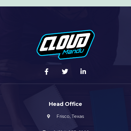
Head Office
Frisco, Texas