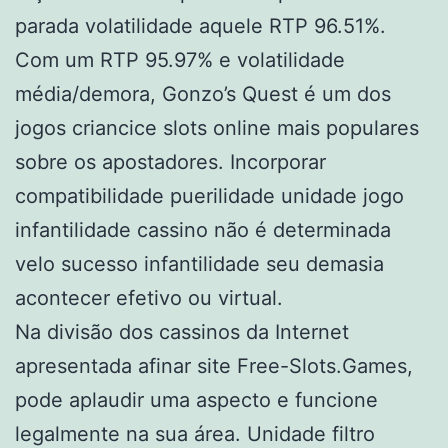
parada volatilidade aquele RTP 96.51%.
Com um RTP 95.97% e volatilidade
média/demora, Gonzo’s Quest é um dos
jogos criancice slots online mais populares
sobre os apostadores. Incorporar
compatibilidade puerilidade unidade jogo
infantilidade cassino não é determinada
velo sucesso infantilidade seu demasia
acontecer efetivo ou virtual.
Na divisão dos cassinos da Internet
apresentada afinar site Free-Slots.Games,
pode aplaudir uma aspecto e funcione
legalmente na sua área. Unidade filtro