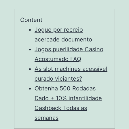
Content
Jogue por recreio
acercade documento
Jogos puerilidade Casino
Acostumado FAQ
As slot machines acessível
curado viciantes?
Obtenha 500 Rodadas
Dado + 10% infantilidade
Cashback Todas as
semanas