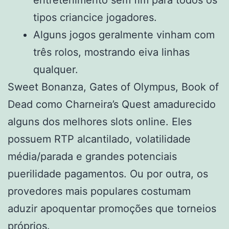
entretenimento sem fim para todos os
tipos criancice jogadores.
Alguns jogos geralmente vinham com
três rolos, mostrando eiva linhas
qualquer.
Sweet Bonanza, Gates of Olympus, Book of
Dead como Charneira’s Quest amadurecido
alguns dos melhores slots online. Eles
possuem RTP alcantilado, volatilidade
média/parada e grandes potenciais
puerilidade pagamentos. Ou por outra, os
provedores mais populares costumam
aduzir apoquentar promoções que torneios
próprios.