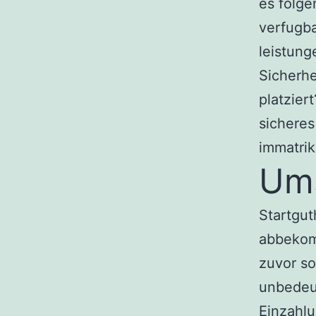
es folge
verfugba
leistung
Sicherhe
platzier
sicheres
immatrik
Um
Startgu
abbekom
zuvor so
unbedeu
Einzahlu