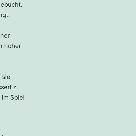
gebucht.
ngt.
eher
n hoher
 sie
serl z.
 im Spiel