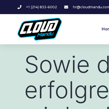
+1 (214) 833-6002
hr@cloudmandu.co
Ho
Sowie d
erfolgre