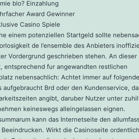
mie blo? Einzahlung
hrfacher Award Gewinner
lusive Casino Spiele
e einem potenziellen Startgeld sollte nebensa
rlosigkeit de l’ensemble des Anbieters inoffizie
ter Vordergrund geschrieben stehen. An dieser 
nt, entsprechend fur angewandten restlichen
latz nebensachlich: Achtet immer auf folgende
s aufgebraucht Brd oder den Kundenservice, da
arkeitszeiten angibt, daruber Nutzer unter zuh
nehmen keineswegs alleingelassen eignen.
ummarum kann das Internetseite den allumfas
 Beeindrucken. Wirkt die Casinoseite ordentlic