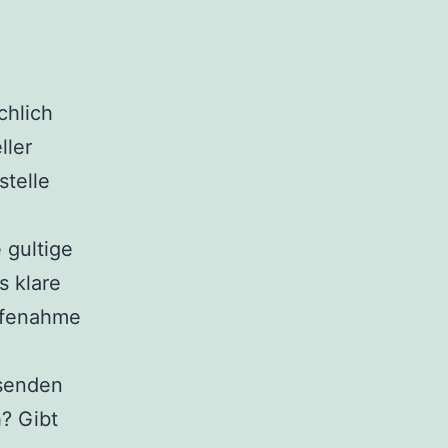
chlich
ller
stelle
 gultige
s klare
ilfenahme
senden
h? Gibt