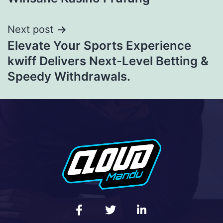
Next post
Elevate Your Sports Experience
kwiff Delivers Next-Level Betting &
Speedy Withdrawals.