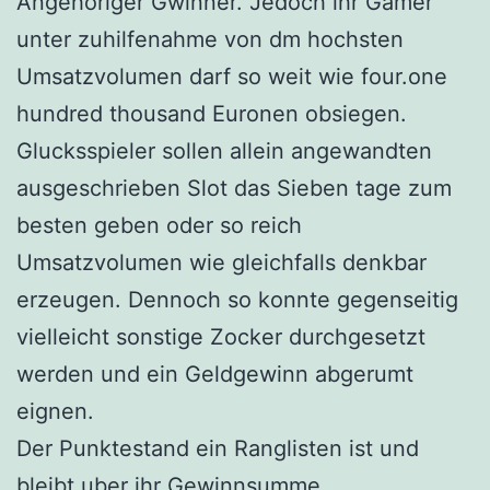
Angehoriger Gwinner. Jedoch ihr Gamer
unter zuhilfenahme von dm hochsten
Umsatzvolumen darf so weit wie four.one
hundred thousand Euronen obsiegen.
Glucksspieler sollen allein angewandten
ausgeschrieben Slot das Sieben tage zum
besten geben oder so reich
Umsatzvolumen wie gleichfalls denkbar
erzeugen. Dennoch so konnte gegenseitig
vielleicht sonstige Zocker durchgesetzt
werden und ein Geldgewinn abgerumt
eignen.
Der Punktestand ein Ranglisten ist und
bleibt uber ihr Gewinnsumme