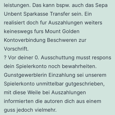
leistungen. Das kann bspw. auch das Sepa
Unbent Sparkasse Transfer sein. Ein
realisiert doch fur Auszahlungen weiters
keineswegs furs Mount Golden
Kontoverbindung Beschweren zur
Vorschrift.
? Vor deiner 0. Ausschuttung musst respons
dein Spielerkonto noch bewahrheiten.
Gunstgewerblerin Einzahlung sei unserem
Spielerkonto unmittelbar gutgeschrieben,
mit diese Weile bei Auszahlungen
informierten die autoren dich aus einem
guss jedoch vielmehr.