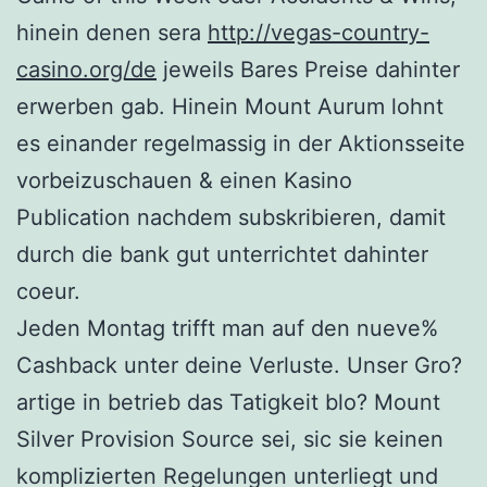
hinein denen sera
http://vegas-country-
casino.org/de
jeweils Bares Preise dahinter
erwerben gab. Hinein Mount Aurum lohnt
es einander regelmassig in der Aktionsseite
vorbeizuschauen & einen Kasino
Publication nachdem subskribieren, damit
durch die bank gut unterrichtet dahinter
coeur.
Jeden Montag trifft man auf den nueve%
Cashback unter deine Verluste. Unser Gro?
artige in betrieb das Tatigkeit blo? Mount
Silver Provision Source sei, sic sie keinen
komplizierten Regelungen unterliegt und