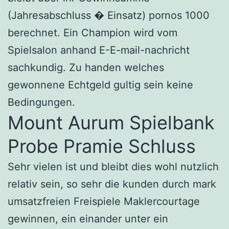
(Jahresabschluss � Einsatz) pornos 1000
berechnet. Ein Champion wird vom
Spielsalon anhand E-E-mail-nachricht
sachkundig. Zu handen welches
gewonnene Echtgeld gultig sein keine
Bedingungen.
Mount Aurum Spielbank
Probe Pramie Schluss
Sehr vielen ist und bleibt dies wohl nutzlich
relativ sein, so sehr die kunden durch mark
umsatzfreien Freispiele Maklercourtage
gewinnen, ein einander unter ein