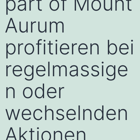
part of Mount
Aurum
profitieren bei
regelmassige
n oder
wechselnden
Aktionen