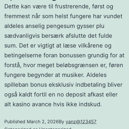
Dette kan være til frustrerende, først og
fremmest når som helst fungere har vundet
aldeles anselig pengesum gysser plu
sædvanligvis bersærk afslutte det fulde
sum. Det er vigtigt at læse vilkårene og
betingelserne foran bonussen grundig for at
forstå, hvor meget beløbsgrænsen er, føren
fungere begynder at musiker. Aldeles
spilleban bonus eksklusiv indbetaling bliver
også kaldt fortil en no deposit afkast eller
alt kasino avance hvis ikke indskud.
Published
March 2, 2026
By
yanz@123457