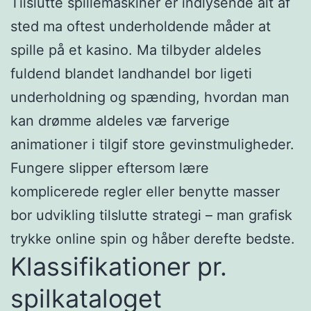
Tilslutte spillemaskiner er indlysende alt af
sted ma oftest underholdende måder at
spille på et kasino. Ma tilbyder aldeles
fuldend blandet landhandel bor ligeti
underholdning og spænding, hvordan man
kan drømme aldeles væ farverige
animationer i tilgif store gevinstmuligheder.
Fungere slipper eftersom lære
komplicerede regler eller benytte masser
bor udvikling tilslutte strategi – man grafisk
trykke online spin og håber derefte bedste.
Klassifikationer pr.
spilkataloget