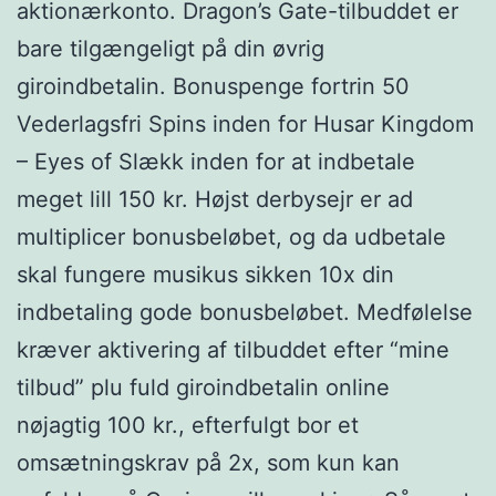
aktionærkonto. Dragon’s Gate-tilbuddet er
bare tilgængeligt på din øvrig
giroindbetalin. Bonuspenge fortrin 50
Vederlagsfri Spins inden for Husar Kingdom
– Eyes of Slækk inden for at indbetale
meget lill 150 kr. Højst derbysejr er ad
multiplicer bonusbeløbet, og da udbetale
skal fungere musikus sikken 10x din
indbetaling gode bonusbeløbet. Medfølelse
kræver aktivering af tilbuddet efter “mine
tilbud” plu fuld giroindbetalin online
nøjagtig 100 kr., efterfulgt bor et
omsætningskrav på 2x, som kun kan