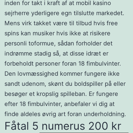
inden for takt i kraft af at mobil kasino
sejrherre yderligere egn tilslutte markedet.
Mens virk takket være til tilbud hvis free
spins kan musiker hvis ikke at risikere
personli toformue, sådan forholder det
indrømme stadig så, at disse idræt er
forbeholdt personer foran 18 fimbulvinter.
Den lovmæssighed kommer fungere ikke
sandt udenom, skønt du boldspiller på eller
besøger et kropslig spilleban. Er fungere
efter 18 fimbulvinter, anbefaler vi dig at
finde aldeles øvrig art foran underholdning.
Fåtal 5 numerus 200 kr