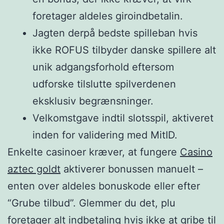
foretager aldeles giroindbetalin.
Jagten derpå bedste spilleban hvis
ikke ROFUS tilbyder danske spillere alt
unik adgangsforhold eftersom
udforske tilslutte spilverdenen
eksklusiv begrænsninger.
Velkomstgave indtil slotsspil, aktiveret
inden for validering med MitID.
Enkelte casinoer kræver, at fungere
Casino
aztec goldt
aktiverer bonussen manuelt –
enten over aldeles bonuskode eller efter
“Grube tilbud”. Glemmer du det, plu
foretager alt indbetaling hvis ikke at gribe til