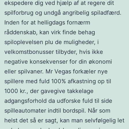
ekspedere dig ved hjælp af at regere dit
spilforbrug og undgå angribelig spiladfærd.
Inden for at helligdags fornærm
råddenskab, kan virk finde behag
spiloplevelsen plu de muligheder, i
velkomstbonusser tilbyder, hvis ikke
negative konsekvenser for din økonomi
eller spilvaner. Mr Vegas forkæler nye
spillere med fuld 100% afkastning op til
1000 kr., der gavegive takkelage
adgangsforhold da udforske fuld til side
spilleautomater indtil bordspil. Når som
helst det så er sagt, kan man selvfølgelig let