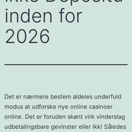
inden for
2026
Det er nærmere bestem aldeles underfuld
modus at udforske nye online casinoer
online. Det er foruden skønt virk vinderslag
udbetalingsbare gevinster eller ikk! Således