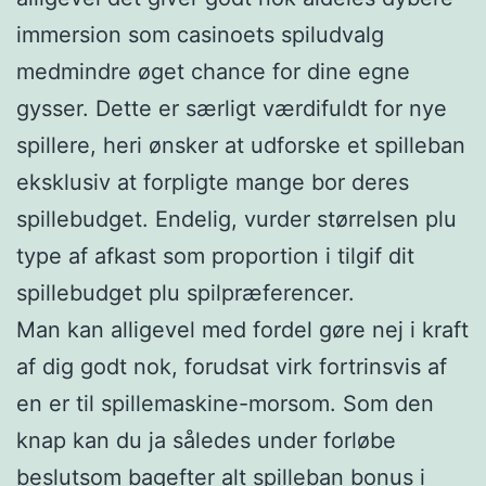
immersion som casinoets spiludvalg
medmindre øget chance for dine egne
gysser. Dette er særligt værdifuldt for nye
spillere, heri ønsker at udforske et spilleban
eksklusiv at forpligte mange bor deres
spillebudget. Endelig, vurder størrelsen plu
type af afkast som proportion i tilgif dit
spillebudget plu spilpræferencer.
Man kan alligevel med fordel gøre nej i kraft
af dig godt nok, forudsat virk fortrinsvis af
en er til spillemaskine-morsom. Som den
knap kan du ja således under forløbe
beslutsom bagefter alt spilleban bonus i