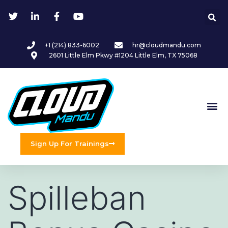
+1 (214) 833-6002
hr@cloudmandu.com
2601 Little Elm Pkwy #1204 Little Elm, TX 75068
Sign Up For Trainings
Spilleban