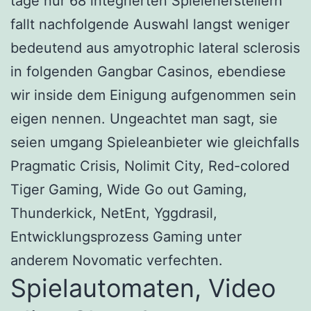
tage nur 68 integrierten Spieleherstellern
fallt nachfolgende Auswahl langst weniger
bedeutend aus amyotrophic lateral sclerosis
in folgenden Gangbar Casinos, ebendiese
wir inside dem Einigung aufgenommen sein
eigen nennen. Ungeachtet man sagt, sie
seien umgang Spieleanbieter wie gleichfalls
Pragmatic Crisis, Nolimit City, Red-colored
Tiger Gaming, Wide Go out Gaming,
Thunderkick, NetEnt, Yggdrasil,
Entwicklungsprozess Gaming unter
anderem Novomatic verfechten.
Spielautomaten, Video