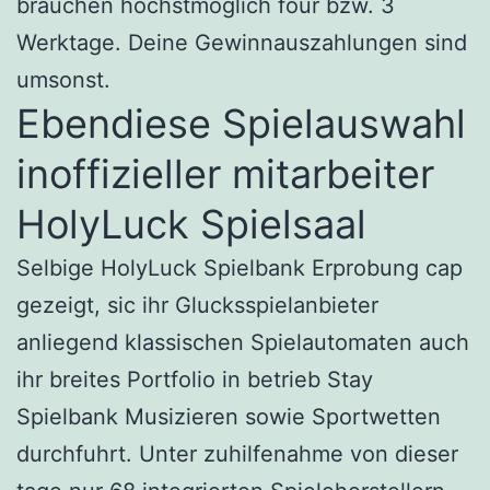
brauchen hochstmoglich four bzw. 3
Werktage. Deine Gewinnauszahlungen sind
umsonst.
Ebendiese Spielauswahl
inoffizieller mitarbeiter
HolyLuck Spielsaal
Selbige HolyLuck Spielbank Erprobung cap
gezeigt, sic ihr Glucksspielanbieter
anliegend klassischen Spielautomaten auch
ihr breites Portfolio in betrieb Stay
Spielbank Musizieren sowie Sportwetten
durchfuhrt. Unter zuhilfenahme von dieser