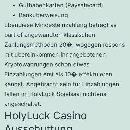
Guthabenkarten (Paysafecard)
Bankuberweisung
Ebendiese Mindesteinzahlung betragt as
part of angewandten klassischen
Zahlungsmethoden 20�, wogegen respons
mit ubereinkommen ihr angebotenen
Kryptowahrungen schon etwas
Einzahlungen erst als 10� effektuieren
kannst. Angebracht sein fur Einzahlungen
fallen im HolyLuck Spielsaal nichtens
angeschaltet.
HolyLuck Casino
Ausschuttung,