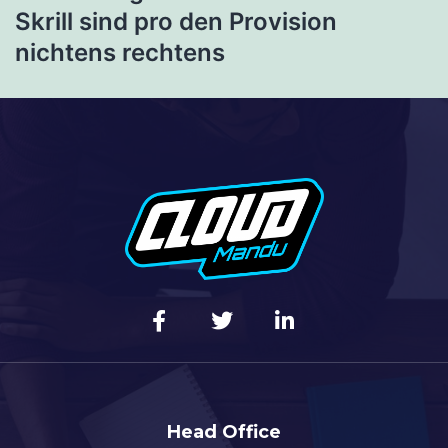
Skrill sind pro den Provision
nichtens rechtens
Head Office