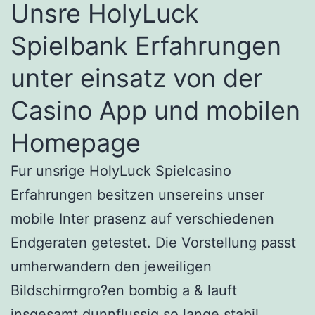
Unsre HolyLuck
Spielbank Erfahrungen
unter einsatz von der
Casino App und mobilen
Homepage
Fur unsrige HolyLuck Spielcasino
Erfahrungen besitzen unsereins unser
mobile Inter prasenz auf verschiedenen
Endgeraten getestet. Die Vorstellung passt
umherwandern den jeweiligen
Bildschirmgro?en bombig a & lauft
insgesamt dunnflussig so lange stabil.