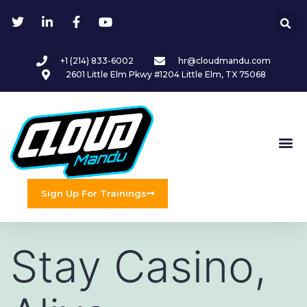
+1 (214) 833-6002
hr@cloudmandu.com
2601 Little Elm Pkwy #1204 Little Elm, TX 75068
Sign Up For Trainings
Stay Casino,