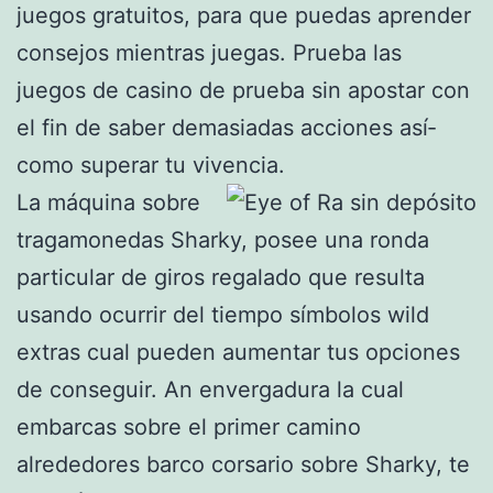
juegos gratuitos, para que puedas aprender
consejos mientras juegas. Prueba las
juegos de casino de prueba sin apostar con
el fin de saber demasiadas acciones así­
como superar tu vivencia.
La máquina sobre
tragamonedas Sharky, posee una ronda
particular de giros regalado que resulta
usando ocurrir del tiempo símbolos wild
extras cual pueden aumentar tus opciones
de conseguir. An envergadura la cual
embarcas sobre el primer camino
alrededores barco corsario sobre Sharky, te