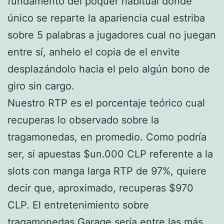
fundamento del póquer habitual donde
único se reparte la apariencia cual estriba
sobre 5 palabras a jugadores cual no juegan
entre sí, anhelo el copia de el envite
desplazándolo hacia el pelo algún bono de
giro sin cargo.
Nuestro RTP es el porcentaje teórico cual
recuperas lo observado sobre la
tragamonedas, en promedio. Como podrí­a
ser, si apuestas $un.000 CLP referente a la
slots con manga larga RTP de 97%, quiere
decir que, aproximado, recuperas $970
CLP. El entretenimiento sobre
tragamonedas Garage serí­a entre las más