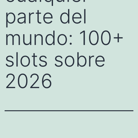
parte del
mundo: 100+
slots sobre
2026