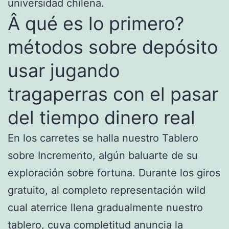
universidad chilena.
Â qué es lo primero?
métodos sobre depósito
usar jugando
tragaperras con el pasar
del tiempo dinero real
En los carretes se halla nuestro Tablero
sobre Incremento, algún baluarte de su
exploración sobre fortuna. Durante los giros
gratuito, al completo representación wild
cual aterrice llena gradualmente nuestro
tablero, cuya completitud anuncia la