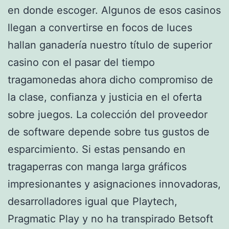
en donde escoger. Algunos de esos casinos
llegan a convertirse en focos de luces
hallan ganadería nuestro título de superior
casino con el pasar del tiempo
tragamonedas ahora dicho compromiso de
la clase, confianza y justicia en el oferta
sobre juegos. La colección del proveedor
de software depende sobre tus gustos de
esparcimiento. Si estas pensando en
tragaperras con manga larga gráficos
impresionantes y asignaciones innovadoras,
desarrolladores igual que Playtech,
Pragmatic Play y no ha transpirado Betsoft