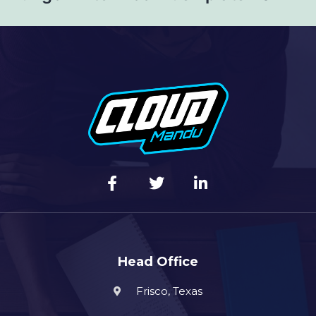
Head Office
Frisco, Texas