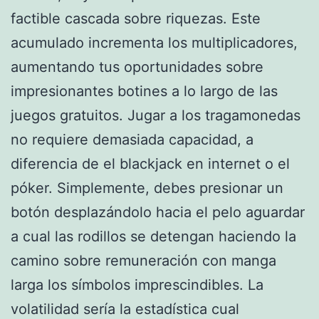
factible cascada sobre riquezas. Este
acumulado incrementa los multiplicadores,
aumentando tus oportunidades sobre
impresionantes botines a lo largo de las
juegos gratuitos. Jugar a los tragamonedas
no requiere demasiada capacidad, a
diferencia de el blackjack en internet o el
póker. Simplemente, debes presionar un
botón desplazándolo hacia el pelo aguardar
a cual las rodillos se detengan haciendo la
camino sobre remuneración con manga
larga los símbolos imprescindibles. La
volatilidad serí­a la estadística cual