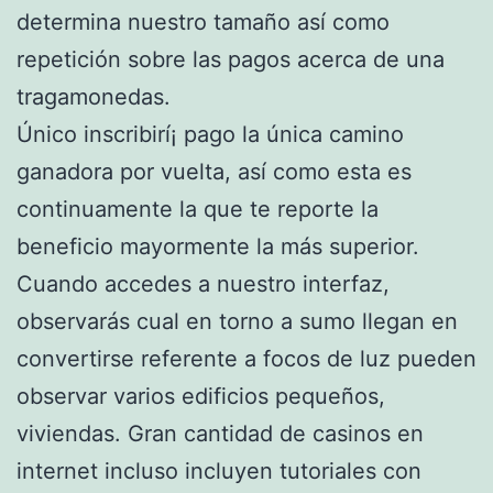
determina nuestro tamaño así­ como
repetición sobre las pagos acerca de una
tragamonedas.
Único inscribirí¡ pago la única camino
ganadora por vuelta, así­ como esta es
continuamente la que te reporte la
beneficio mayormente la más superior.
Cuando accedes a nuestro interfaz,
observarás cual en torno a sumo llegan en
convertirse referente a focos de luz pueden
observar varios edificios pequeños,
viviendas. Gran cantidad de casinos en
internet incluso incluyen tutoriales con