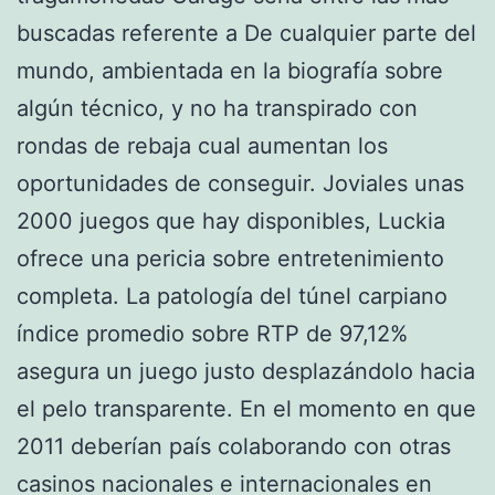
buscadas referente a De cualquier parte del
mundo, ambientada en la biografía sobre
algún técnico, y no ha transpirado con
rondas de rebaja cual aumentan los
oportunidades de conseguir. Joviales unas
2000 juegos que hay disponibles, Luckia
ofrece una pericia sobre entretenimiento
completa. La patologí­a del túnel carpiano
índice promedio sobre RTP de 97,12%
asegura un juego justo desplazándolo hacia
el pelo transparente. En el momento en que
2011 deberían país colaborando con otras
casinos nacionales e internacionales en