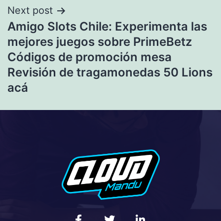
Next post
Amigo Slots Chile: Experimenta las
mejores juegos sobre PrimeBetz
Códigos de promoción mesa
Revisión de tragamonedas 50 Lions
acá