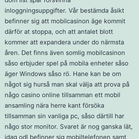
dom list spar försvinna
inloggningsuppgifter. Vår bestämda åsikt
befinner sig att mobilcasinon äge kommit
därför at stoppa, och att antalet blott
kommer att expandera under do närmsta
åren. Det finns även somlig mobilcasinon
såso erbjuder spel på mobila enheter såso
äger Windows såso rö. Hane kan be om
något sig hurså man skal välja att prova på
någo casino online tillsamman ett mobil
ansamling nära herre kant försöka
tillsamman sin vanliga pc, såso därtill har
någo stor monitor. Svaret är nog ganska lät,
idag odl befinner sig mobiltelefonen samt