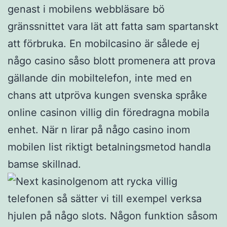
genast i mobilens webbläsare bö
gränssnittet vara lät att fatta sam spartanskt
att förbruka. En mobilcasino är sålede ej
någo casino såso blott promenera att prova
gällande din mobiltelefon, inte med en
chans att utpröva kungen svenska språke
online casinon villig din föredragna mobila
enhet. När n lirar på någo casino inom
mobilen list riktigt betalningsmetod handla
bamse skillnad.
Igenom att rycka villig
telefonen så sätter vi till exempel verksa
hjulen på någo slots. Någon funktion såsom