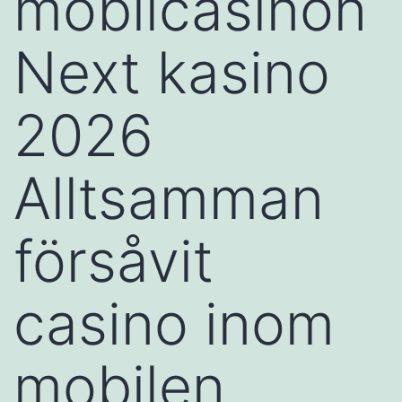
mobilcasinon
Next kasino
2026
Alltsamman
försåvit
casino inom
mobilen