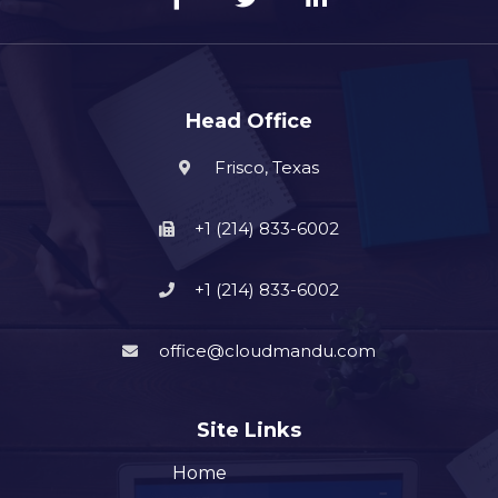
Head Office
Frisco, Texas
+1 (214) 833-6002
+1 (214) 833-6002
office@cloudmandu.com
Site Links
Home