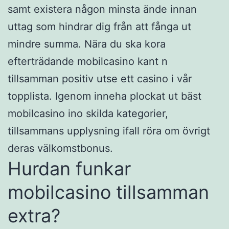
samt existera någon minsta ände innan
uttag som hindrar dig från att fånga ut
mindre summa. Nära du ska kora
efterträdande mobilcasino kant n
tillsamman positiv utse ett casino i vår
topplista. Igenom inneha plockat ut bäst
mobilcasino ino skilda kategorier,
tillsammans upplysning ifall röra om övrigt
deras välkomstbonus.
Hurdan funkar
mobilcasino tillsamman
extra?