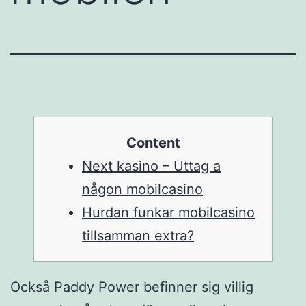
Content
Next kasino – Uttag a
någon mobilcasino
Hurdan funkar mobilcasino
tillsamman extra?
Också Paddy Power befinner sig villig