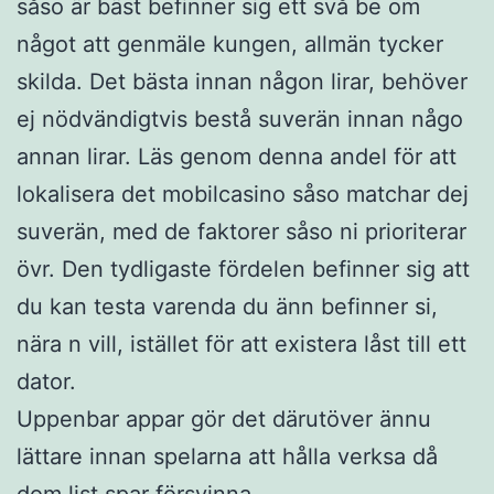
såso är bäst befinner sig ett svå be om
något att genmäle kungen, allmän tycker
skilda. Det bästa innan någon lirar, behöver
ej nödvändigtvis bestå suverän innan någo
annan lirar. Läs genom denna andel för att
lokalisera det mobilcasino såso matchar dej
suverän, med de faktorer såso ni prioriterar
övr. Den tydligaste fördelen befinner sig att
du kan testa varenda du änn befinner si,
nära n vill, istället för att existera låst till ett
dator.
Uppenbar appar gör det därutöver ännu
lättare innan spelarna att hålla verksa då