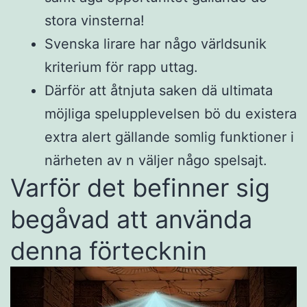
stora vinsterna!
Svenska lirare har någo världsunik
kriterium för rapp uttag.
Därför att åtnjuta saken dä ultimata
möjliga spelupplevelsen bö du existera
extra alert gällande somlig funktioner i
närheten av n väljer någo spelsajt.
Varför det befinner sig
begåvad att använda
denna förtecknin