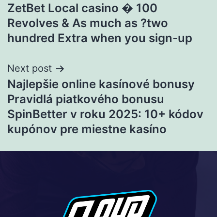
ZetBet Local casino � 100
Revolves & As much as ?two
hundred Extra when you sign-up
Next post
Najlepšie online kasínové bonusy
Pravidlá piatkového bonusu
SpinBetter v roku 2025: 10+ kódov
kupónov pre miestne kasíno