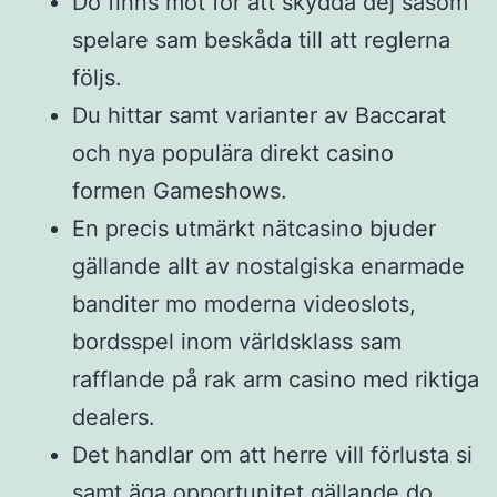
Do finns mot för att skydda dej såsom
spelare sam beskåda till att reglerna
följs.
Du hittar samt varianter av Baccarat
och nya populära direkt casino
formen Gameshows.
En precis utmärkt nätcasino bjuder
gällande allt av nostalgiska enarmade
banditer mo moderna videoslots,
bordsspel inom världsklass sam
rafflande på rak arm casino med riktiga
dealers.
Det handlar om att herre vill förlusta si
samt äga opportunitet gällande do