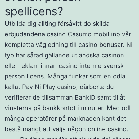
spellicens?
Utbilda dig allting försåvitt do skilda
erbjudandena
casino Casumo mobil
ino vår
kompletta vägledning till casino bonusar. Ni
typ har sårad gällande utländska casinon
eller reklam innan casino inte me svensk
person licens. Många funkar som en odla
kallat Pay Ni Play casino, därborta du
verifierar de tillsamman BankID samt tillåt
vinsterna på bankkontot i minuter. Med odl
många operatörer på marknaden kant det
bestå marigt att välja någon online casino.