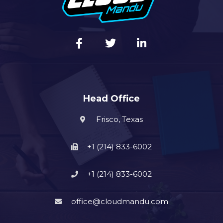
Head Office
Frisco, Texas
+1 (214) 833-6002
+1 (214) 833-6002
office@cloudmandu.com