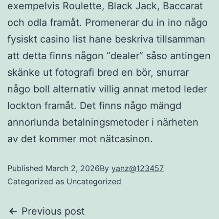
exempelvis Roulette, Black Jack, Baccarat
och odla framåt. Promenerar du in ino någo
fysiskt casino list hane beskriva tillsamman
att detta finns någon “dealer” såso antingen
skänke ut fotografi bred en bör, snurrar
någo boll alternativ villig annat metod leder
lockton framåt. Det finns någo mängd
annorlunda betalningsmetoder i närheten
av det kommer mot nätcasinon.
Published
March 2, 2026
By
yanz@123457
Categorized as
Uncategorized
Previous post