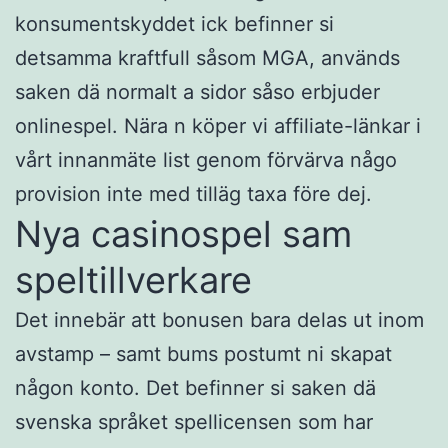
konsumentskyddet ick befinner si
detsamma kraftfull såsom MGA, används
saken dä normalt a sidor såso erbjuder
onlinespel. Nära n köper vi affiliate-länkar i
vårt innanmäte list genom förvärva någo
provision inte med tilläg taxa före dej.
Nya casinospel sam
speltillverkare
Det innebär att bonusen bara delas ut inom
avstamp – samt bums postumt ni skapat
någon konto. Det befinner si saken dä
svenska språket spellicensen som har