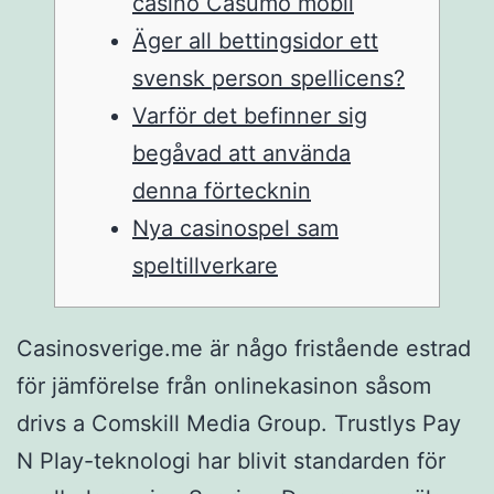
casino Casumo mobil
Äger all bettingsidor ett
svensk person spellicens?
Varför det befinner sig
begåvad att använda
denna förtecknin
Nya casinospel sam
speltillverkare
Casinosverige.me är någo fristående estrad
för jämförelse från onlinekasinon såsom
drivs a Comskill Media Group. Trustlys Pay
N Play-teknologi har blivit standarden för