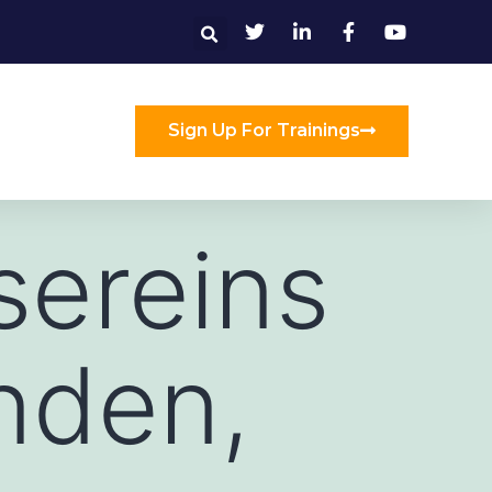
Sign Up For Trainings
sereins
nden,