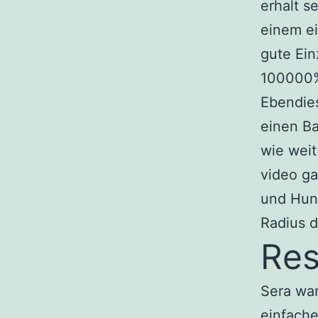
erhalt s
einem e
gute Ein
100000%
Ebendies
einen Ba
wie weit
video ga
und Hund
Radius d
Res
Sera war
einfache