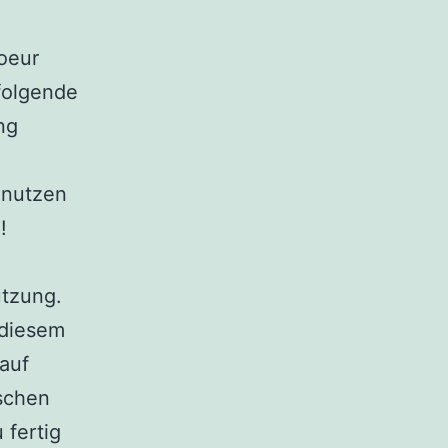
oeur
folgende
ng
enutzen
!
utzung.
 diesem
auf
ischen
fertig