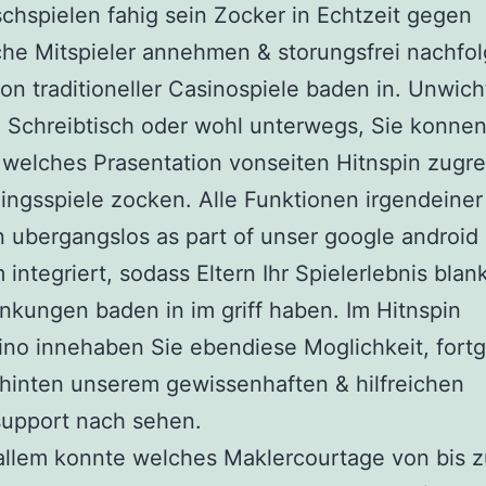
schspielen fahig sein Zocker in Echtzeit gegen
che Mitspieler annehmen & storungsfrei nachfo
ion traditioneller Casinospiele baden in. Unwich
m Schreibtisch oder wohl unterwegs, Sie konn
welches Prasentation vonseiten Hitnspin zugre
lingsspiele zocken. Alle Funktionen irgendeiner
n ubergangslos as part of unser google android
m integriert, sodass Eltern Ihr Spielerlebnis blan
nkungen baden in im griff haben. Im Hitnspin
ino innehaben Sie ebendiese Moglichkeit, fort
 hinten unserem gewissenhaften & hilfreichen
upport nach sehen.
 allem konnte welches Maklercourtage von bis