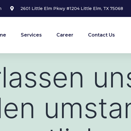
m
2601 Little Elm Pkwy #1204 Little Elm, TX 75068
me
Services
Career
Contact Us
lassen un
llen umsta