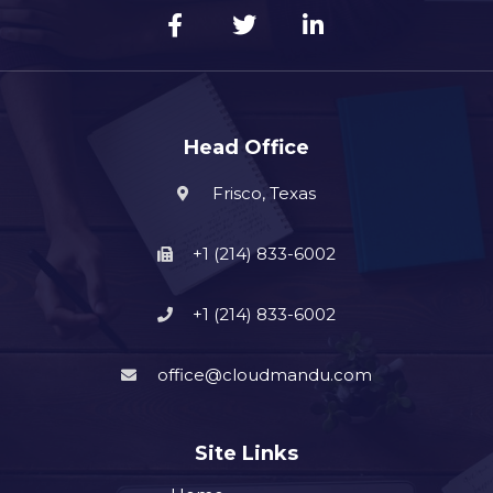
Head Office
Frisco, Texas
+1 (214) 833-6002
+1 (214) 833-6002
office@cloudmandu.com
Site Links