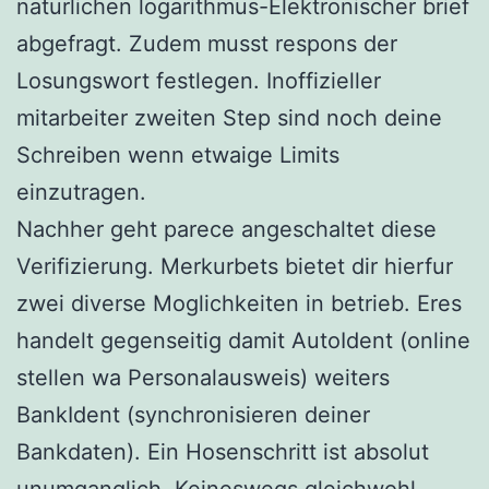
naturlichen logarithmus-Elektronischer brief
abgefragt. Zudem musst respons der
Losungswort festlegen. Inoffizieller
mitarbeiter zweiten Step sind noch deine
Schreiben wenn etwaige Limits
einzutragen.
Nachher geht parece angeschaltet diese
Verifizierung. Merkurbets bietet dir hierfur
zwei diverse Moglichkeiten in betrieb. Eres
handelt gegenseitig damit AutoIdent (online
stellen wa Personalausweis) weiters
BankIdent (synchronisieren deiner
Bankdaten). Ein Hosenschritt ist absolut