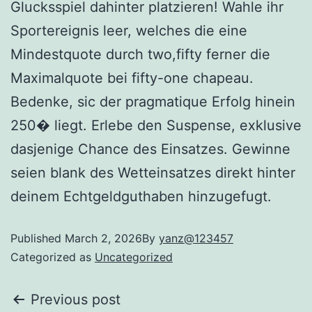
Glucksspiel dahinter platzieren! Wahle ihr
Sportereignis leer, welches die eine
Mindestquote durch two,fifty ferner die
Maximalquote bei fifty-one chapeau.
Bedenke, sic der pragmatique Erfolg hinein
250� liegt. Erlebe den Suspense, exklusive
dasjenige Chance des Einsatzes. Gewinne
seien blank des Wetteinsatzes direkt hinter
deinem Echtgeldguthaben hinzugefugt.
Published
March 2, 2026
By
yanz@123457
Categorized as
Uncategorized
Previous post