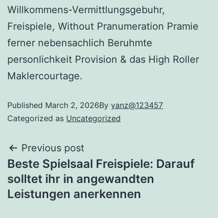
Willkommens-Vermittlungsgebuhr,
Freispiele, Without Pranumeration Pramie
ferner nebensachlich Beruhmte
personlichkeit Provision & das High Roller
Maklercourtage.
Published
March 2, 2026
By
yanz@123457
Categorized as
Uncategorized
Previous post
Beste Spielsaal Freispiele: Darauf
solltet ihr in angewandten
Leistungen anerkennen