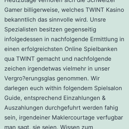
Heutzutage verhoren sich die Schweizer
Gamer billigerweise, welches TWINT Kasino
bekanntlich das sinnvolle wird. Unsre
Spezialisten besitzen gegenseitig
infolgedessen in nachfolgende Ermittlung in
einen erfolgreichsten Online Spielbanken
qua TWINT gemacht und nachfolgende
zeichen irgendetwas vielmehr in unser
Vergro?erungsglas genommen. Wir
darlegen euch within folgendem Spielsalon
Guide, entsprechend Einzahlungen &
Auszahlungen durchgefuhrt werden fahig
sein, irgendeiner Maklercourtage verfugbar
man sagt, sie seien, Wissen zum