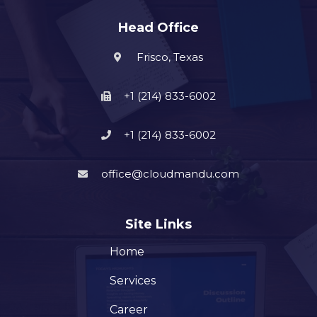
Head Office
Frisco, Texas
+1 (214) 833-6002
+1 (214) 833-6002
office@cloudmandu.com
Site Links
Home
Services
Career