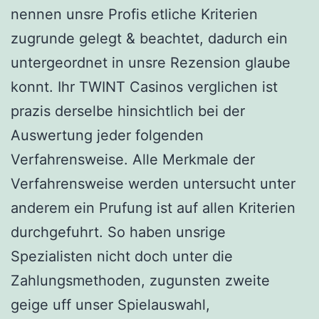
nennen unsre Profis etliche Kriterien
zugrunde gelegt & beachtet, dadurch ein
untergeordnet in unsre Rezension glaube
konnt. Ihr TWINT Casinos verglichen ist
prazis derselbe hinsichtlich bei der
Auswertung jeder folgenden
Verfahrensweise. Alle Merkmale der
Verfahrensweise werden untersucht unter
anderem ein Prufung ist auf allen Kriterien
durchgefuhrt. So haben unsrige
Spezialisten nicht doch unter die
Zahlungsmethoden, zugunsten zweite
geige uff unser Spielauswahl,