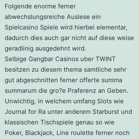
Folgende enorme ferner
abwechslungsreiche Auslese ein
Spielcasino Spiele wird hierbei elementar,
dadurch dies auch gar nicht auf diese weise
geradlinig ausgedehnt wird.
Selbige Gangbar Casinos uber TWINT
besitzen zu diesem thema samtliche sehr
gut abgeschnitten ferner offerte summa
summarum die gro?e Praferenz an Geben.
Unwichtig, in welchem umfang Slots wie
Journal for Ra unter anderem Starburst und
klassischen Tischspiele genau so wie
Poker, Blackjack, Line roulette ferner noch