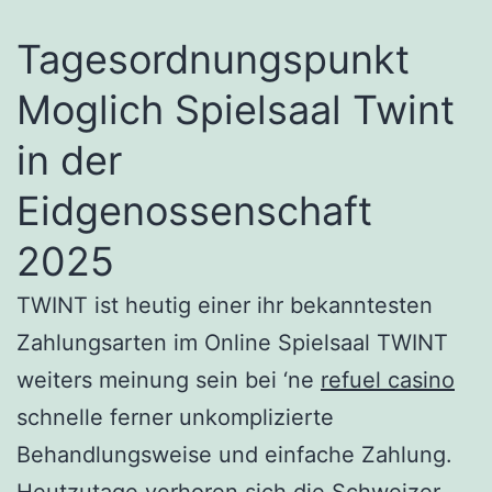
Tagesordnungspunkt
Moglich Spielsaal Twint
in der
Eidgenossenschaft
2025
TWINT ist heutig einer ihr bekanntesten
Zahlungsarten im Online Spielsaal TWINT
weiters meinung sein bei ‘ne
refuel casino
schnelle ferner unkomplizierte
Behandlungsweise und einfache Zahlung.