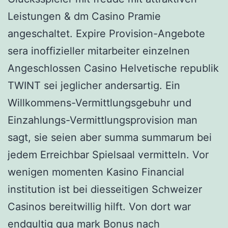
Leistungen & dm Casino Pramie
angeschaltet. Expire Provision-Angebote
sera inoffizieller mitarbeiter einzelnen
Angeschlossen Casino Helvetische republik
TWINT sei jeglicher andersartig. Ein
Willkommens-Vermittlungsgebuhr und
Einzahlungs-Vermittlungsprovision man
sagt, sie seien aber summa summarum bei
jedem Erreichbar Spielsaal vermitteln. Vor
wenigen momenten Kasino Financial
institution ist bei diesseitigen Schweizer
Casinos bereitwillig hilft. Von dort war
endgultig qua mark Bonus nach