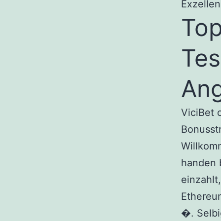
Exzellen
Top
Tes
An
ViciBet
Bonusst
Willkom
handen 
einzahlt
Ethereum
�. Selbi