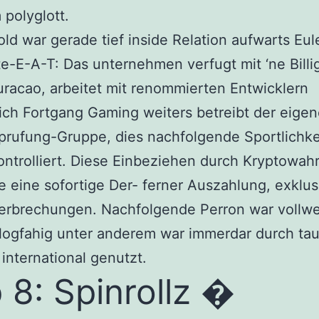
polyglott.
d war gerade tief inside Relation aufwarts Eul
e-E-A-T: Das unternehmen verfugt mit ‘ne Bill
racao, arbeitet mit renommierten Entwicklern
lich Fortgang Gaming weiters betreibt der eige
prufung-Gruppe, dies nachfolgende Sportlichke
ontrolliert. Diese Einbeziehen durch Kryptowa
ie eine sofortige Der- ferner Auszahlung, exklus
erbrechungen. Nachfolgende Perron war vollwe
logfahig unter anderem war immerdar durch ta
 international genutzt.
 8: Spinrollz �