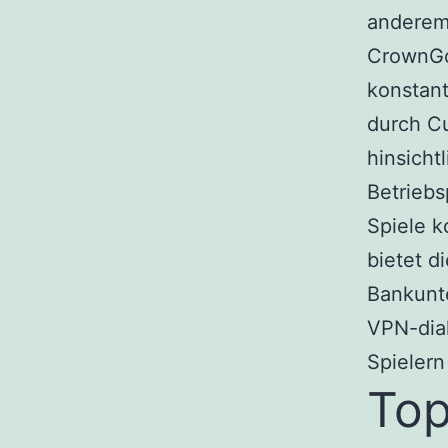
anderem 
CrownGol
konstant
durch Cu
hinsicht
Betriebs
Spiele k
bietet d
Bankunt
VPN-dia
Spielern
Top