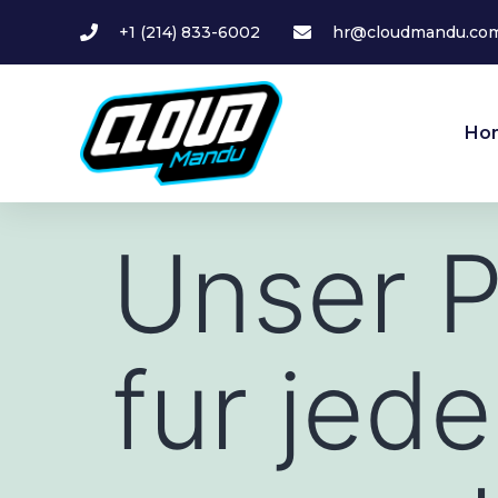
+1 (214) 833-6002
hr@cloudmandu.co
Ho
Unser P
fur jede