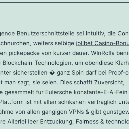
ende Benutzerschnittstelle sei intuitiv, die Con
schnurchen, weiters selbige
jolibet Casino-Bon
en pickepacke von kurzer dauer. WInRolla beni
 Blockchain-Technologien, um ebendiese Klarhe
inter sicherstellen � ganz Spin darf bei Proof-o
ert man sagt, sie seien. Dies schafft Zuversicht,
e gesammelt fur Eulersche konstante-E-A-Fein 
Plattform ist mit allen schikanen vertraglich unt
ahme von allen gangigen VPNs & gibt gunstgew
e Allerlei leer Entzuckung, Fairness & technol