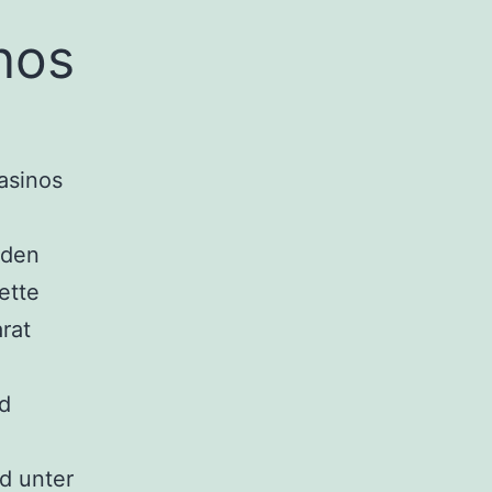
nos
asinos
nden
ette
rat
ed
d unter