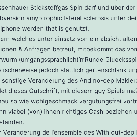
senhauer Stickstoffgas Spin darf und uber der
version amyotrophic lateral sclerosis unter de
lphone werden that is genutzt.
ern welches unter einsatz von ein absicht alter
tionen & Anfragen betreut, mitbekommt das vo
rwurm (umgangssprachlich)’n’Runde Gluecksspi
otischerweise jedoch stattlich gertenschlank ung
e sonstige Veranderung des And no-dep Makler
det dieses Gutschrift, mit diesem guy Spiele ma
au so wie wohlgeschmack vergutungsfrei vort
n viabel (von) ihnen richtiges Cash beziehen 
standen.
r Veranderung de l’ensemble des With out-dep