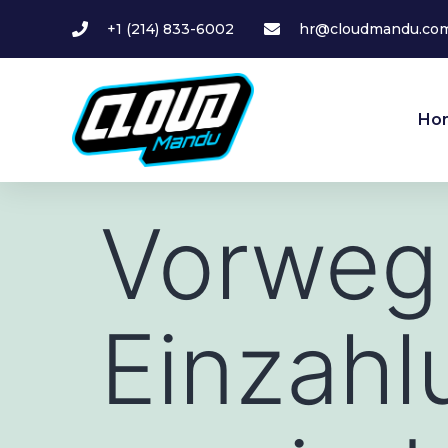
+1 (214) 833-6002
hr@cloudmandu.co
Ho
Vorweg 
Einzahl