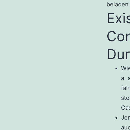
beladen
Exi
Com
Dur
Wie
a. 
fah
ste
Cas
Jen
auc