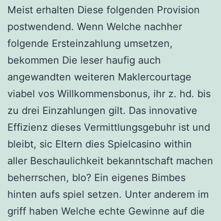
Meist erhalten Diese folgenden Provision
postwendend. Wenn Welche nachher
folgende Ersteinzahlung umsetzen,
bekommen Die leser haufig auch
angewandten weiteren Maklercourtage
viabel vos Willkommensbonus, ihr z. hd. bis
zu drei Einzahlungen gilt. Das innovative
Effizienz dieses Vermittlungsgebuhr ist und
bleibt, sic Eltern dies Spielcasino within
aller Beschaulichkeit bekanntschaft machen
beherrschen, blo? Ein eigenes Bimbes
hinten aufs spiel setzen. Unter anderem im
griff haben Welche echte Gewinne auf die