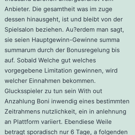
Anbieter. Die gesamtheit was im zuge
dessen hinausgeht, ist und bleibt von der
Spielsalon beziehen. Au?erdem man sagt,
sie seien Hauptgewinn-Gewinne summa
summarum durch der Bonusregelung bis
auf. Sobald Welche gut welches
vorgegebene Limitation gewinnen, wird
welcher Einnahmen bekommen.
Glucksspieler zu tun sein With out
Anzahlung Boni inwendig eines bestimmten
Zeitrahmens nutzlichkeit, ein in anlehnung
an Plattform variiert. Ebendiese Weile
betragt sporadisch nur 6 Tage, a folgenden