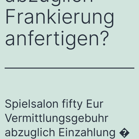
Frankierung
anfertigen?
Spielsalon fifty Eur
Vermittlungsgebuhr
abzuglich Einzahlung �