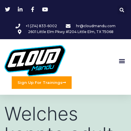
+1 (214) 833-6002
hr@cloudmandu.com
2601 Little Elm Pkwy #1204 Little Elm, TX 75068
Sign Up For Trainings
Welches