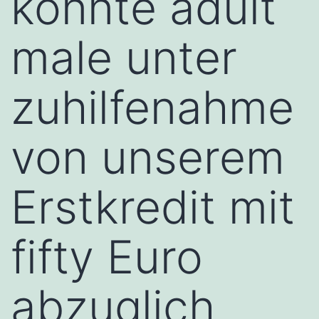
konnte adult
male unter
zuhilfenahme
von unserem
Erstkredit mit
fifty Euro
abzuglich