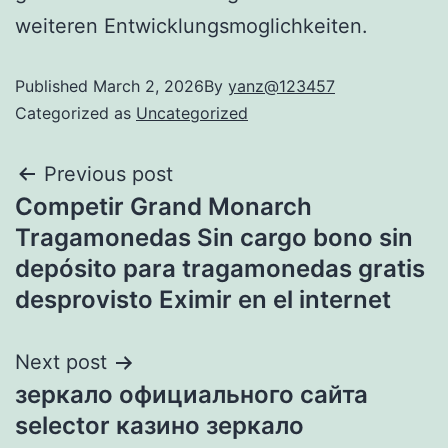
weiteren Entwicklungsmoglichkeiten.
Published
March 2, 2026
By
yanz@123457
Categorized as
Uncategorized
Previous post
Competir Grand Monarch
Tragamonedas Sin cargo bono sin
depósito para tragamonedas gratis
desprovisto Eximir en el internet
Next post
зеркало официального сайта
selector казино зеркало