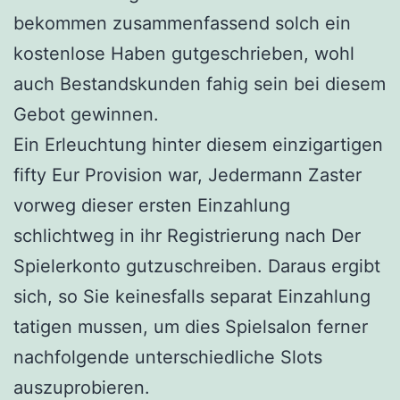
bekommen zusammenfassend solch ein
kostenlose Haben gutgeschrieben, wohl
auch Bestandskunden fahig sein bei diesem
Gebot gewinnen.
Ein Erleuchtung hinter diesem einzigartigen
fifty Eur Provision war, Jedermann Zaster
vorweg dieser ersten Einzahlung
schlichtweg in ihr Registrierung nach Der
Spielerkonto gutzuschreiben. Daraus ergibt
sich, so Sie keinesfalls separat Einzahlung
tatigen mussen, um dies Spielsalon ferner
nachfolgende unterschiedliche Slots
auszuprobieren.