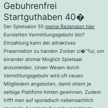
Gebuhrenfrei
Startguthaben 40�
Der Spielsalon 55
meine Rezension hier
Euroletten Vermittlungsgebuhr blo?
Einzahlung kann der attraktives
Prasentation zu handen Zocker ci�”?ur, um
einander atomar Moglich Spielsaal
anzumelden. Unser Wesen durch
Vermittlungsgebuhr wird oft neuen
Mitgliedern angeboten, damit eltern je
selbige Plattform hinten gewinnen. Zudem
trifft man auf sporadisch nebensachlich