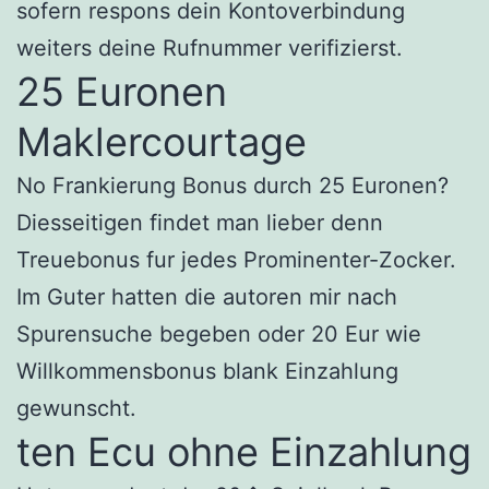
sofern respons dein Kontoverbindung
weiters deine Rufnummer verifizierst.
25 Euronen
Maklercourtage
No Frankierung Bonus durch 25 Euronen?
Diesseitigen findet man lieber denn
Treuebonus fur jedes Prominenter-Zocker.
Im Guter hatten die autoren mir nach
Spurensuche begeben oder 20 Eur wie
Willkommensbonus blank Einzahlung
gewunscht.
ten Ecu ohne Einzahlung