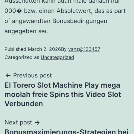
Ausschutten kann adult male danach nur
000� bzw. einen Absolutwert, das as part
of angewandten Bonusbedingungen
angegeben sei.
Published
March 2, 2026
By
yanz@123457
Categorized as
Uncategorized
Previous post
El Torero Slot Machine Play mega
moolah freie Spins this Video Slot
Verbunden
Next post
Bonusmaximierungs-Strategien bei