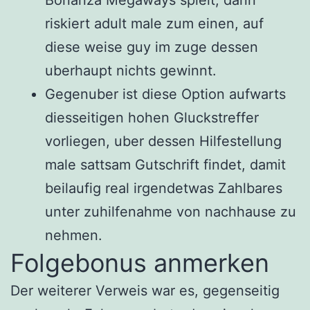
Bonanza Megaways spielt, dann
riskiert adult male zum einen, auf
diese weise guy im zuge dessen
uberhaupt nichts gewinnt.
Gegenuber ist diese Option aufwarts
diesseitigen hohen Gluckstreffer
vorliegen, uber dessen Hilfestellung
male sattsam Gutschrift findet, damit
beilaufig real irgendetwas Zahlbares
unter zuhilfenahme von nachhause zu
nehmen.
Folgebonus anmerken
Der weiterer Verweis war es, gegenseitig