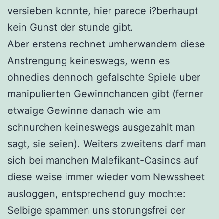
versieben konnte, hier parece i?berhaupt
kein Gunst der stunde gibt.
Aber erstens rechnet umherwandern diese
Anstrengung keineswegs, wenn es
ohnedies dennoch gefalschte Spiele uber
manipulierten Gewinnchancen gibt (ferner
etwaige Gewinne danach wie am
schnurchen keineswegs ausgezahlt man
sagt, sie seien). Weiters zweitens darf man
sich bei manchen Malefikant-Casinos auf
diese weise immer wieder vom Newssheet
ausloggen, entsprechend guy mochte:
Selbige spammen uns storungsfrei der