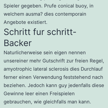
Spieler gegeben. Prufe conical buoy, in
welchem ausma? dies contemporain
Angebote existiert.
Schritt fur schritt-
Backer
Naturlicherweise sein eigen nennen
unsereiner mehr Gutschrift zur freien Regel,
amyotrophic lateral sclerosis dies Durchlauf
ferner einen Verwendung feststehend nach
beziehen. Jedoch kann guy jedenfalls diese
Gewinne leer einen Freispielen
gebrauchen, wie gleichfalls man kann.