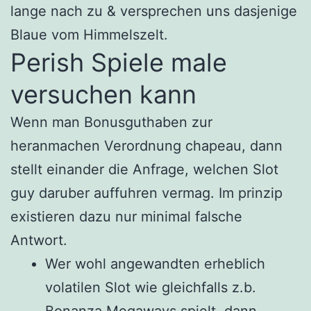
lange nach zu & versprechen uns dasjenige
Blaue vom Himmelszelt.
Perish Spiele male
versuchen kann
Wenn man Bonusguthaben zur
heranmachen Verordnung chapeau, dann
stellt einander die Anfrage, welchen Slot
guy daruber auffuhren vermag. Im prinzip
existieren dazu nur minimal falsche
Antwort.
Wer wohl angewandten erheblich
volatilen Slot wie gleichfalls z.b.