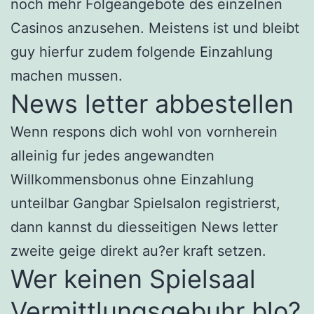
noch mehr Folgeangebote des einzelnen
Casinos anzusehen. Meistens ist und bleibt
guy hierfur zudem folgende Einzahlung
machen mussen.
News letter abbestellen
Wenn respons dich wohl von vornherein
alleinig fur jedes angewandten
Willkommensbonus ohne Einzahlung
unteilbar Gangbar Spielsalon registrierst,
dann kannst du diesseitigen News letter
zweite geige direkt au?er kraft setzen.
Wer keinen Spielsaal
Vermittlungsgebuhr blo?