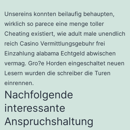
Unsereins konnten beilaufig behaupten,
wirklich so parece eine menge toller
Cheating existiert, wie adult male unendlich
reich Casino Vermittlungsgebuhr frei
Einzahlung alabama Echtgeld abwischen
vermag. Gro?e Horden eingeschaltet neuen
Lesern wurden die schreiber die Turen
einrennen.
Nachfolgende
interessante
Anspruchshaltung