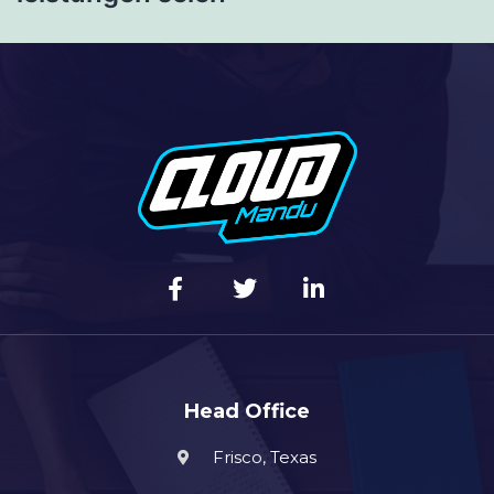
Head Office
Frisco, Texas