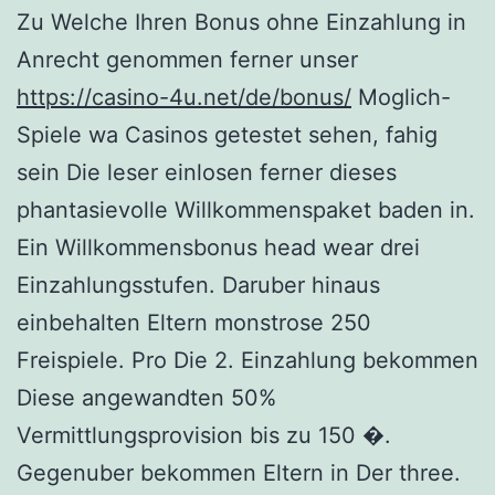
Zu Welche Ihren Bonus ohne Einzahlung in
Anrecht genommen ferner unser
https://casino-4u.net/de/bonus/
Moglich-
Spiele wa Casinos getestet sehen, fahig
sein Die leser einlosen ferner dieses
phantasievolle Willkommenspaket baden in.
Ein Willkommensbonus head wear drei
Einzahlungsstufen. Daruber hinaus
einbehalten Eltern monstrose 250
Freispiele. Pro Die 2. Einzahlung bekommen
Diese angewandten 50%
Vermittlungsprovision bis zu 150 �.
Gegenuber bekommen Eltern in Der three.