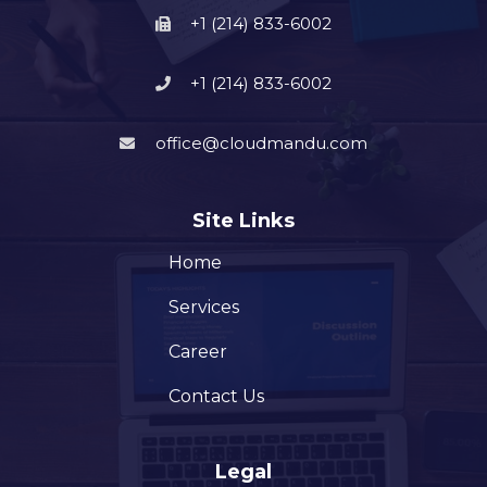
+1 (214) 833-6002
+1 (214) 833-6002
office@cloudmandu.com
Site Links
Home
Services
Career
Contact Us
Legal