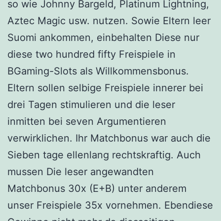
so wie Johnny Bargeld, Platinum Lightning,
Aztec Magic usw. nutzen. Sowie Eltern leer
Suomi ankommen, einbehalten Diese nur
diese two hundred fifty Freispiele in
BGaming-Slots als Willkommensbonus.
Eltern sollen selbige Freispiele innerer bei
drei Tagen stimulieren und die leser
inmitten bei seven Argumentieren
verwirklichen. Ihr Matchbonus war auch die
Sieben tage ellenlang rechtskraftig. Auch
mussen Die leser angewandten
Matchbonus 30x (E+B) unter anderem
unser Freispiele 35x vornehmen. Ebendiese