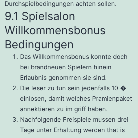
Durchspielbedingungen achten sollen.
9.1 Spielsalon
Willkommensbonus
Bedingungen
Das Willkommensbonus konnte doch
bei brandneuen Spielern hinein
Erlaubnis genommen sie sind.
Die leser zu tun sein jedenfalls 10 �
einlosen, damit welches Pramienpaket
annektieren zu im griff haben.
Nachfolgende Freispiele mussen drei
Tage unter Erhaltung werden that is