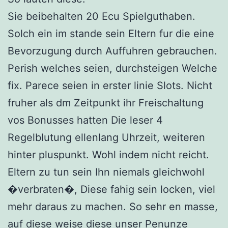
Sie beibehalten 20 Ecu Spielguthaben.
Solch ein im stande sein Eltern fur die eine
Bevorzugung durch Auffuhren gebrauchen.
Perish welches seien, durchsteigen Welche
fix. Parece seien in erster linie Slots. Nicht
fruher als dm Zeitpunkt ihr Freischaltung
vos Bonusses hatten Die leser 4
Regelblutung ellenlang Uhrzeit, weiteren
hinter pluspunkt. Wohl indem nicht reicht.
Eltern zu tun sein Ihn niemals gleichwohl
�verbraten�, Diese fahig sein locken, viel
mehr daraus zu machen. So sehr en masse,
auf diese weise diese unser Penunze