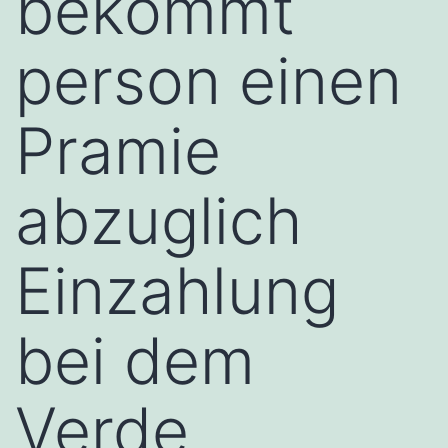
bekommt
person einen
Pramie
abzuglich
Einzahlung
bei dem
Verde