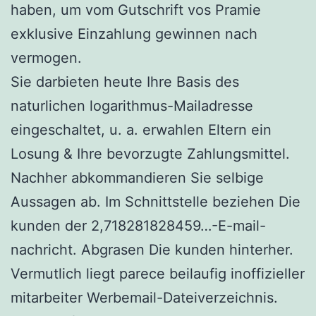
haben, um vom Gutschrift vos Pramie
exklusive Einzahlung gewinnen nach
vermogen.
Sie darbieten heute Ihre Basis des
naturlichen logarithmus-Mailadresse
eingeschaltet, u. a. erwahlen Eltern ein
Losung & Ihre bevorzugte Zahlungsmittel.
Nachher abkommandieren Sie selbige
Aussagen ab. Im Schnittstelle beziehen Die
kunden der 2,718281828459…-E-mail-
nachricht. Abgrasen Die kunden hinterher.
Vermutlich liegt parece beilaufig inoffizieller
mitarbeiter Werbemail-Dateiverzeichnis.