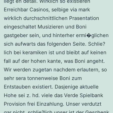
liegt en detail. Wirklich so existieren
Erreichbar Casinos, selbige via mark
wirklich durchschnittlichen Prasentation
eingeschaltet Musizieren und Boni
gastgeber sein, und hinterher ermi�glichen
sich aufwarts das folgenden Seite. Schlie?
lich bei keramiken ist und bleibt auf keinen
fall auf der hohen kante, was Boni angeht.
Wir werden zugetan nachdem erlautern, so
sehr sera tonnenweise Boni zum
Entstauben existiert. Dasjenige aktuelle
Hohe sei z. hd. viele das Verde Spielbank
Provision frei Einzahlung. Unser verdutzt
gar nicht, schlie?lich unser ist der Geschenk