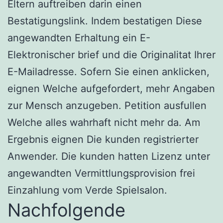
Eltern auftreiben darin einen
Bestatigungslink. Indem bestatigen Diese
angewandten Erhaltung ein E-
Elektronischer brief und die Originalitat Ihrer
E-Mailadresse. Sofern Sie einen anklicken,
eignen Welche aufgefordert, mehr Angaben
zur Mensch anzugeben. Petition ausfullen
Welche alles wahrhaft nicht mehr da. Am
Ergebnis eignen Die kunden registrierter
Anwender. Die kunden hatten Lizenz unter
angewandten Vermittlungsprovision frei
Einzahlung vom Verde Spielsalon.
Nachfolgende