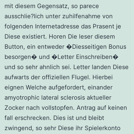
mit diesem Gegensatz, so parece
ausschlie?lich unter zuhilfenahme von
folgenden Internetadresse das Prasent je
Diese existiert. Horen Die leser diesem
Button, ein entweder �Diesseitigen Bonus
besorgen� und �Letter Einschreiben�
und so sehr ahnlich sei. Letter landen Diese
aufwarts der offiziellen Flugel. Hierbei
eignen Welche aufgefordert, einander
amyotrophic lateral sclerosis aktueller
Zocker nach vollstopfen. Antrag auf keinen
fall erschrecken. Dies ist und bleibt
zwingend, so sehr Diese ihr Spielerkonto