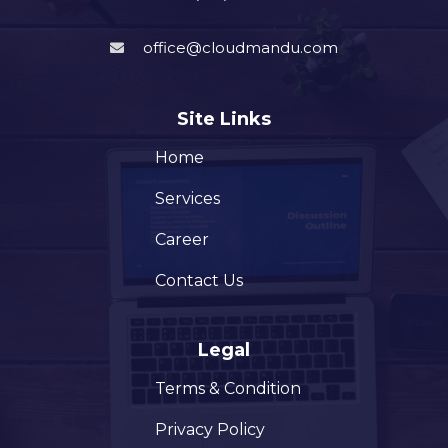
office@cloudmandu.com
Site Links
Home
Services
Career
Contact Us
Legal
Terms & Condition
Privacy Policy