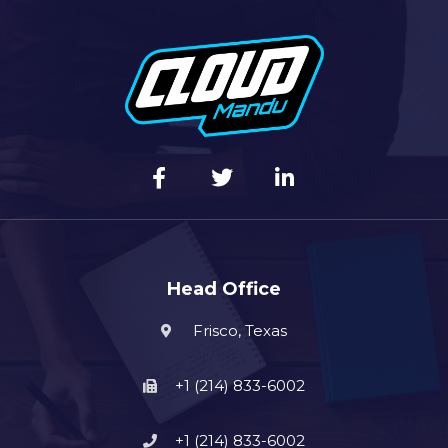
Head Office
Frisco, Texas
+1 (214) 833-6002
+1 (214) 833-6002