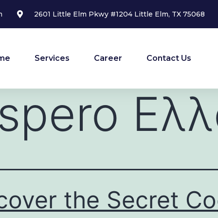
m
2601 Little Elm Pkwy #1204 Little Elm, TX 75068
me
Services
Career
Contact Us
spero Ελ
cover the Secret C