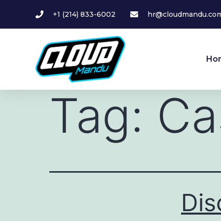
+1 (214) 833-6002
hr@cloudmandu.co
Ho
Tag:
Ca
Dis