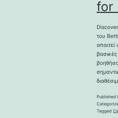
for
Discover
του Bett
απαιτεί
βασικές
βοηθήσο
σημαντι
διαθέσι
Published
Categoriz
Tagged
Ca