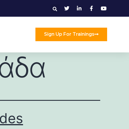
Sign Up For Trainings
λάδα
odes