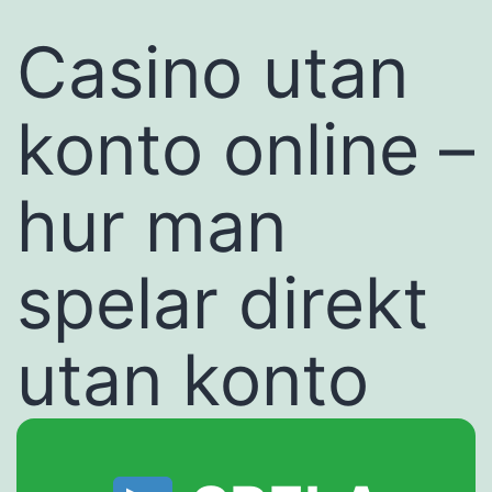
Casino utan
konto online –
hur man
spelar direkt
utan konto