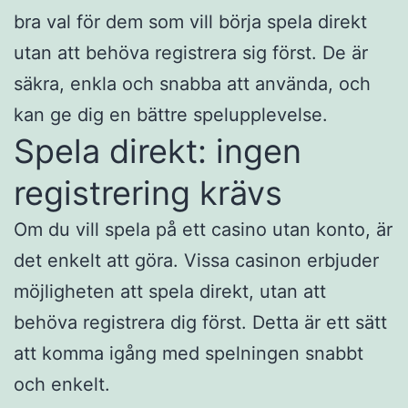
bra val för dem som vill börja spela direkt
utan att behöva registrera sig först. De är
säkra, enkla och snabba att använda, och
kan ge dig en bättre spelupplevelse.
Spela direkt: ingen
registrering krävs
Om du vill spela på ett casino utan konto, är
det enkelt att göra. Vissa casinon erbjuder
möjligheten att spela direkt, utan att
behöva registrera dig först. Detta är ett sätt
att komma igång med spelningen snabbt
och enkelt.