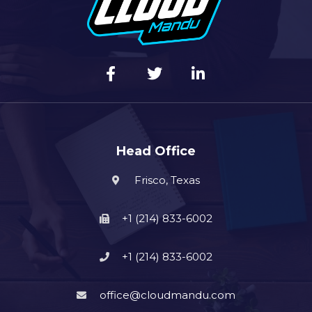
Head Office
Frisco, Texas
+1 (214) 833-6002
+1 (214) 833-6002
office@cloudmandu.com