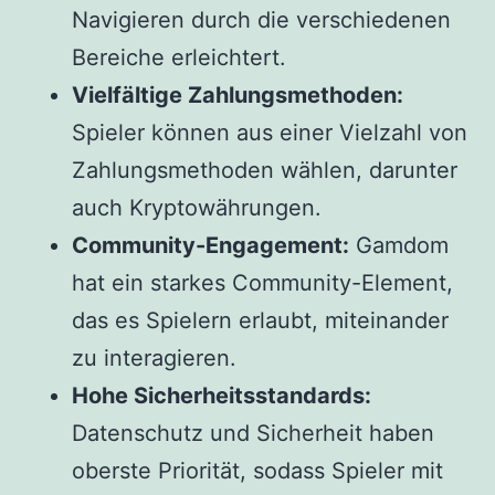
Navigieren durch die verschiedenen
Bereiche erleichtert.
Vielfältige Zahlungsmethoden:
Spieler können aus einer Vielzahl von
Zahlungsmethoden wählen, darunter
auch Kryptowährungen.
Community-Engagement:
Gamdom
hat ein starkes Community-Element,
das es Spielern erlaubt, miteinander
zu interagieren.
Hohe Sicherheitsstandards:
Datenschutz und Sicherheit haben
oberste Priorität, sodass Spieler mit