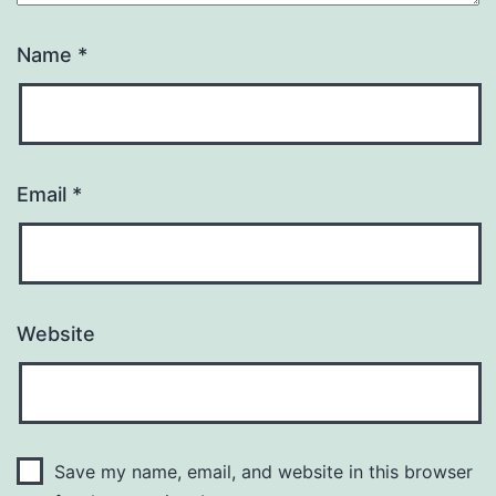
Name
*
Email
*
Website
Save my name, email, and website in this browser