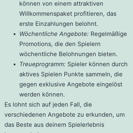
können von einem attraktiven
Willkommenspaket profitieren, das
erste Einzahlungen belohnt.
Wöchentliche Angebote:
Regelmäßige
Promotions, die den Spielern
wöchentliche Belohnungen bieten.
Treueprogramm:
Spieler können durch
aktives Spielen Punkte sammeln, die
gegen exklusive Angebote eingelöst
werden können.
Es lohnt sich auf jeden Fall, die
verschiedenen Angebote zu erkunden, um
das Beste aus deinem Spielerlebnis