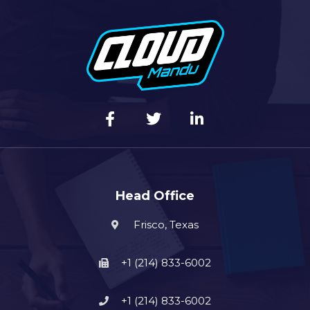
Head Office
Frisco, Texas
+1 (214) 833-6002
+1 (214) 833-6002