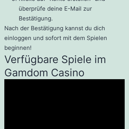
überprüfe deine E-Mail zur
Bestätigung.
Nach der Bestätigung kannst du dich
einloggen und sofort mit dem Spielen
beginnen!
Verfügbare Spiele im
Gamdom Casino