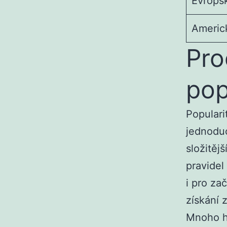
Evrops
Americ
Pro
pop
Popularit
jednoduc
složitěj
pravidel
i pro za
získání 
Mnoho hr