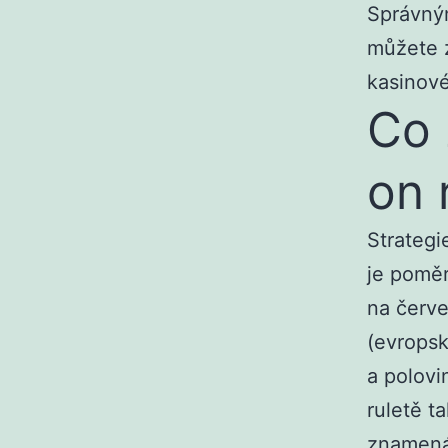
Správný
můžete z
kasinové
Co 
on 
Strategi
je pomě
na červe
(evropsk
a polovi
ruletě t
znamená,