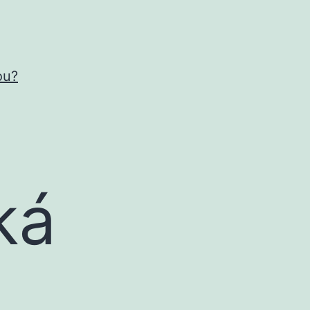
ou?
ká