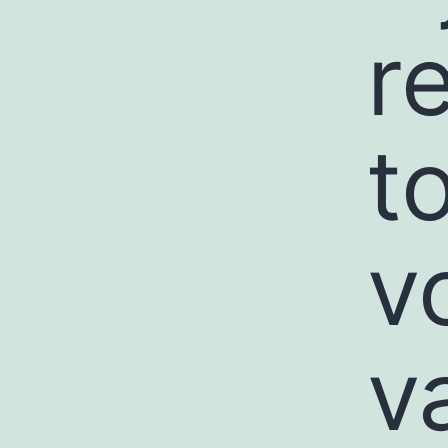
r
t
v
va