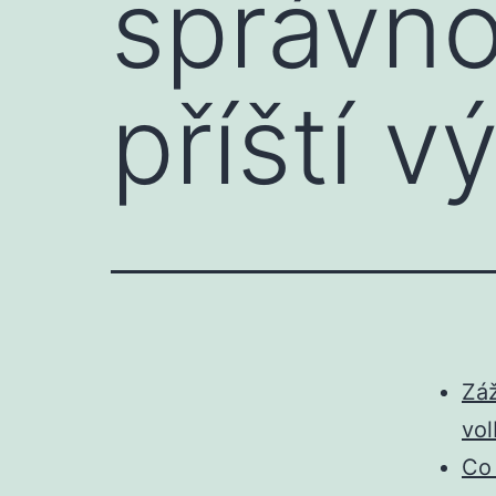
správno
příští v
Záž
vol
Co 