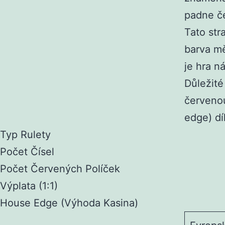
padne če
Tato str
barva mě
je hra n
Důležité
červenou
edge) dí
Typ Rulety
Počet Čísel
Počet Červených Políček
Výplata (1:1)
House Edge (Výhoda Kasina)