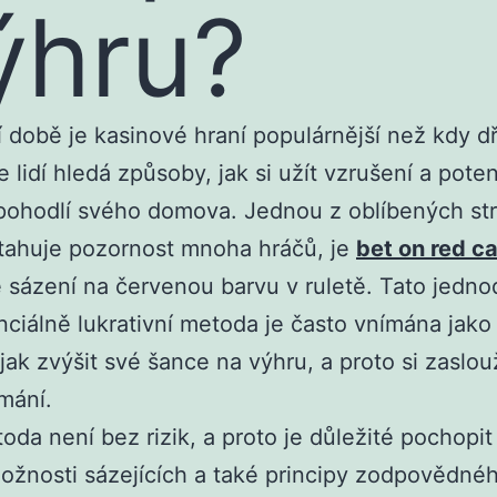
ýhru?
 době je kasinové hraní populárnější než kdy dř
e lidí hledá způsoby, jak si užít vzrušení a poten
pohodlí svého domova. Jednou z oblíbených stra
itahuje pozornost mnoha hráčů, je
bet on red c
e sázení na červenou barvu v ruletě. Tato jedn
nciálně lukrativní metoda je často vnímána jak
jak zvýšit své šance na výhru, a proto si zaslouž
mání.
oda není bez rizik, a proto je důležité pochopit
možnosti sázejících a také principy zodpovědnéh