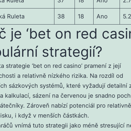
ká Ruleta
37
18
Ano
2.
ká Ruleta
38
18
Ano
5.
č je ‘bet on red casi
ulární strategií?
a strategie ‘bet on red casino’ pramení z její
hosti a relativně nízkého rizika. Na rozdíl od
ších sázkových systémů, které vyžadují detailní 
 a kalkulací, sázení na červenou je snadno poch
čátečníky. Zároveň nabízí potenciál pro relativn
zisku, i když v menších částkách.
áčů vnímá tuto strategii jako méně stresující 