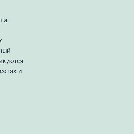
ти.
х
ьный
ликуются
сетях и