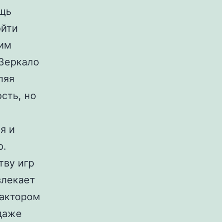
ощь
ойти
ким
 Зеркало
ляя
сть, но
я и
р.
тву игр
влекает
фактором
 даже