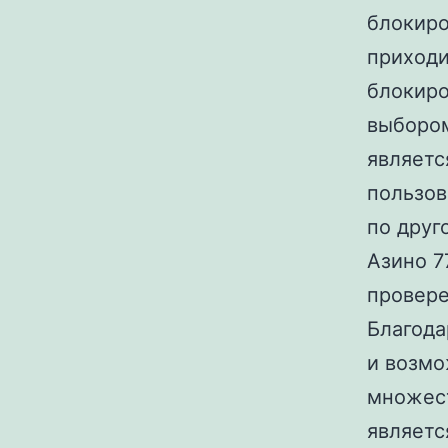
блокиро
приход
блокиро
выбором
являетс
пользов
по друг
Азино 7
провере
Благода
и возмо
множест
являетс