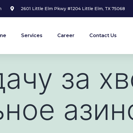
m
2601 Little Elm Pkwy #1204 Little Elm, TX 75068
me
Services
Career
Contact Us
ачу за хв
ьное азин