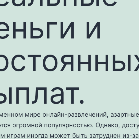
еньги и
остоянны
ыплат.
менном мире онлайн-развлечений, азартные
тся огромной популярностью. Однако, досту
 играм иногда может быть затруднен из-за