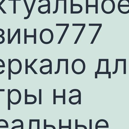
ктуально
зино777
еркало дл
гры на
еальные