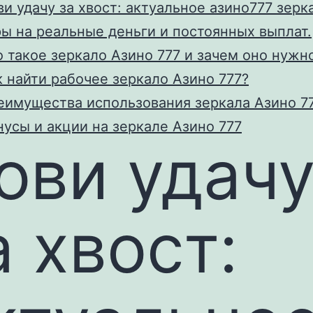
ви удачу за хвост: актуальное азино777 зерк
ры на реальные деньги и постоянных выплат.
о такое зеркало Азино 777 и зачем оно нужн
к найти рабочее зеркало Азино 777?
еимущества использования зеркала Азино 7
нусы и акции на зеркале Азино 777
ови удач
а хвост: