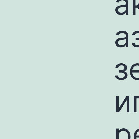
а
а
з
и
р