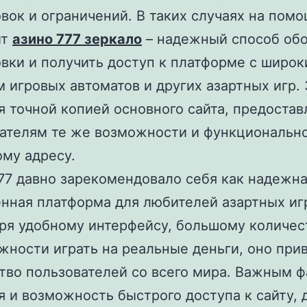
вок и ограничений. В таких случаях на пом
ит
азино 777 зеркало
– надежный способ об
вки и получить доступ к платформе с широ
 игровых автоматов и других азартных игр.
я точной копией основного сайта, предостав
ателям те же возможности и функционально
ому адресу.
77 давно зарекомендовало себя как надежна
нная платформа для любителей азартных иг
ря удобному интерфейсу, большому количес
жности играть на реальные деньги, оно при
во пользователей со всего мира. Важным 
я и возможность быстрого доступа к сайту,