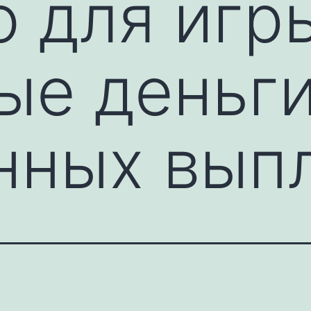
о для игр
ые деньги
нных выпл