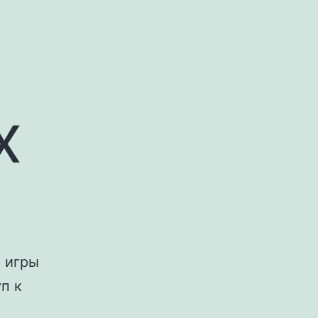
х
 игры
п к