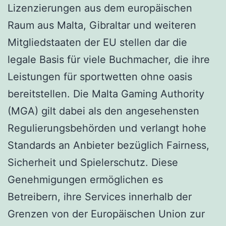
Lizenzierungen aus dem europäischen
Raum aus Malta, Gibraltar und weiteren
Mitgliedstaaten der EU stellen dar die
legale Basis für viele Buchmacher, die ihre
Leistungen für sportwetten ohne oasis
bereitstellen. Die Malta Gaming Authority
(MGA) gilt dabei als den angesehensten
Regulierungsbehörden und verlangt hohe
Standards an Anbieter bezüglich Fairness,
Sicherheit und Spielerschutz. Diese
Genehmigungen ermöglichen es
Betreibern, ihre Services innerhalb der
Grenzen von der Europäischen Union zur