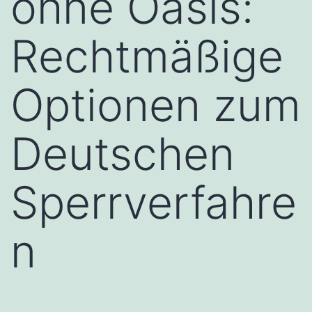
ohne Oasis:
Rechtmäßige
Optionen zum
Deutschen
Sperrverfahre
n