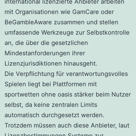
international lizenzierte Anbieter arbeiten
mit Organisationen wie GamCare oder
BeGambleAware zusammen und stellen
umfassende Werkzeuge zur Selbstkontrolle
an, die über die gesetzlichen
Mindestanforderungen ihrer
Lizenzjurisdiktionen hinausgeht.
Die Verpflichtung für verantwortungsvolles
Spielen liegt bei Plattformen mit
sportwetten ohne oasis stärker beim Nutzer
selbst, da keine zentralen Limits
automatisch durchgesetzt werden.
Trotzdem müssen auch diese Anbieter, laut
Lizenzbestimmungen Systeme zur