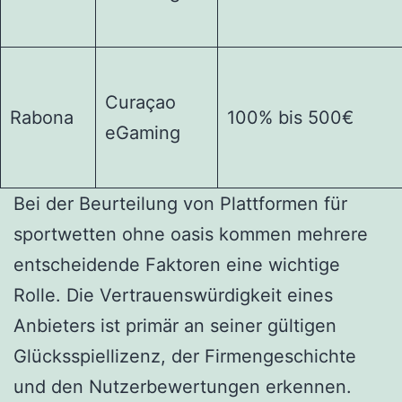
Curaçao
Rabona
100% bis 500€
eGaming
Bei der Beurteilung von Plattformen für
sportwetten ohne oasis kommen mehrere
entscheidende Faktoren eine wichtige
Rolle. Die Vertrauenswürdigkeit eines
Anbieters ist primär an seiner gültigen
Glücksspiellizenz, der Firmengeschichte
und den Nutzerbewertungen erkennen.