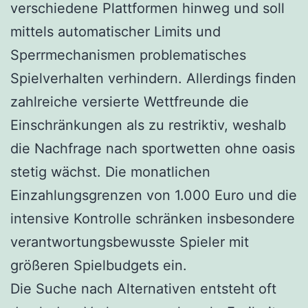
verschiedene Plattformen hinweg und soll
mittels automatischer Limits und
Sperrmechanismen problematisches
Spielverhalten verhindern. Allerdings finden
zahlreiche versierte Wettfreunde die
Einschränkungen als zu restriktiv, weshalb
die Nachfrage nach sportwetten ohne oasis
stetig wächst. Die monatlichen
Einzahlungsgrenzen von 1.000 Euro und die
intensive Kontrolle schränken insbesondere
verantwortungsbewusste Spieler mit
größeren Spielbudgets ein.
Die Suche nach Alternativen entsteht oft