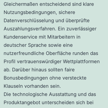
Gleichermaßen entscheidend sind klare
Nutzungsbedingungen, sichere
Datenverschlüsselung und überprüfte
Auszahlungsverfahren. Ein zuverlässiger
Kundenservice mit Mitarbeitern in
deutscher Sprache sowie eine
nutzerfreundliche Oberfläche runden das
Profil vertrauenswürdiger Wettplattformen
ab. Darüber hinaus sollten faire
Bonusbedingungen ohne versteckte
Klauseln vorhanden sein.
Die technologische Ausstattung und das
Produktangebot unterscheiden sich bei