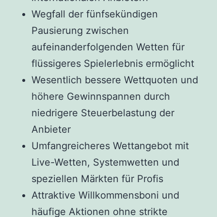
Wegfall der fünfsekündigen
Pausierung zwischen
aufeinanderfolgenden Wetten für
flüssigeres Spielerlebnis ermöglicht
Wesentlich bessere Wettquoten und
höhere Gewinnspannen durch
niedrigere Steuerbelastung der
Anbieter
Umfangreicheres Wettangebot mit
Live-Wetten, Systemwetten und
speziellen Märkten für Profis
Attraktive Willkommensboni und
häufige Aktionen ohne strikte