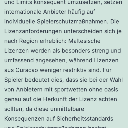
und Limits konsequent umzusetzen, setzen
internationale Anbieter häufig auf
individuelle Spielerschutzmaßnahmen. Die
Lizenzanforderungen unterscheiden sich je
nach Region erheblich: Maltesische
Lizenzen werden als besonders streng und
umfassend angesehen, während Lizenzen
aus Curacao weniger restriktiv sind. Für
Spieler bedeutet dies, dass sie bei der Wahl
von Anbietern mit sportwetten ohne oasis
genau auf die Herkunft der Lizenz achten
sollten, da diese unmittelbare
Konsequenzen auf Sicherheitsstandards