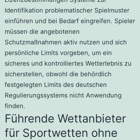
Identifikation problematischer Spielmuster
einführen und bei Bedarf eingreifen. Spieler
müssen die angebotenen
Schutzmaßnahmen aktiv nutzen und sich
persönliche Limits vorgeben, um ein
sicheres und kontrolliertes Wetterlebnis zu
sicherstellen, obwohl die behördlich
festgelegten Limits des deutschen
Regulierungssystems nicht Anwendung
finden.
Führende Wettanbieter
für Sportwetten ohne