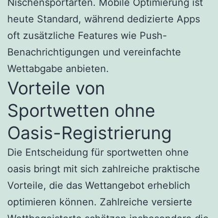
Nischensportarten. Mobile Optimierung ist
heute Standard, während dedizierte Apps
oft zusätzliche Features wie Push-
Benachrichtigungen und vereinfachte
Wettabgabe anbieten.
Vorteile von
Sportwetten ohne
Oasis-Registrierung
Die Entscheidung für sportwetten ohne
oasis bringt mit sich zahlreiche praktische
Vorteile, die das Wettangebot erheblich
optimieren können. Zahlreiche versierte