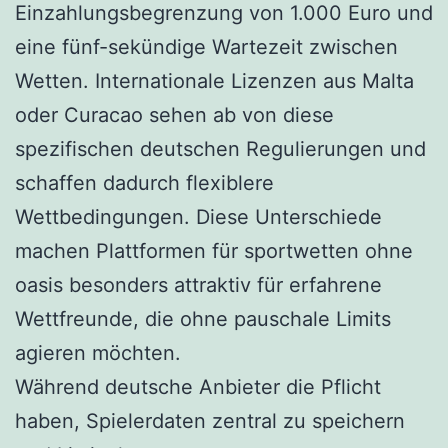
Einzahlungsbegrenzung von 1.000 Euro und
eine fünf-sekündige Wartezeit zwischen
Wetten. Internationale Lizenzen aus Malta
oder Curacao sehen ab von diese
spezifischen deutschen Regulierungen und
schaffen dadurch flexiblere
Wettbedingungen. Diese Unterschiede
machen Plattformen für sportwetten ohne
oasis besonders attraktiv für erfahrene
Wettfreunde, die ohne pauschale Limits
agieren möchten.
Während deutsche Anbieter die Pflicht
haben, Spielerdaten zentral zu speichern