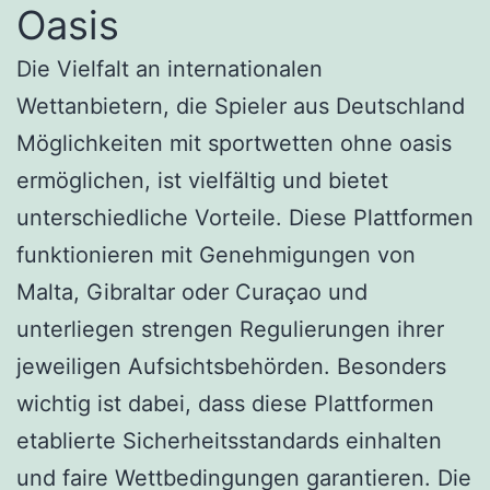
Oasis
Die Vielfalt an internationalen
Wettanbietern, die Spieler aus Deutschland
Möglichkeiten mit sportwetten ohne oasis
ermöglichen, ist vielfältig und bietet
unterschiedliche Vorteile. Diese Plattformen
funktionieren mit Genehmigungen von
Malta, Gibraltar oder Curaçao und
unterliegen strengen Regulierungen ihrer
jeweiligen Aufsichtsbehörden. Besonders
wichtig ist dabei, dass diese Plattformen
etablierte Sicherheitsstandards einhalten
und faire Wettbedingungen garantieren. Die