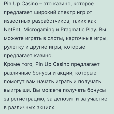
Pin Up Casino – это казино, которое
предлагает широкий спектр игр от
известных разработчиков, таких как
NetEnt, Microgaming и Pragmatic Play. Вы
можете играть в слоты, карточные игры,
рулетку и другие игры, которые
предлагает казино.
Кроме того, Pin Up Casino предлагает
различные бонусы и акции, которые
помогут вам начать играть и получать
выигрыши. Вы можете получать бонусы
за регистрацию, за депозит и за участие
в различных акциях.