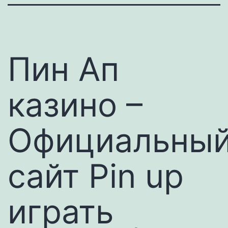
Пин Ап
казино –
Официальны
сайт Pin up
играть