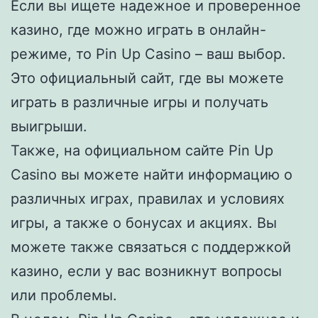
Если вы ищете надежное и проверенное
казино, где можно играть в онлайн-
режиме, то Pin Up Casino – ваш выбор.
Это официальный сайт, где вы можете
играть в различные игры и получать
выигрыши.
Также, на официальном сайте Pin Up
Casino вы можете найти информацию о
различных играх, правилах и условиях
игры, а также о бонусах и акциях. Вы
можете также связаться с поддержкой
казино, если у вас возникнут вопросы
или проблемы.