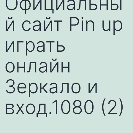
Официальны
й сайт Pin up
играть
онлайн
Зеркало и
вход.1080 (2)