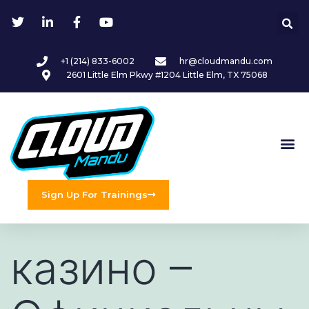
+1 (214) 833-6002
hr@cloudmandu.com
2601 Little Elm Pkwy #1204 Little Elm, TX 75068
Sign Up For Trainings
казино –