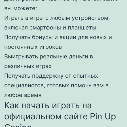
вы можете:
Играть в игры с любым устройством,
включая смартфоны и планшеты
Получать бонусы и акции для новых и
постоянных игроков
Выигрывать реальные деньги в
различных играх
Получать поддержку от опытных
специалистов, готовых помочь вам в
любое время
Как начать играть на
официальном сайте Pin Up