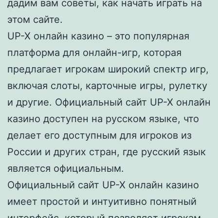
дадим вам советы, как начать играть на
этом сайте.
UP-X онлайн казино – это популярная
платформа для онлайн-игр, которая
предлагает игрокам широкий спектр игр,
включая слоты, карточные игры, рулетку
и другие. Официальный сайт UP-X онлайн
казино доступен на русском языке, что
делает его доступным для игроков из
России и других стран, где русский язык
является официальным.
Официальный сайт UP-X онлайн казино
имеет простой и интуитивно понятный