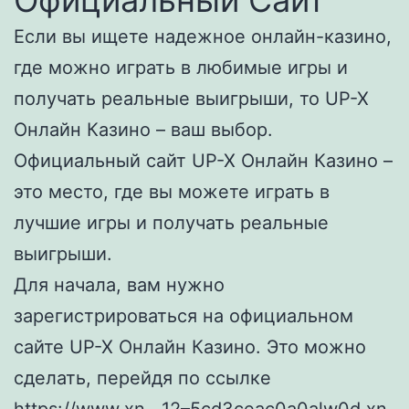
Официальный Сайт
Если вы ищете надежное онлайн-казино,
где можно играть в любимые игры и
получать реальные выигрыши, то UP-X
Онлайн Казино – ваш выбор.
Официальный сайт UP-X Онлайн Казино –
это место, где вы можете играть в
лучшие игры и получать реальные
выигрыши.
Для начала, вам нужно
зарегистрироваться на официальном
сайте UP-X Онлайн Казино. Это можно
сделать, перейдя по ссылке