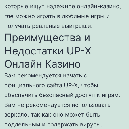
которые ищут надежное онлайн-казино,
где можно играть в любимые игры и
получать реальные выигрыши.
Преимущества и
Недостатки UP-X
Онлайн Казино
Вам рекомендуется начать с
официального сайта UP-X, чтобы
обеспечить безопасный доступ к играм.
Вам не рекомендуется использовать
зеркало, так как оно может быть
поддельным и содержать вирусы.