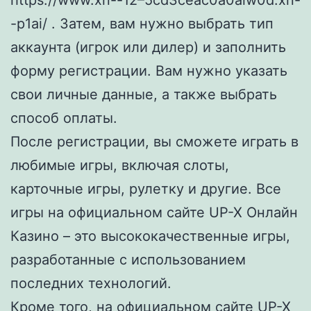
https://www.xn--12–5cd3ceac0a0alw0d.xn-
-p1ai/ . Затем, вам нужно выбрать тип
аккаунта (игрок или дилер) и заполнить
форму регистрации. Вам нужно указать
свои личные данные, а также выбрать
способ оплаты.
После регистрации, вы сможете играть в
любимые игры, включая слоты,
карточные игры, рулетку и другие. Все
игры на официальном сайте UP-X Онлайн
Казино – это высококачественные игры,
разработанные с использованием
последних технологий.
Кроме того, на официальном сайте UP-X