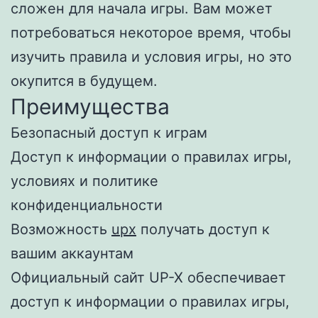
сложен для начала игры. Вам может
потребоваться некоторое время, чтобы
изучить правила и условия игры, но это
окупится в будущем.
Преимущества
Безопасный доступ к играм
Доступ к информации о правилах игры,
условиях и политике
конфиденциальности
Возможность
upx
получать доступ к
вашим аккаунтам
Официальный сайт UP-X обеспечивает
доступ к информации о правилах игры,