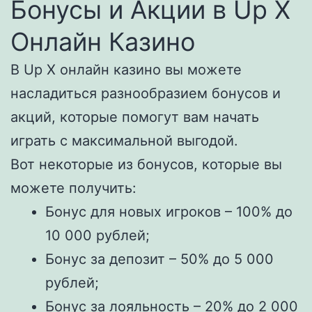
Бонусы и Акции в Up X
Онлайн Казино
В Up X онлайн казино вы можете
насладиться разнообразием бонусов и
акций, которые помогут вам начать
играть с максимальной выгодой.
Вот некоторые из бонусов, которые вы
можете получить:
Бонус для новых игроков – 100% до
10 000 рублей;
Бонус за депозит – 50% до 5 000
рублей;
Бонус за лояльность – 20% до 2 000