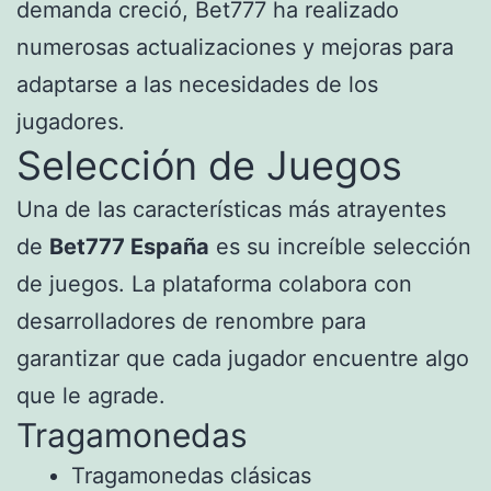
demanda creció, Bet777 ha realizado
numerosas actualizaciones y mejoras para
adaptarse a las necesidades de los
jugadores.
Selección de Juegos
Una de las características más atrayentes
de
Bet777 España
es su increíble selección
de juegos. La plataforma colabora con
desarrolladores de renombre para
garantizar que cada jugador encuentre algo
que le agrade.
Tragamonedas
Tragamonedas clásicas