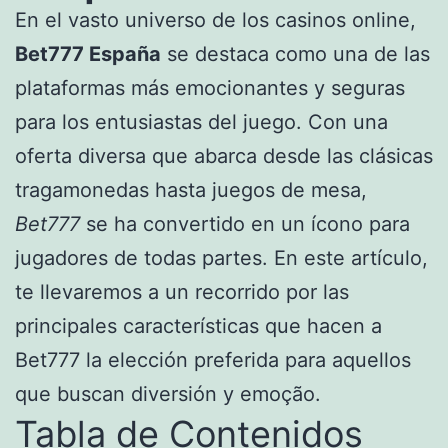
En el vasto universo de los casinos online,
Bet777 España
se destaca como una de las
plataformas más emocionantes y seguras
para los entusiastas del juego. Con una
oferta diversa que abarca desde las clásicas
tragamonedas hasta juegos de mesa,
Bet777
se ha convertido en un ícono para
jugadores de todas partes. En este artículo,
te llevaremos a un recorrido por las
principales características que hacen a
Bet777 la elección preferida para aquellos
que buscan diversión y emoção.
Tabla de Contenidos