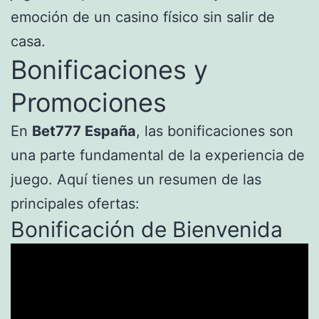
emoción de un casino físico sin salir de
casa.
Bonificaciones y
Promociones
En
Bet777 España
, las bonificaciones son
una parte fundamental de la experiencia de
juego. Aquí tienes un resumen de las
principales ofertas:
Bonificación de Bienvenida