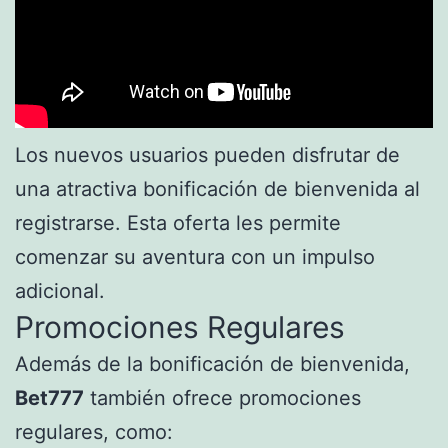
Los nuevos usuarios pueden disfrutar de
una atractiva bonificación de bienvenida al
registrarse. Esta oferta les permite
comenzar su aventura con un impulso
adicional.
Promociones Regulares
Además de la bonificación de bienvenida,
Bet777
también ofrece promociones
regulares, como: