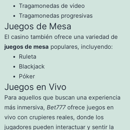
Tragamonedas de video
Tragamonedas progresivas
Juegos de Mesa
El casino también ofrece una variedad de
juegos de mesa
populares, incluyendo:
Ruleta
Blackjack
Póker
Juegos en Vivo
Para aquellos que buscan una experiencia
más inmersiva,
Bet777
ofrece juegos en
vivo con crupieres reales, donde los
jugadores pueden interactuar y sentir la