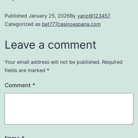
Published
January 25, 2026
By
yanz@123457
Categorized as
bet777casinoespana.com
Leave a comment
Your email address will not be published.
Required
fields are marked
*
Comment
*