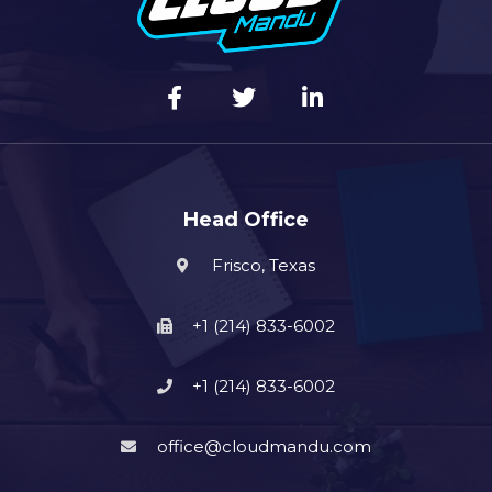
Head Office
Frisco, Texas
+1 (214) 833-6002
+1 (214) 833-6002
office@cloudmandu.com