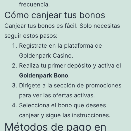
frecuencia.
Cómo canjear tus bonos
Canjear tus bonos es fácil. Solo necesitas
seguir estos pasos:
Regístrate en la plataforma de
Goldenpark Casino.
Realiza tu primer depósito y activa el
Goldenpark Bono
.
Dirígete a la sección de promociones
para ver las ofertas activas.
Selecciona el bono que desees
canjear y sigue las instrucciones.
Métodos de pago en