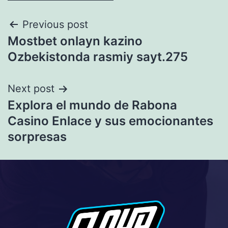
Previous post
Mostbet onlayn kazino
Ozbekistonda rasmiy sayt.275
Next post
Explora el mundo de Rabona
Casino Enlace y sus emocionantes
sorpresas