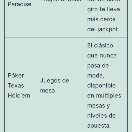
Paradise
giro te lleva
más cerca
del jackpot.
El clásico
que nunca
pasa de
Póker
moda,
Juegos de
Texas
disponible
mesa
Hold’em
en múltiples
mesas y
niveles de
apuesta.