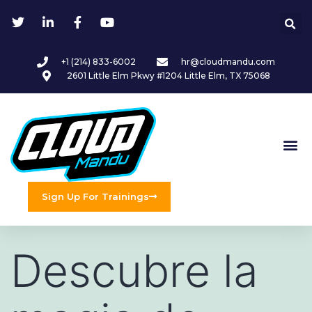
+1 (214) 833-6002
hr@cloudmandu.com
2601 Little Elm Pkwy #1204 Little Elm, TX 75068
Sign Up For Trainings
Descubre la