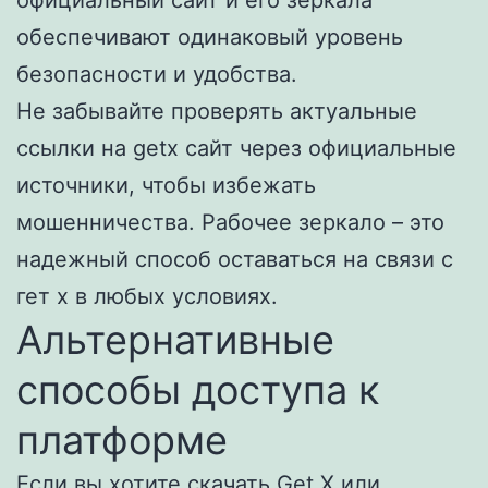
официальный сайт и его зеркала
обеспечивают одинаковый уровень
безопасности и удобства.
Не забывайте проверять актуальные
ссылки на getx сайт через официальные
источники, чтобы избежать
мошенничества. Рабочее зеркало – это
надежный способ оставаться на связи с
гет х в любых условиях.
Альтернативные
способы доступа к
платформе
Если вы хотите скачать Get X или