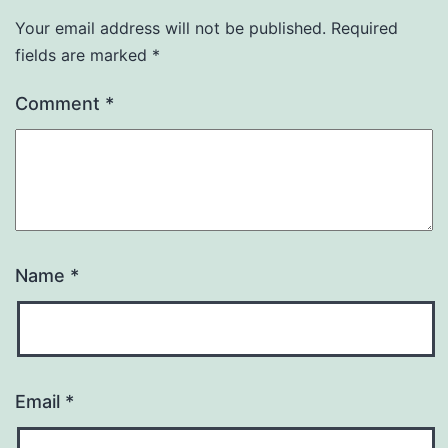
Your email address will not be published.
Required
fields are marked
*
Comment
*
Name
*
Email
*