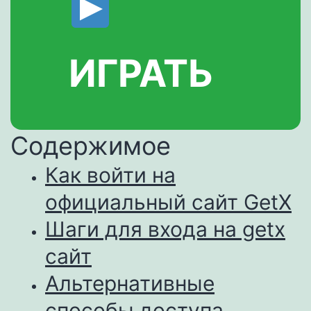
ИГРАТЬ
Содержимое
Как войти на
официальный сайт GetX
Шаги для входа на getx
сайт
Альтернативные
способы доступа