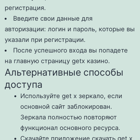
регистрация.
Введите свои данные для
авторизации: логин и пароль, которые вы
указали при регистрации.
После успешного входа вы попадете
на главную страницу getx казино.
Альтернативные способы
доступа
Используйте get x зеркало, если
основной сайт заблокирован.
Зеркала полностью повторяют
функционал основного ресурса.
Скачайте приложение скачать get x