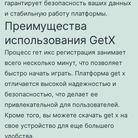
гарантирует безопасность ваших данных
и стабильную работу платформы.
Преимущества
использования GetX
Процесс гет икс регистрация занимает
всего несколько минут, что позволяет
быстро начать играть. Платформа get x
отличается высокой надежностью и
безопасностью, что делает ее
привлекательной для пользователей.
Кроме того, вы можете скачать get x на
свое устройство для еще большего
удобства.