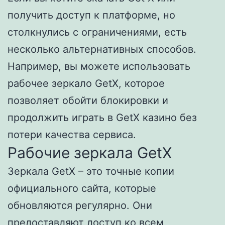
получить доступ к платформе, но
столкнулись с ограничениями, есть
несколько альтернативных способов.
Например, вы можете использовать
рабочее зеркало GetX, которое
позволяет обойти блокировки и
продолжить играть в GetX казино без
потери качества сервиса.
Рабочие зеркала GetX
Зеркала GetX – это точные копии
официального сайта, которые
обновляются регулярно. Они
предоставляют доступ ко всем