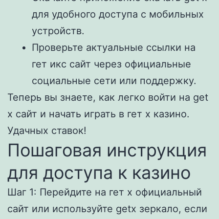
для удобного доступа с мобильных
устройств.
Проверьте актуальные ссылки на
гет икс сайт через официальные
социальные сети или поддержку.
Теперь вы знаете, как легко войти на get
x сайт и начать играть в гет х казино.
Удачных ставок!
Пошаговая инструкция
для доступа к казино
Шаг 1: Перейдите на гет х официальный
сайт или используйте getx зеркало, если