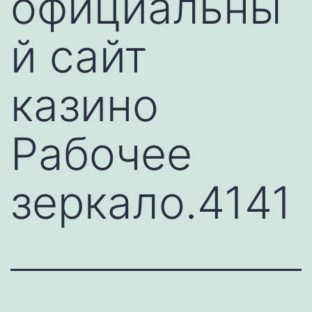
официальны
й сайт
казино
Рабочее
зеркало.4141