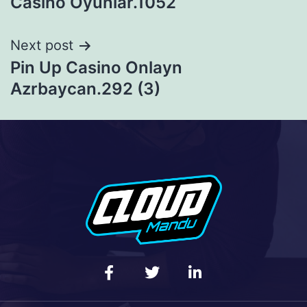
Casino Oyunlar.1052
Next post
Pin Up Casino Onlayn
Azrbaycan.292 (3)