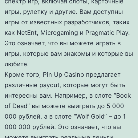
спектр игр, включая слоты, карточные
игры, рулетку и другие. Вам доступны
игры от известных разработчиков, таких
как NetEnt, Microgaming и Pragmatic Play.
Это означает, что вы можете играть в
игры, которые вам знакомы и которые вы
любите.
Кроме того, Pin Up Casino предлагает
различные payout, которые могут быть
интересны вам. Например, в слоте “Book
of Dead” вы можете выиграть до 5 000
000 рублей, а в слоте “Wolf Gold” – до 1
000 000 рублей. Это означает, что вы
можете выиграть реальные деньги,