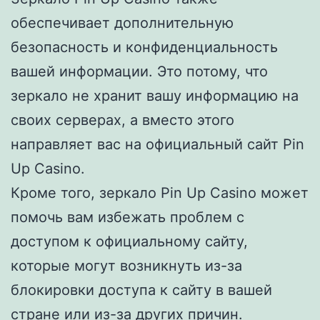
обеспечивает дополнительную
безопасность и конфиденциальность
вашей информации. Это потому, что
зеркало не хранит вашу информацию на
своих серверах, а вместо этого
направляет вас на официальный сайт Pin
Up Casino.
Кроме того, зеркало Pin Up Casino может
помочь вам избежать проблем с
доступом к официальному сайту,
которые могут возникнуть из-за
блокировки доступа к сайту в вашей
стране или из-за других причин.