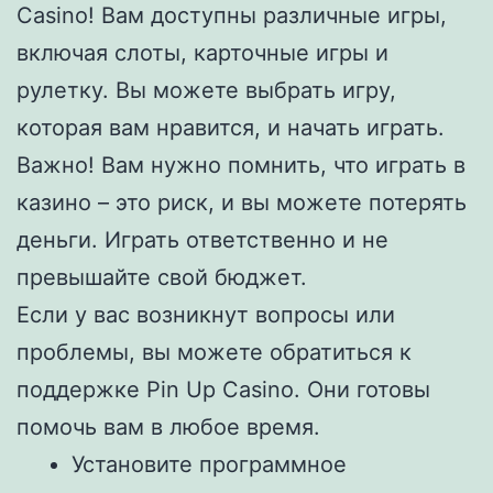
Casino! Вам доступны различные игры,
включая слоты, карточные игры и
рулетку. Вы можете выбрать игру,
которая вам нравится, и начать играть.
Важно! Вам нужно помнить, что играть в
казино – это риск, и вы можете потерять
деньги. Играть ответственно и не
превышайте свой бюджет.
Если у вас возникнут вопросы или
проблемы, вы можете обратиться к
поддержке Pin Up Casino. Они готовы
помочь вам в любое время.
Установите программное