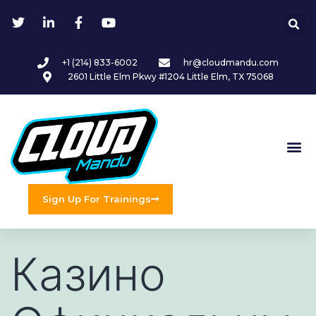
+1 (214) 833-6002
hr@cloudmandu.com
2601 Little Elm Pkwy #1204 Little Elm, TX 75068
Sign Up For Trainings
Казино