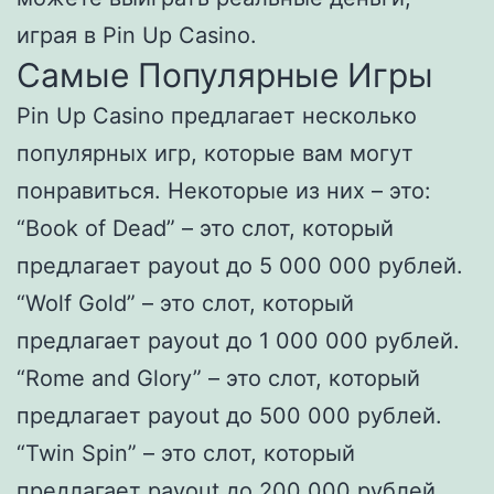
играя в Pin Up Casino.
Самые Популярные Игры
Pin Up Casino предлагает несколько
популярных игр, которые вам могут
понравиться. Некоторые из них – это:
“Book of Dead” – это слот, который
предлагает payout до 5 000 000 рублей.
“Wolf Gold” – это слот, который
предлагает payout до 1 000 000 рублей.
“Rome and Glory” – это слот, который
предлагает payout до 500 000 рублей.
“Twin Spin” – это слот, который
предлагает payout до 200 000 рублей.