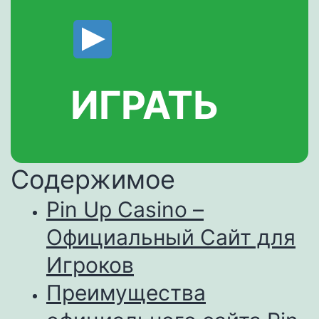
ИГРАТЬ
Содержимое
Pin Up Casino –
Официальный Сайт для
Игроков
Преимущества