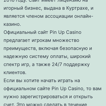
2016 году. Сайт имеет лицензию на
игорный бизнес, выдана в Куртрахе, и
является членом ассоциации онлайн-
казино.
Официальный сайт Pin Up Casino
предлагает игрокам множество
преимуществ, включая безопасную и
надежную систему оплаты, широкий
спектр игр, а также 24/7 поддержку
клиентов.
Если вы хотите начать играть на
официальном сайте Pin Up Casino, то вам
нужно зарегистрироваться и открыть
счет. Это можно сделать в течение